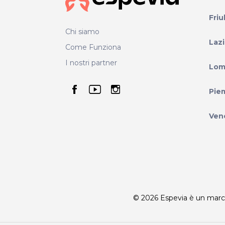
Friu
Chi siamo
Laz
Come Funziona
I nostri partner
Lom
seguici su facebook
seguici su youtube
seguici su instag
Pie
Ven
© 2026 Espevia è un marchio