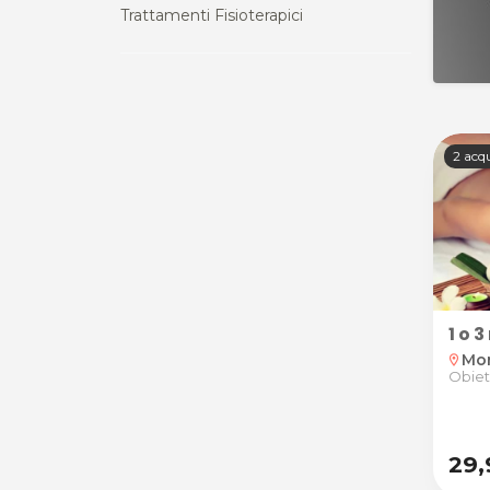
Trattamenti Fisioterapici
2 acqu
1 o 
Mon
location_on
Obiet
29