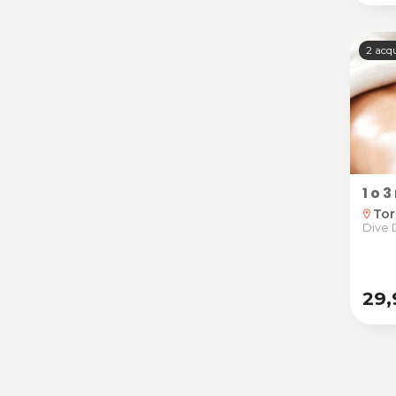
2 acqu
1 o 
Tor
location_on
Dive 
29