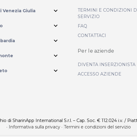
expand_more
TERMINI E CONDIZIONI 
li Venezia Giulia
SERVIZIO
expand_more
io
FAQ
CONTATTACI
expand_more
bardia
Per le aziende
ram
expand_more
monte
DIVENTA INSERZIONISTA
expand_more
eto
ACCESSO AZIENDE
 di SharinApp International S.r.l. – Cap. Soc. € 112.024 i.v. / Piat
·
Informativa sulla privacy
·
Termini e condizioni del servizio