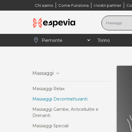
Chi siamo
Come Funziona
I nostri partner
Co
location_on
navigate_next
navigate_next
navigate_next
navigate_next
Home
Piemonte
Torino
Massaggi
Ma
Massaggi
Massaggi Relax
Massaggi Decontratturanti
Massaggi Gambe, Anticellulite e
Drenanti
Massaggi Speciali