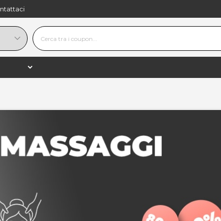
ntattaci
ssaggi Decontratturanti