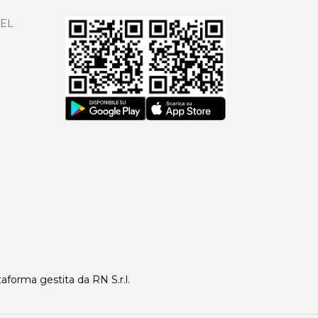
DEL
taforma gestita da RN S.r.l.