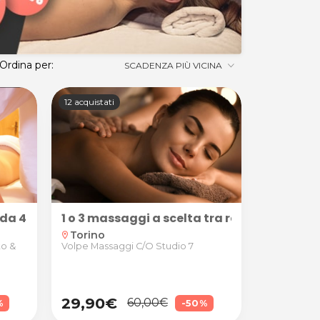
Ordina per:
SCADENZA PIÙ VICINA
12 acquistati
rtivo presso Obiettivo Benessere a Moncalieri
 da 45 minuti presso Genny Centro Estetico And Hair S
1 o 3 massaggi a scelta tra relax, distens
Torino
location_on
to &
Volpe Massaggi C/O Studio 7
29,90€
60,00€
%
-50%