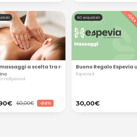
istati
60 acquistati
3 massaggi a scelta tra relax, anticellulite e drenant
Buono Regalo Espevia uti
ino
Espevia.it
Di Hollywood
,90€
30,00€
60,00€
-50%