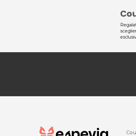
Cou
Regalat
sceglie
esclusi
Cou