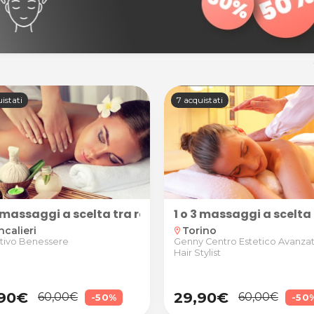
istati
7 acquistati
3 massaggi a scelta tra relax, decontratturante e spo
1 o 3 massaggi a scelta
calieri
Torino
location_on
tivo Benessere
Genny Centro Estetico Avanza
Hair Stylist
,90€
29,90€
60,00€
60,00€
-50%
-50