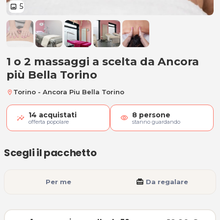
5
image
1 o 2 massaggi da 50 minuti a sce
1 o 2 massaggi a scelta da Ancora
più Bella Torino
Torino - Ancora Piu Bella Torino
location_on
14
acquistati
8
persone
visibility
offerta popolare
stanno guardando
Scegli il pacchetto
Per me
card_giftcard
Da regalare