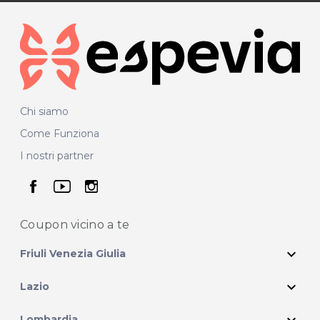
Chi siamo
Come Funziona
I nostri partner
seguici su facebook
seguici su youtube
seguici su instagram
Coupon vicino
a te
expand_more
Friuli Venezia Giulia
expand_more
Lazio
expand_more
Lombardia