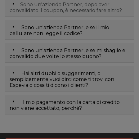
arrow_right
Sono un'azienda Partner, dopo aver
convalidato il coupon, è necessario fare altro?
arrow_right
Sono un'azienda Partner, e se il mio
cellulare non legge il codice?
arrow_right
Sono un'azienda Partner, e se mi sbaglio e
convalido due volte lo stesso buono?
arrow_right
Hai altri dubbi o suggerimenti, o
semplicemente vuoi dirci come ti trovi con
Espevia o cosa ti dicono i clienti?
arrow_right
Il mio pagamento con la carta di credito
non viene accettato, perchè?