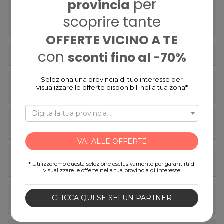
per
provincia
arrow_right
Potrò appropriarmi della lista delle email
scoprire tante
degli utenti che hanno acquistato la mia
offerta?
OFFERTE VICINO A TE
con
arrow_right
sconti fino al -70%
Vuoi contattarci?
Seleziona una provincia di tuo interesse per
arrow_right
Vuoi cancellare la tua registrazione su
visualizzare le offerte disponibili nella tua zona*
Espevia?
Digita la tua provincia…
arrow_right
Come faccio a scaricare i Ticket di ingresso
ai parchi?
VAI ALLE OFFERTE
arrow_right
Sono un'azienda Partner, a cosa serve
* Utilizzeremo questa selezione esclusivamente per garantirti di
l'applicazione Espevia Partner?
visualizzare le offerte nella tua provincia di interesse
arrow_right
Sono un'azienda Partner, come devo fare
CLICCA QUI SE SEI UN PARTNER
per convalidare i buoni?