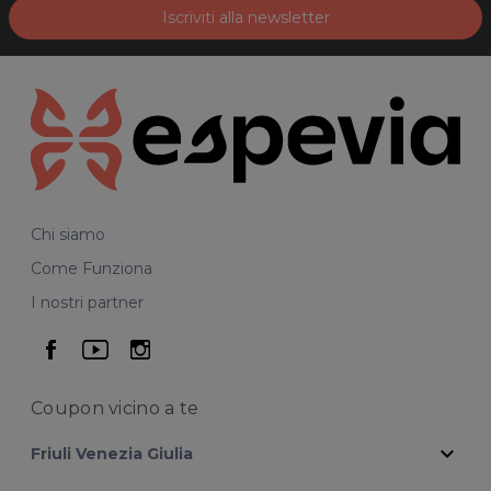
Iscriviti alla newsletter
Chi siamo
Come Funziona
I nostri partner
seguici su facebook
seguici su youtube
seguici su instagram
Coupon vicino
a te
expand_more
Friuli Venezia Giulia