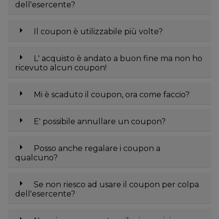
dell'esercente?
arrow_right
Il coupon è utilizzabile più volte?
arrow_right
L' acquisto è andato a buon fine ma non ho
ricevuto alcun coupon!
arrow_right
Mi è scaduto il coupon, ora come faccio?
arrow_right
E' possibile annullare un coupon?
arrow_right
Posso anche regalare i coupon a
qualcuno?
arrow_right
Se non riesco ad usare il coupon per colpa
dell'esercente?