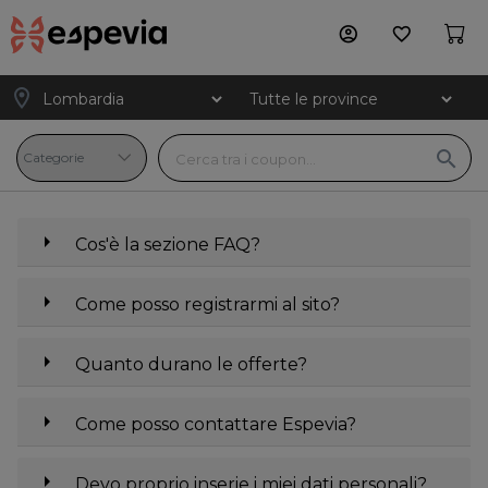
account_circle
favorite_border
location_on
search
arrow_right
Cos'è la sezione FAQ?
arrow_right
Come posso registrarmi al sito?
arrow_right
Quanto durano le offerte?
arrow_right
Come posso contattare Espevia?
arrow_right
Devo proprio inserie i miei dati personali?