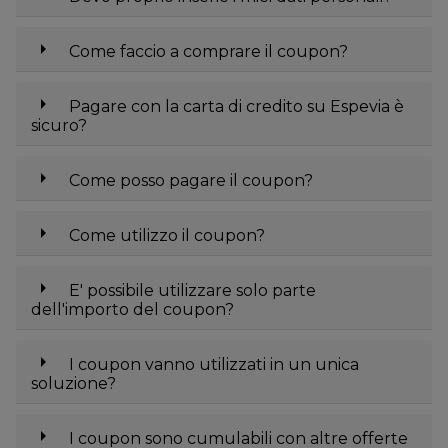
arrow_right
Come faccio a comprare il coupon?
arrow_right
Pagare con la carta di credito su Espevia è
sicuro?
arrow_right
Come posso pagare il coupon?
arrow_right
Come utilizzo il coupon?
arrow_right
E' possibile utilizzare solo parte
dell'importo del coupon?
arrow_right
I coupon vanno utilizzati in un unica
soluzione?
arrow_right
I coupon sono cumulabili con altre offerte