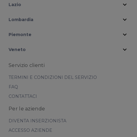
expand_more
Lazio
expand_more
Lombardia
expand_more
Piemonte
expand_more
Veneto
Servizio clienti
TERMINI E CONDIZIONI DEL SERVIZIO
FAQ
CONTATTACI
Per le aziende
DIVENTA INSERZIONISTA
ACCESSO AZIENDE