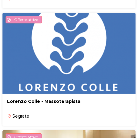
Offerte attive
check_circle
Lorenzo Colle - Massoterapista
Segrate
place
Offerte attive
check_circle