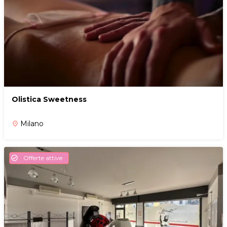
Olistica Sweetness
Milano
place
Offerte attive
check_circle