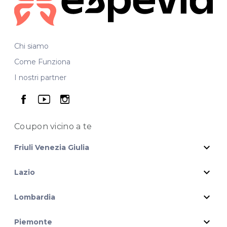
Chi siamo
Come Funziona
I nostri partner
seguici su facebook
seguici su youtube
seguici su instagram
Coupon vicino
a te
expand_more
Friuli Venezia Giulia
expand_more
Lazio
expand_more
Lombardia
expand_more
Piemonte