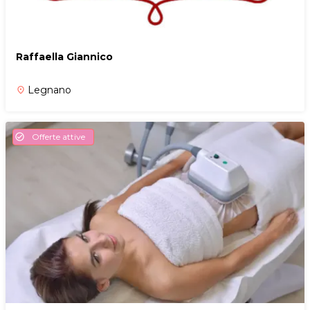
Raffaella Giannico
Legnano
place
Offerte attive
check_circle