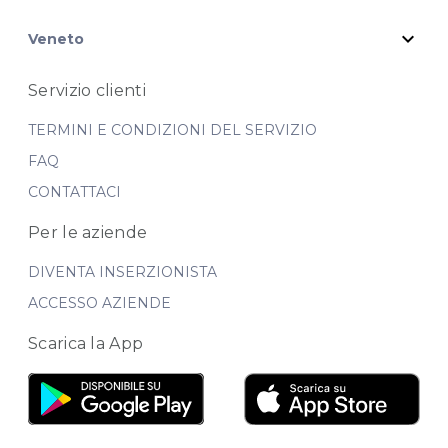
expand_more
Veneto
Servizio clienti
TERMINI E CONDIZIONI DEL SERVIZIO
FAQ
CONTATTACI
Per le aziende
DIVENTA INSERZIONISTA
ACCESSO AZIENDE
Scarica la App