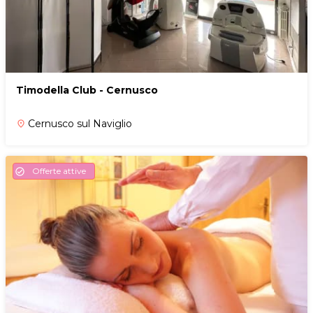
Timodella Club - Cernusco
Cernusco sul Naviglio
place
Offerte attive
check_circle