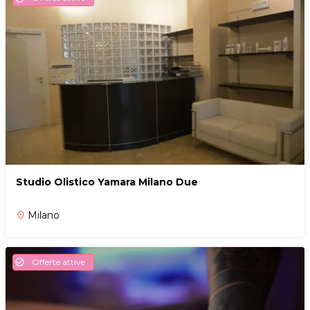
Studio Olistico Yamara Milano Due
Milano
place
Offerte attive
check_circle