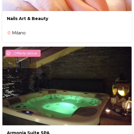
Nails Art & Beauty
Milano
place
Offerte attive
check_circle
Armonia Suite SPA