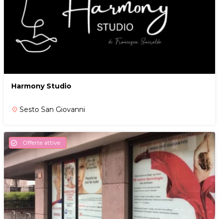
Harmony Studio
Sesto San Giovanni
place
Offerte attive
check_circle