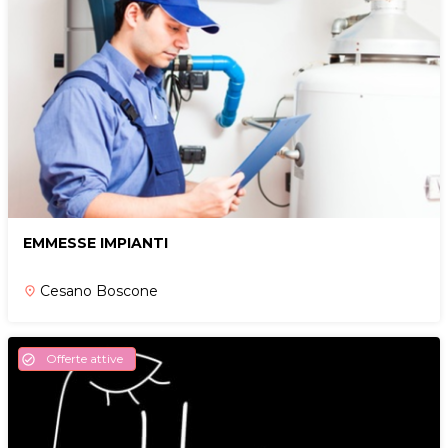
EMMESSE IMPIANTI
Cesano Boscone
place
Offerte attive
check_circle