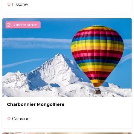
Lissone
place
Offerte attive
check_circle
Charbonnier Mongolfiere
Caravino
place