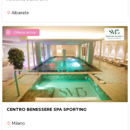
Albairate
place
Offerte attive
check_circle
CENTRO BENESSERE SPA SPORTING
Milano
place