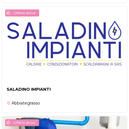
Offerte attive
check_circle
SALADINO IMPIANTI
Abbiategrasso
place
Offerte attive
check_circle