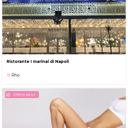
Ristorante I marinai di Napoli
Rho
place
Offerte attive
check_circle