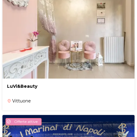
LuVi&Beauty
Vittuone
place
Offerte attive
check_circle