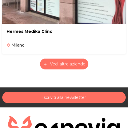
Hermes Medika Clinc
Milano
place
Vedi altre aziende
add
Iscriviti alla newsletter