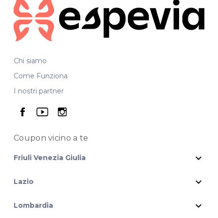
Chi siamo
Come Funziona
I nostri partner
seguici su facebook
seguici su youtube
seguici su instagram
Coupon vicino
a te
expand_more
Friuli Venezia Giulia
expand_more
Lazio
expand_more
Lombardia