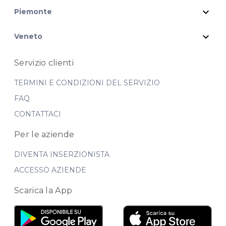
expand_more
Piemonte
expand_more
Veneto
Servizio clienti
TERMINI E CONDIZIONI DEL SERVIZIO
FAQ
CONTATTACI
Per le aziende
DIVENTA INSERZIONISTA
ACCESSO AZIENDE
Scarica la App