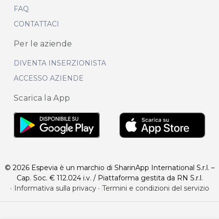
FAQ
CONTATTACI
Per le aziende
DIVENTA INSERZIONISTA
ACCESSO AZIENDE
Scarica la App
© 2026 Espevia è un marchio di SharinApp International S.r.l. –
Cap. Soc. € 112.024 i.v. / Piattaforma gestita da RN S.r.l.
·
Informativa sulla privacy
·
Termini e condizioni del servizio