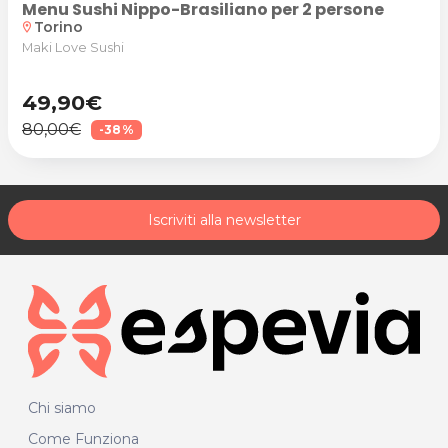
Menu Sushi Nippo-Brasiliano per 2 persone
Torino
location_on
Maki Love Sushi
49,90€
80,00€
-38%
Iscriviti alla newsletter
Chi siamo
Come Funziona