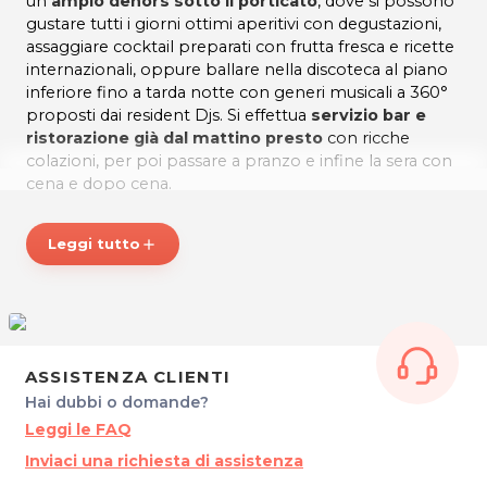
un
ampio dehors sotto il porticato
, dove si possono
gustare tutti i giorni ottimi aperitivi con degustazioni,
assaggiare cocktail preparati con frutta fresca e ricette
internazionali, oppure ballare nella discoteca al piano
inferiore fino a tarda notte con generi musicali a 360°
proposti dai resident Djs. Si effettua
servizio bar e
ristorazione già dal mattino presto
con ricche
colazioni, per poi passare a pranzo e infine la sera con
cena e dopo cena.
Se volete assaggiare dei
piatti sfiziosi
venite all’Xò
Café: dalla colazione a tarda notte nel cuore di
Leggi tutto
add
Torino.
A pranzo e a cena
potrai inoltre approfittare
delle prelibatezze del
nostro Sushi Exotic Bar
MAKI
LOVE.
Inoltre, tre proposte aperitivo ti aspettano:
Aperitivo
Piemonte XO
,
Aperitivo Fritto Mare
,
Aperitivo Maki
Love
a soli
15 € compreso di Cocktail a scelta
.
ASSISTENZA CLIENTI
A
cena
lasciati tentare dal
Menù Degustazione
Hai dubbi o domande?
Piemontese
, dai numerosi piatti tipici delle nostre
Leggi le FAQ
zone e dalla croccantissima frittura di pesce. Potrai
trovare inoltre curiosi
piatti
provenienti da tutto il
Inviaci una richiesta di assistenza
mondo
. Abbina il tuo Cocktail preferito o lasciati