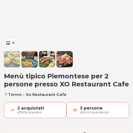
4
image
Menu tipico Piemontese x2
Menù tipico Piemontese per 2
persone presso XO Restaurant Cafe
Torino - Xo Restaurant Cafe
location_on
2
acquistati
3
persone
visibility
offerta popolare
stanno guardando