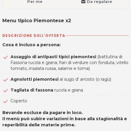
Per me
card_giftcard
Da regalare
Menu tipico Piemontese x2
DESCRIZIONE DELL'OFFERTA
Cosa è incluso a persona:
Assaggio di antipasti tipici piemontesi
(battutina di
Fassona rucola e grana, flan di verdure con fonduta, vitello
tonnato, insalata russa, salame e toma)
Agnolotti piemontesi
al sugo d' arrosto (o ragù)
Tagliata di fassona
rucola e grana
Coperto
Bevande escluse da pagare in loco.
Il menù può subire variazioni in base alla stagionalità e
reperibilità delle materie prime.