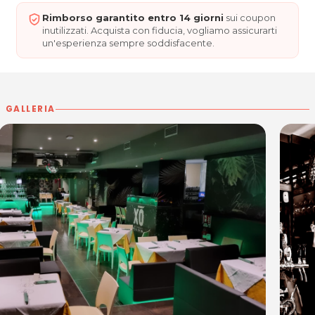
consigliare dal nostro Sommelier il miglior
Rimborso garantito entro 14 giorni
sui coupon
accostamento.
inutilizzati. Acquista con fiducia, vogliamo assicurarti
un'esperienza sempre soddisfacente.
Enjoy your Moment!
GALLERIA