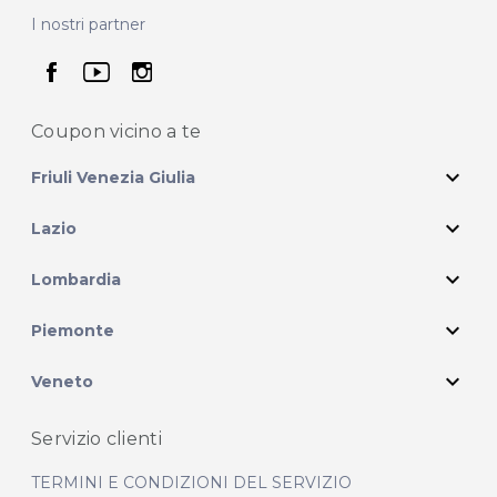
I nostri partner
seguici su facebook
seguici su youtube
seguici su instagram
Coupon vicino
a te
expand_more
Friuli Venezia Giulia
expand_more
Lazio
expand_more
Lombardia
expand_more
Piemonte
expand_more
Veneto
Servizio clienti
TERMINI E CONDIZIONI DEL SERVIZIO