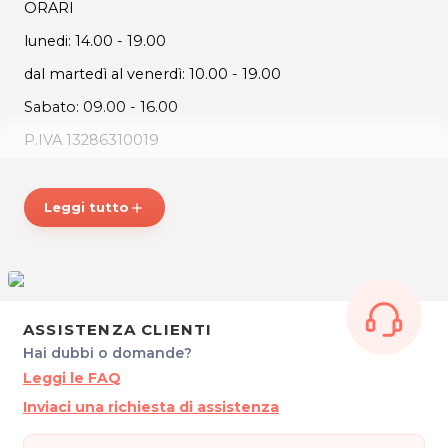
ORARI
lunedi: 14.00 - 19.00
dal martedì al venerdì: 10.00 - 19.00
Sabato: 09.00 - 16.00
P.IVA 13286310019
Per ulteriori informazioni sull'offerta o sulle modalità di
acquisto scrivi a posta@sharinapp.com.
Leggi tutto
add
ASSISTENZA CLIENTI
Hai dubbi o domande?
Leggi le FAQ
Inviaci una richiesta di assistenza