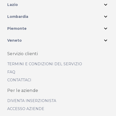
expand_more
Lazio
expand_more
Lombardia
expand_more
Piemonte
expand_more
Veneto
Servizio clienti
TERMINI E CONDIZIONI DEL SERVIZIO
FAQ
CONTATTACI
Per le aziende
DIVENTA INSERZIONISTA
ACCESSO AZIENDE