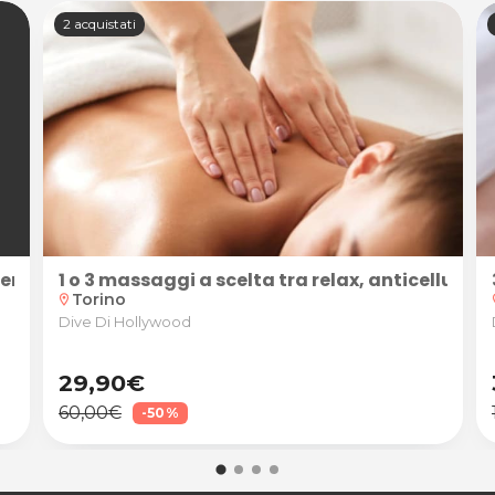
2 acquistati
ento a scelta presso Dive Di Hollywood
1 o 3 massaggi a scelta tra relax, anticellulit
Torino
location_on
loc
Dive Di Hollywood
29,90€
60,00€
-50%