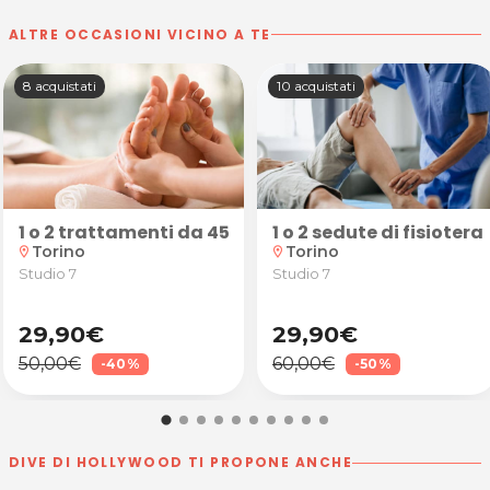
ALTRE OCCASIONI VICINO A TE
8 acquistati
10 acquistati
 1 o 2 persone presso Associazione Gayatri
scelta da 45 minuti
1 o 2 trattamenti da 45 minuti a scelta tra rifles
1 o 2 sedute di fisiote
Torino
Torino
location_on
location_on
Studio 7
Studio 7
29,90€
29,90€
50,00€
60,00€
-40%
-50%
DIVE DI HOLLYWOOD TI PROPONE ANCHE