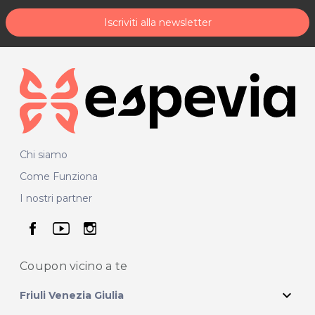
Iscriviti alla newsletter
Chi siamo
Come Funziona
I nostri partner
seguici su facebook
seguici su youtube
seguici su instagram
Coupon vicino
a te
expand_more
Friuli Venezia Giulia