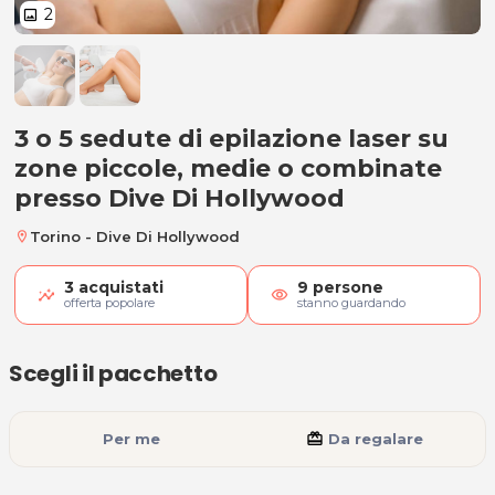
2
image
3 o 5 sedute di epilazione laser 
3 o 5 sedute di epilazione laser su
zone piccole, medie o combinate
presso Dive Di Hollywood
Torino - Dive Di Hollywood
location_on
3
acquistati
9
persone
visibility
offerta popolare
stanno guardando
Scegli il pacchetto
Per me
card_giftcard
Da regalare