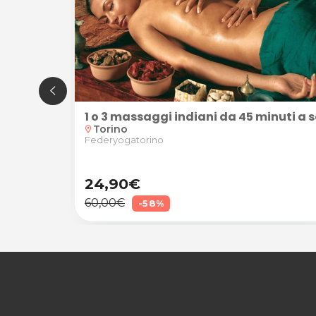
 da 45 minuti
olistico con visita e massaggi per 1 o 2 persone presso Associazione Italia India
Torino
location_on
Federyogatorino
24,90€
60,00€
-58%