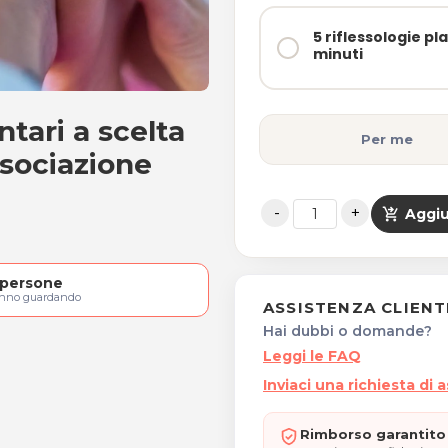
5 riflessologie pl
minuti
antari a scelta
ie plantari da 45 minuti
Per me
ssociazione
shopping_cart_checkout
Aggiu
persone
anno guardando
ASSISTENZA CLIENT
Hai dubbi o domande?
Leggi le FAQ
Inviaci una richiesta di 
Rimborso garantito 