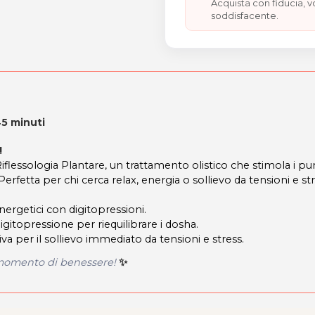
Acquista con fiducia, 
soddisfacente.
45 minuti
!
Riflessologia Plantare, un trattamento olistico che stimola i pu
. Perfetta per chi cerca relax, energia o sollievo da tensioni e str
energetici con digitopressioni.
igitopressione per riequilibrare i dosha.
va per il sollievo immediato da tensioni e stress.
n momento di benessere!
✨