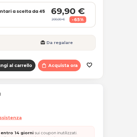
69,90 €
antari a scelta da 45
-65%
200,00 €
card_giftcard
Da regalare
favorite_border
ngi al carrello
shopping_bag
Acquista ora
I
assistenza
entro 14 giorni
sui coupon inutilizzati.