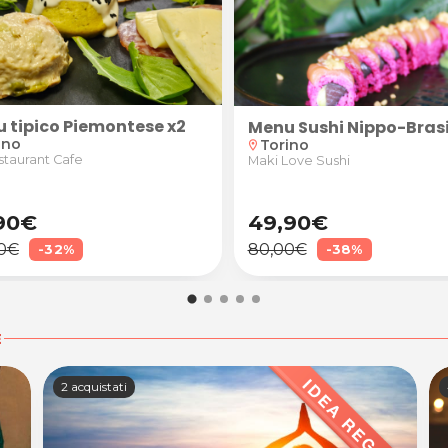
 tipico Piemontese x2
 minuti da Studio Sette a Torino
Menu Sushi Nippo-Brasi
ino
Torino
location_on
staurant Cafe
Maki Love Sushi
90€
49,90€
0€
80,00€
-32%
-38%
E
2 acquistati