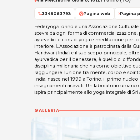
via Melchiorre Gioia 8, 10121 Torino (TO)
3349063793
Pagina web
Pagina p
FederyogaTorino è una Associazione Culturale 
scevra da ogni forma di commercializzazione,
ayurvedici e corsi di yoga e meditazione per l
interiore. L’Associazione è patrocinata dalla Gu
Haridwar (India) e il suo scopo principale, oltre
ayurvedica per il benessere, è quello di diffond
disciplina millenaria che ha come obiettivo quel
raggiungere l'unione tra mente, corpo e spiri
India, nasce nel 1999 a Torino, il primo nucleo 
insegnamenti ricevuti. Un laboratorio umano di 
ispira principalmente allo yoga integrale di Sr
GALLERIA