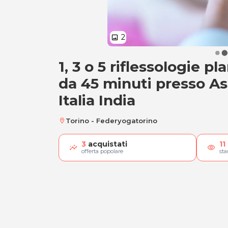
2
image
1, 3 o 5 riflessologie pl
1, 3 o 5 riflessolog
da 45 minuti presso A
Italia India
Torino - Federyogatorino
location_on
3
acquistati
11
visibility
offerta popolare
st