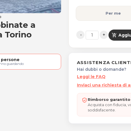
Per me
bbinate a
ie abbinate a fanghi
a Torino
shopping_cart_checkout
Aggiu
persone
ASSISTENZA CLIENT
anno guardando
Hai dubbi o domande?
Leggi le FAQ
Inviaci una richiesta di 
Rimborso garantito 
Acquista con fiducia, 
soddisfacente.