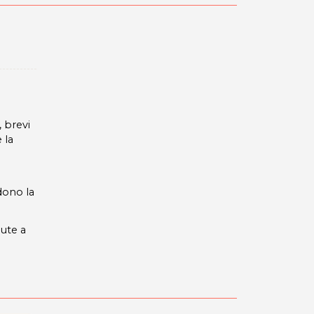
 brevi
 la
dono la
dute a