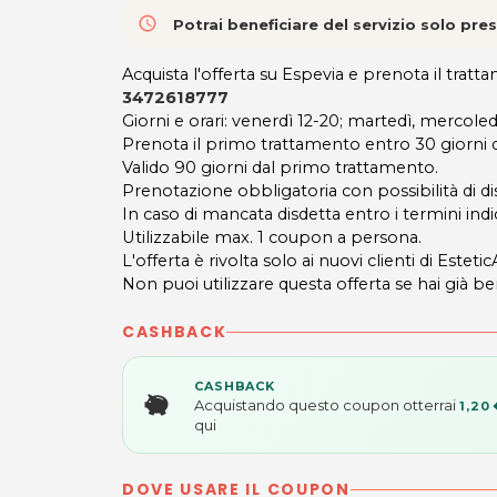
access_time
Potrai beneficiare del servizio solo pr
Acquista l'offerta su Espevia e prenota il trat
3472618777
Giorni e orari: venerdì 12-20; martedì, mercoled
Prenota il primo trattamento entro 30 giorni da
Valido 90 giorni dal primo trattamento.
Prenotazione obbligatoria con possibilità di 
In caso di mancata disdetta entro i termini indic
Utilizzabile max. 1 coupon a persona.
L'offerta è rivolta solo ai nuovi clienti di Estet
Non puoi utilizzare questa offerta se hai già be
CASHBACK
CASHBACK
Acquistando questo coupon otterrai
1,20 
qui
DOVE USARE IL COUPON