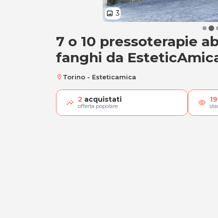
3
image
7 o 10 pressoterapie a
7 o 10 pressoterap
fanghi da EsteticAmic
Torino - Esteticamica
location_on
2
acquistati
19
visibility
offerta popolare
st