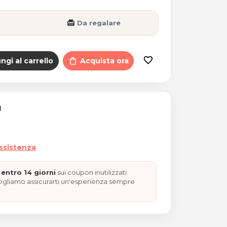
card_giftcard
Da regalare
favorite_border
ngi al carrello
shopping_bag
Acquista ora
I
assistenza
entro 14 giorni
sui coupon inutilizzati.
vogliamo assicurarti un'esperienza sempre