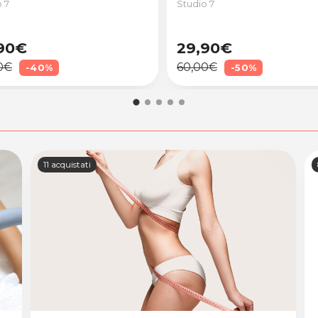
 7
Studio 7
90€
29,90€
0€
60,00€
-40%
-50%
11 acquistati