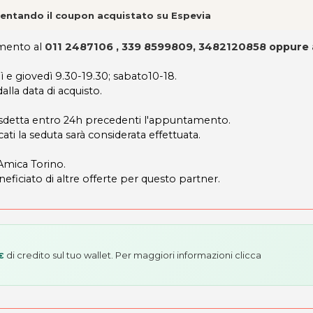
esentando il coupon acquistato su Espevia
tamento al
011 2487106 , 339 8599809, 3482120858 oppure 
ì e giovedì 9.30-19.30; sabato10-18.
lla data di acquisto.
disdetta entro 24h precedenti l'appuntamento.
ati la seduta sarà considerata effettuata.
icAmica Torino.
neficiato di altre offerte per questo partner.
di credito sul tuo wallet. Per maggiori informazioni
clicca
€