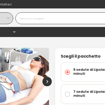
ntattaci
54,90 €
−
+
shopping_
125,00 €
−56%
asiva (ILipo)
Scegli il pacchetto
5 sedute di Lipola
minuti
7 sedute di Lipola
minuti