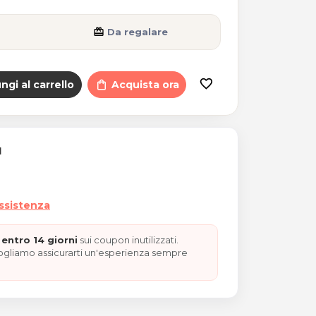
card_giftcard
Da regalare
va (ILipo)
favorite_border
ngi al carrello
shopping_bag
Acquista ora
I
assistenza
entro 14 giorni
sui coupon inutilizzati.
vogliamo assicurarti un'esperienza sempre