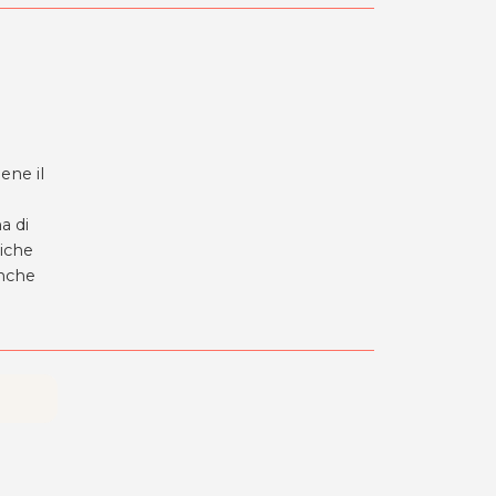
ene il
a di
liche
anche