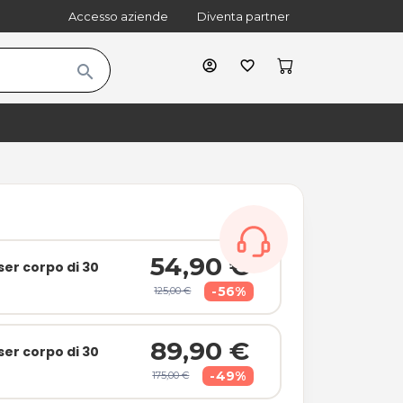
Accesso aziende
Diventa partner
account_circle
favorite_border
search
cart
shopping_bag
54,90 €
ser corpo di 30
-56%
125,00 €
89,90 €
ser corpo di 30
-49%
175,00 €