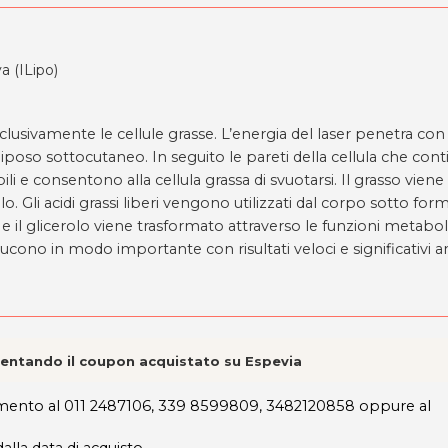
a (ILipo)
usivamente le cellule grasse. L’energia del laser penetra con
iposo sottocutaneo. In seguito le pareti della cellula che conti
 consentono alla cellula grassa di svuotarsi. Il grasso viene
olo. Gli acidi grassi liberi vengono utilizzati dal corpo sotto form
i e il glicerolo viene trasformato attraverso le funzioni metabo
riducono in modo importante con risultati veloci e significativi 
esentando il coupon acquistato su Espevia
attamento al 011 2487106, 339 8599809, 3482120858 oppure al