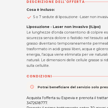
DESCRIZIONE DELL'OFFERTA
Cosa è incluso:
5 o 7 sedute di liposuzione -Laser non invasiv
Liposuzione - Laser non invasivo (ILipo)
Le lunghezze d’onda consentono di colpire escl
sicurezza senza dolore o fastidio nel tessuto ad
grasso diventano temporaneamente permeabili e
trasformato in acidi grassi liberi, acqua e glicer
energia, l’acqua viene eliminata per vie natural
naturali. Le dimensioni delle cellule grasse si 
sulla cellulite.
CONDIZIONI
access_time
Potrai beneficiare del servizio solo pr
Acquista l'offerta su Espevia e prenota il tr
3472618777.