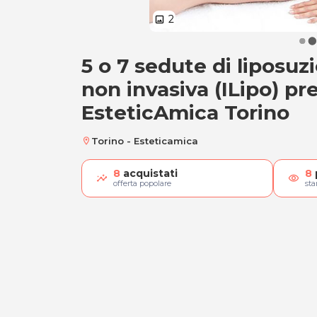
2
image
5 o 7 sedute di liposuz
5 o 7 sedute di lip
non invasiva (ILipo) pr
EsteticAmica Torino
Torino - Esteticamica
location_on
8
acquistati
8
visibility
offerta popolare
st