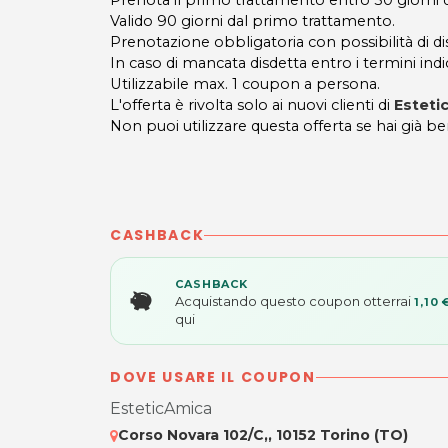
Prenota il primo trattamento entro 30 giorni da
Valido 90 giorni dal primo trattamento.
Prenotazione obbligatoria con possibilità di 
In caso di mancata disdetta entro i termini indic
Utilizzabile max. 1 coupon a persona.
L'offerta è rivolta solo ai nuovi clienti di
Esteti
Non puoi utilizzare questa offerta se hai già be
CASHBACK
CASHBACK
Acquistando questo coupon otterrai
1,10 
qui
DOVE USARE IL COUPON
EsteticAmica
Corso Novara 102/C,, 10152 Torino (TO)