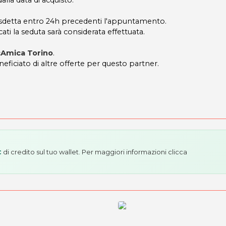
lla data di acquisto.
disdetta entro 24h precedenti l'appuntamento.
ati la seduta sarà considerata effettuata.
cAmica Torino
.
neficiato di altre offerte per questo partner.
di credito sul tuo wallet. Per maggiori informazioni
clicca
€