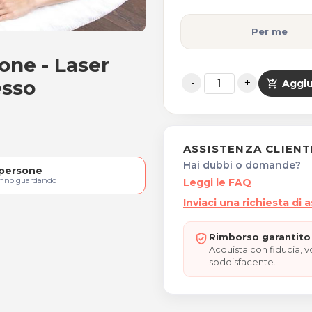
Per me
ione - Laser
osuzione - Laser non invasi
esso
shopping_cart_checkout
Aggiu
ASSISTENZA CLIENT
Hai dubbi o domande?
persone
anno guardando
Leggi le FAQ
Inviaci una richiesta di 
Rimborso garantito 
Acquista con fiducia, 
soddisfacente.