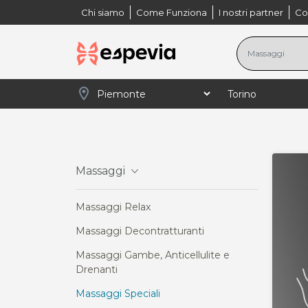
Chi siamo
Come Funziona
I nostri partner
Co
location_on
navigate_next
navigate_next
navigate_next
navigate_next
Home
Piemonte
Torino
Massaggi
Ma
Massaggi
Massaggi Relax
Massaggi Decontratturanti
Massaggi Gambe, Anticellulite e
Drenanti
Massaggi Speciali