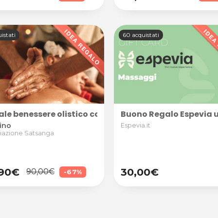
istati
60 acquistati
ale benessere olistico con visita e massaggi per 1 o
Buono Regalo Espevia uti
ino
Espevia.it
iazione Satsanga
,90€
30,00€
90,00€
-67%