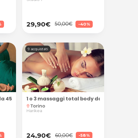
29,90€
50,00€
%
-40%
9 acquistati
liforniano e ayurvedico da 45 minuti presso Natural 
1 o 3 massaggi total body da 45 minuti a
Torino
location_on
Harikea
24,90€
60,00€
%
-58%