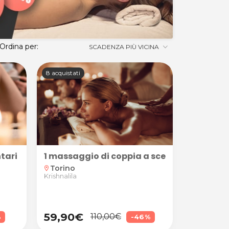
Ordina per:
SCADENZA PIÙ VICINA
8 acquistati
2 persone presso Associazione Krishnalila
lantari da 45 minuti presso Associazione Gayatri
1 massaggio di coppia a scelta da 45 minu
Torino
location_on
Krishnalila
59,90€
110,00€
%
-46%