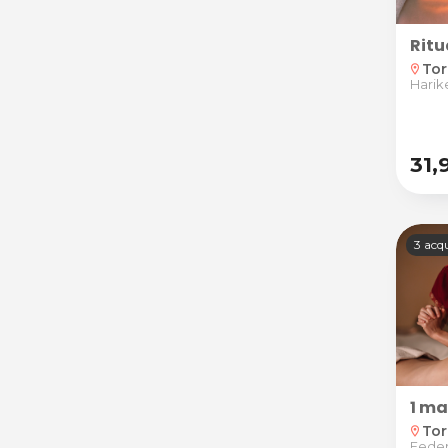
Ritu
Tor
location_on
Harik
31,
3 acqu
1 ma
Tor
location_on
Feder