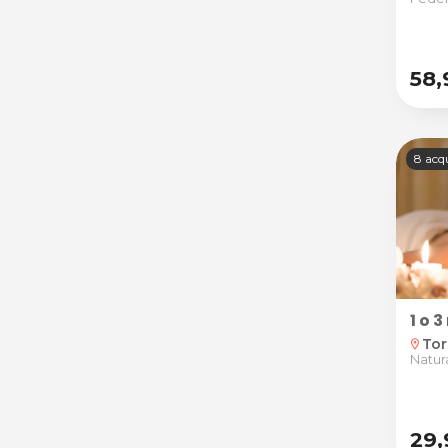
58
8 acqu
1 o 
Tor
location_on
Natur
29