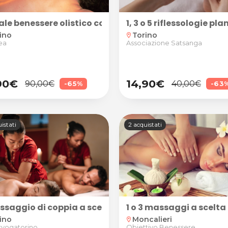
ale benessere olistico con visita e massaggi per 1 o 
1, 3 o 5 riflessologie p
ino
Torino
location_on
ea
Associazione Satsanga
90€
14,90€
90,00€
40,00€
-65%
-63
istati
2 acquistati
ssaggio di coppia a scelta da 45 minuti
1 o 3 massaggi a scelta
ino
Moncalieri
location_on
yogatorino
Obiettivo Benessere