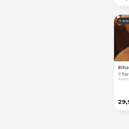
9 acqu
Ritu
Tor
location_on
Assoc
29