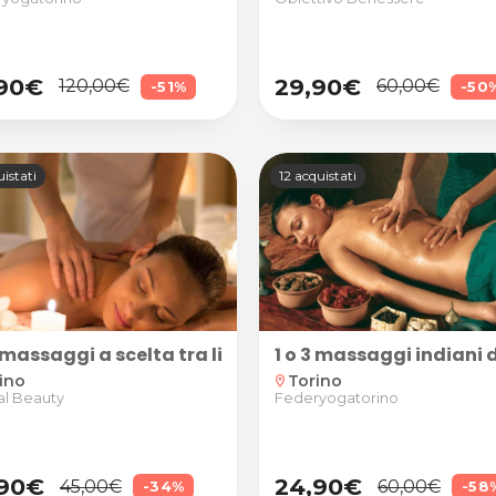
,90€
29,90€
120,00€
60,00€
-51%
-50
istati
12 acquistati
3 massaggi a scelta tra linfodrenante ayurvedico, ca
ino
Torino
location_on
al Beauty
Federyogatorino
,90€
24,90€
45,00€
60,00€
-34%
-58