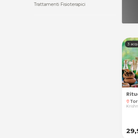
Trattamenti Fisioterapici
3 acqu
Ritu
Tor
location_on
Krishn
29