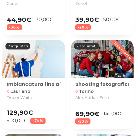
Coriel
Coriel
44,90€
39,90€
70,00€
50,00€
-36%
-20%
2 acquistati
2 acquistati
Imbiancatura fino a 150 mq calpestabili con soffit
Shooting fotografico d
Lauriano
Torino
location_on
location_on
Decor White
Alex Adduci Foto
129,90€
69,90€
140,00€
500,00€
-74%
-50%