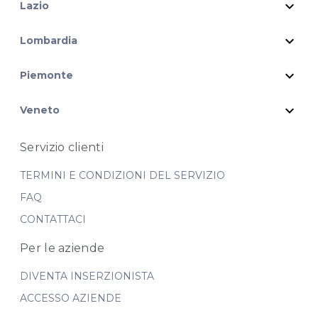
expand_more
Lazio
expand_more
Lombardia
expand_more
Piemonte
expand_more
Veneto
Servizio clienti
TERMINI E CONDIZIONI DEL SERVIZIO
FAQ
CONTATTACI
Per le aziende
DIVENTA INSERZIONISTA
ACCESSO AZIENDE