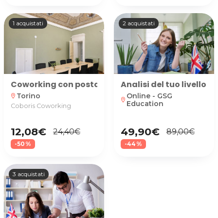
1 acquistati
2 acquistati
Coworking con postazione dedicata fino a 1 mese
Analisi del tuo livello d
Torino
Online - GSG
location_on
location_on
Education
Coboris Coworking
12,08€
49,90€
24,40€
89,00€
-50%
-44%
3 acquistati