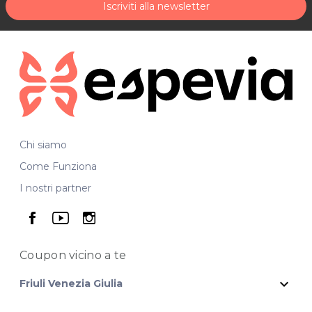
Iscriviti alla newsletter
Chi siamo
Come Funziona
I nostri partner
seguici su facebook
seguici su youtube
seguici su instagram
Coupon vicino
a te
expand_more
Friuli Venezia Giulia