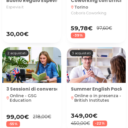
Buono Regalo Espevia disponibile in diversi tagli, p
Coworking con ufficio 
Torino
Espevia.it
location_on
Coboris Coworking
59,78€
97,60€
30,00€
-39%
2 acquistati
3 acquistati
3 Sessioni di conversazione in inglese online
Summer English Pack: 10
Online - GSG
Online o in presenza -
location_on
location_on
Education
British Institutes
349,00€
99,00€
218,00€
450,00€
-22%
-55%