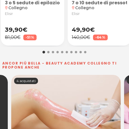
y estetica
45 minuti presso Hana Beauty estetica
iale
3 o 5 sedute di epilazione laser su zone piccole, me
7 o 10 sedute di pressot
Collegno
Collegno
location_on
location_on
Elisir
Elisir
39,90€
49,90€
81,00€
140,00€
-51%
-64%
ANCOR PIÙ BELLA - BEAUTY ACADEMY COLLEGNO TI
PROPONE ANCHE
4 acquistati