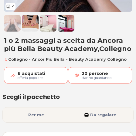
4
image
1 o 2 massaggi da 50 minuti a sce
1 o 2 massaggi a scelta da Ancora
più Bella Beauty Academy,Collegno
Collegno - Ancor Più Bella - Beauty Academy Collegno
location_on
6
acquistati
20
persone
visibility
offerta popolare
stanno guardando
Scegli il pacchetto
Per me
card_giftcard
Da regalare