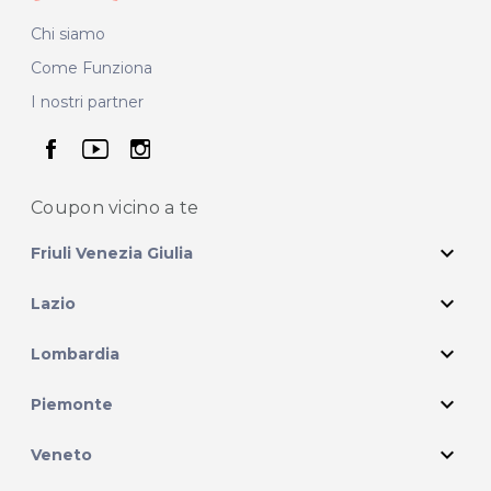
Chi siamo
Come Funziona
I nostri partner
seguici su facebook
seguici su youtube
seguici su instagram
Coupon vicino
a te
expand_more
Friuli Venezia Giulia
expand_more
Lazio
expand_more
Lombardia
expand_more
Piemonte
expand_more
Veneto