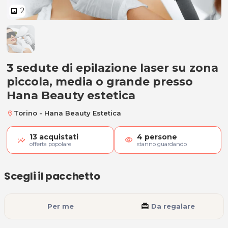
2
image
3 sedute di epilazione laser su z
3 sedute di epilazione laser su zona
piccola, media o grande presso
Hana Beauty estetica
Torino - Hana Beauty Estetica
location_on
13
acquistati
4
persone
visibility
offerta popolare
stanno guardando
Scegli il pacchetto
Per me
card_giftcard
Da regalare