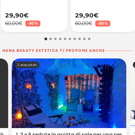
29,90€
29,90€
60,00€
60,00€
-50%
-50%
HANA BEAUTY ESTETICA TI PROPONE ANCHE
2 acquistati
ellulite e drenante da 45 minuti presso Hana Beauty e
1, 3 o 5 sedute in grotta di sale per una perso