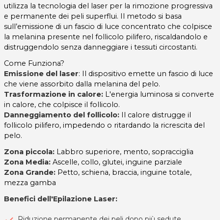
utilizza la tecnologia del laser per la rimozione progressiva
e permanente dei peli superflui. Il metodo si basa
sull’emissione di un fascio di luce concentrato che colpisce
la melanina presente nel follicolo pilifero, riscaldandolo e
distruggendolo senza danneggiare i tessuti circostanti.
Come Funziona?
Emissione del laser
: Il dispositivo emette un fascio di luce
che viene assorbito dalla melanina del pelo.
Trasformazione in calore:
L'energia luminosa si converte
in calore, che colpisce il follicolo.
Danneggiamento del follicolo:
Il calore distrugge il
follicolo pilifero, impedendo o ritardando la ricrescita del
pelo.
Zona piccola:
Labbro superiore, mento, sopracciglia
Zona Media:
Ascelle, collo, glutei, inguine parziale
Zona Grande:
Petto, schiena, braccia, inguine totale,
mezza gamba
Benefici dell'Epilazione Laser:
Riduzione permanente dei peli dopo più sedute.