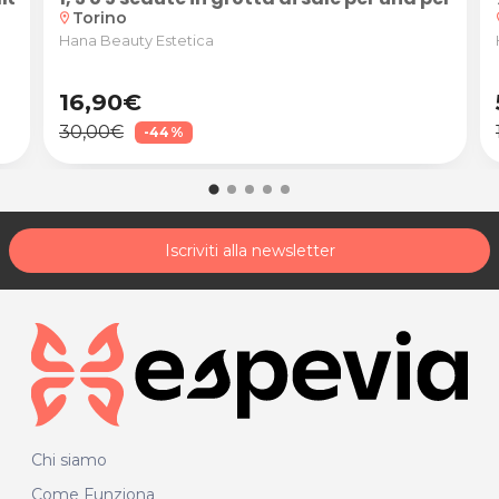
Torino
location_on
loc
Hana Beauty Estetica
16,90€
30,00€
-44%
Iscriviti alla newsletter
Chi siamo
Come Funziona