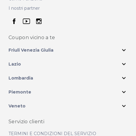
I nostri partner
seguici su facebook
seguici su youtube
seguici su instagram
Coupon vicino
a te
expand_more
Friuli Venezia Giulia
expand_more
Lazio
expand_more
Lombardia
expand_more
Piemonte
expand_more
Veneto
Servizio clienti
TERMINI E CONDIZIONI DEL SERVIZIO