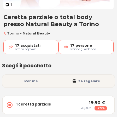
1
image
Ceretta parziale o total body
Ceretta parziale o total body
presso Natural Beauty a Torino
Torino - Natural Beauty
location_on
17
acquistati
17
persone
visibility
offerta popolare
stanno guardando
Scegli il pacchetto
Per me
card_giftcard
Da regalare
19,90 €
1 ceretta parziale
28,00 €
-29%