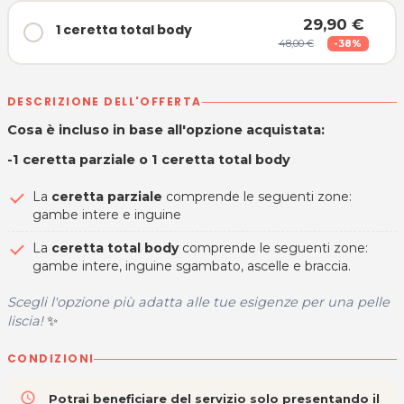
29,90 €
1 ceretta total body
48,00 €
-38%
DESCRIZIONE DELL'OFFERTA
Cosa è incluso in base all'opzione acquistata:
-1 ceretta parziale o 1 ceretta total body
La
ceretta parziale
comprende le seguenti zone:
gambe intere e inguine
La
ceretta total body
comprende le seguenti zone:
gambe intere, inguine sgambato, ascelle e braccia.
Scegli l'opzione più adatta alle tue esigenze per una pelle
liscia!
✨
CONDIZIONI
access_time
Potrai beneficiare del servizio solo presentando il