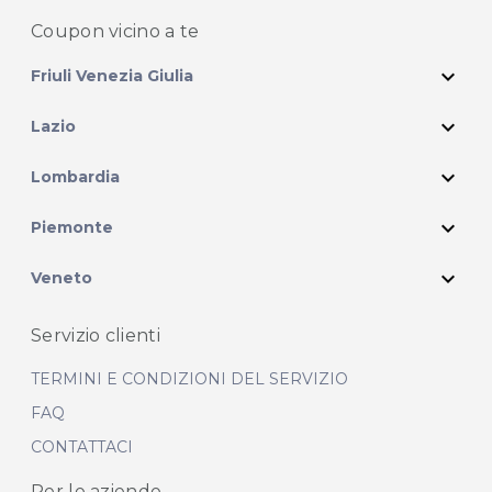
Coupon vicino
a te
expand_more
Friuli Venezia Giulia
expand_more
Lazio
expand_more
Lombardia
expand_more
Piemonte
expand_more
Veneto
Servizio clienti
TERMINI E CONDIZIONI DEL SERVIZIO
FAQ
CONTATTACI
Per le aziende