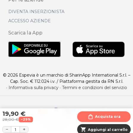
DIVENTA INSERZIONISTA
ACCESSO AZIENDE
Scarica la App
© 2026 Espevia è un marchio di SharinApp International S.r.l. –
Cap. Soc. € 112.024 i.v. / Piattaforma gestita da RN S.r.l.
·
Informativa sulla privacy
·
Termini e condizioni del servizio
19,90 €
shopping_bag
Acquista ora
28,00 €
−29%
−
+
shopping_cart
Aggiungi al carrello