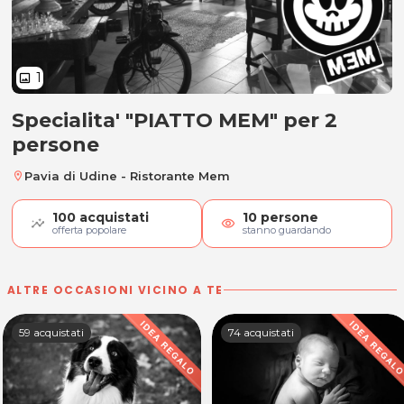
1
image
Specialita' "PIATTO MEM" per 2
Specialita' "PIATTO MEM" per 2 pe
persone
Pavia di Udine - Ristorante Mem
location_on
100
acquistati
10
persone
visibility
offerta popolare
stanno guardando
ALTRE OCCASIONI VICINO A TE
59 acquistati
74 acquistati