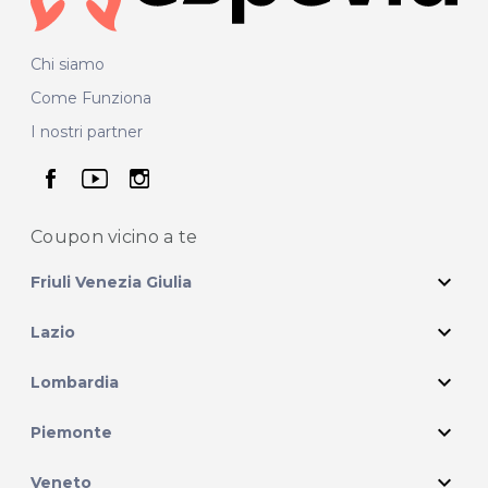
Per ulteriori informazioni sull'offerta o sulle
modalità di acquisto scrivi a
posta@espevia.it
Chi siamo
Come Funziona
I nostri partner
seguici su facebook
seguici su youtube
seguici su instagram
Coupon vicino
a te
expand_more
Friuli Venezia Giulia
expand_more
Lazio
expand_more
Lombardia
expand_more
Piemonte
expand_more
Veneto