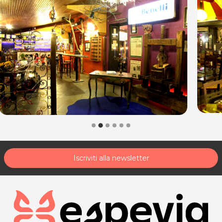
esclusivamente pezzi unici..... pezzi unici per persone uniche!!
Anche tutti i manoscritti sono originali al 100%. Va da se che gli
oggetti, i complementi d'arredo e l'arredo stesso sono da
considerarsi una sorta di usato, unico nel suo genere, ma pur
sempre usato. Fare affari, se ti piacciono le cose originali,
stravaganti, di moda ed introvabili non sarà difficile!!!
Orari:
Il ristorante è aperto dal mercoledì alla domenica, dalle 17.00 fino a
notte fonda.
La domenica siamo aperti anche a pranzo.
Iscriviti al nostro gruppo facebook
https://www.facebook.com/groups/
mem
Iscriviti alla newsletter
RISTORANTE MEM
Via Selvuzzis,32
33050 Pavia di Udine
P.IVA 02667490300
Tel. 3484525258