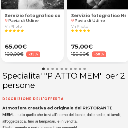
ale, piumone d'oca matrimoniale o coperta in lana me
e Yoga Fitness presso il Centro Attività Motorie Ceron
Mattogether, Fusion Pilates e Yoga Fitness presso il Ce
zionali o relazionali? 1 o 3 Sessioni di Coaching On
Servizio fotografico con animale domestico
Servizio fotografico N
Pavia di Udine
Pavia di Udine
location_on
location_on
Vh Photo
Vh Photo
star
star
star
star
star
star
star
star
star
star
65,00€
75,00€
100,00€
150,00€
-35%
-50%
Specialita' "PIATTO MEM" per 2
persone
DESCRIZIONE DELL'OFFERTA
Atmosfera creativa ed originale del RISTORANTE
MEM
....
tutto quello che trovi all'interno del locale, dalle sedie, ai tavoli,
all'oggettistica, fino ai lampadari, è in vendita.
Siediti, mangia e porta a casa il tuo souvenir!