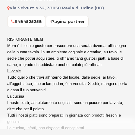
Via Selvuzzis 32, 33050 Pavia di Udine (UD)
3484525258
Pagina partner
RISTORANTE MEM
Mem è il locale giusto per trascorrere una serata diversa, all'insegna
della buona tavola. In un ambiente originale e creativo, su tavoli e
sedie che potrai acquistare, ti offriamo tanti gustosi piatti a base di
carne, in grado di soddisfare anche i palati più raffinati.
Il locale
Tutto quello che trovi all'interno del locale, dalle sedie, ai tavoli,
all'oggettistica, fino ai lampadari, è in vendita. Siediti, mangia e porta
a casa il tuo souvenir!
La cucina
I nostri piatti, assolutamente originali, sono un piacere per la vista,
oltre che per il palato.
Tutti i nostri piatti sono preparati in giornata con prodotti freschi e
genuini.
La cucina, infatti, non dispone di congelatori.
Oltre alle serate a tema dove vengono proposti piatti particolari, il