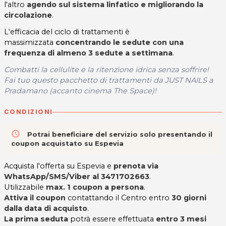
l'altro
agendo sul sistema linfatico e migliorando la
circolazione
.
L'efficacia del ciclo di trattamenti è
massimizzata
concentrando le sedute con una
frequenza di almeno 3 sedute a settimana
.
Combatti la cellulite e la ritenzione idrica senza soffrire!
Fai tuo questo pacchetto di trattamenti da JUST NAILS a
Pradamano (accanto cinema The Space)!
CONDIZIONI
access_time
Potrai beneficiare del servizio solo presentando il
coupon acquistato su Espevia
Acquista l'offerta su Espevia e
prenota via
WhatsApp/SMS/Viber al 3471702663
.
Utilizzabile
max. 1 coupon a persona
.
Attiva il coupon
contattando il Centro entro
30 giorni
dalla data di acquisto
.
La prima seduta
potrà essere effettuata
entro 3 mesi