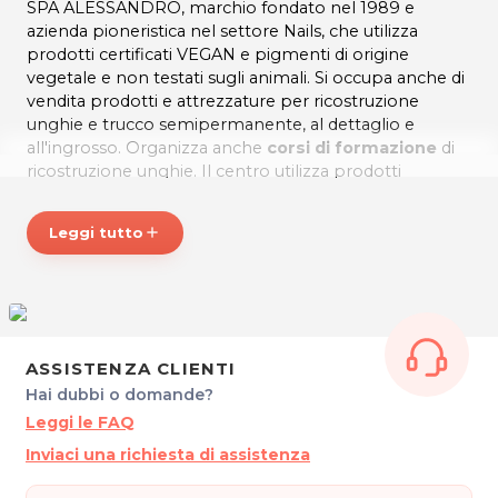
SPA ALESSANDRO, marchio fondato nel 1989 e
azienda pioneristica nel settore Nails, che utilizza
prodotti certificati VEGAN e pigmenti di origine
vegetale e non testati sugli animali. Si occupa anche di
vendita prodotti e attrezzature per ricostruzione
unghie e trucco semipermanente, al dettaglio e
all'ingrosso. Organizza anche
corsi di formazione
di
ricostruzione unghie. Il centro utilizza prodotti
ALESSANDRO e KOMBI.
Servizi principali
:
Leggi tutto
add
Ricostruzione unghie mani e piedi in gel
Pressoterapia
Soluzioni per traumi, deformazioni e/o malattie delle
ASSISTENZA CLIENTI
unghie
Hai dubbi o domande?
Leggi le FAQ
Corsi base e avanzati di ricostruzione unghie
Inviaci una richiesta di assistenza
Vendita prodotti e attrezzatura per unghie