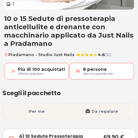
1
image
10 o 15 Sedute di pressoterapia
A) 10 Sedute Pressoterapia antice
anticellulite e drenante con
macchinario applicato da Just Nails
a Pradamano
|
Pradamano - Studio Just Nails
4.6
(12)
location_on
star
star
star
star
star_half
Più di
100
acquistati
8
persone
visibility
offerta popolare
stanno guardando
Scegli il pacchetto
Per me
card_giftcard
Da regalare
A) 10 Sedute Pressoterapia
69,90 €