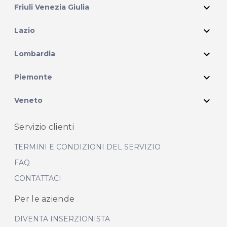
expand_more
Friuli Venezia Giulia
expand_more
Lazio
expand_more
Lombardia
expand_more
Piemonte
expand_more
Veneto
Servizio clienti
TERMINI E CONDIZIONI DEL SERVIZIO
FAQ
CONTATTACI
Per le aziende
DIVENTA INSERZIONISTA