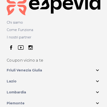
Chi siamo
Come Funziona
I nostri partner
seguici su facebook
seguici su youtube
seguici su instagram
Coupon vicino
a te
expand_more
Friuli Venezia Giulia
expand_more
Lazio
expand_more
Lombardia
expand_more
Piemonte