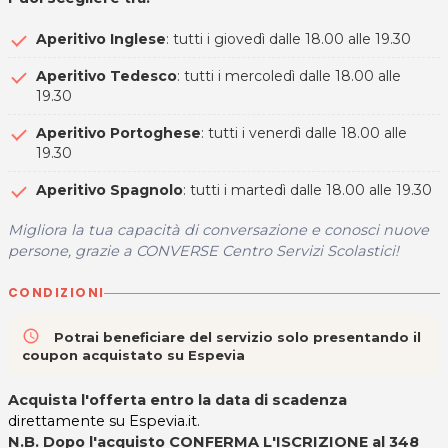
Aperitivo Inglese
: tutti i giovedì dalle 18.00 alle 19.30
Aperitivo Tedesco
: tutti i mercoledì dalle 18.00 alle
19.30
Aperitivo Portoghese
: tutti i venerdì dalle 18.00 alle
19.30
Aperitivo Spagnolo
: tutti i martedì dalle 18.00 alle 19.30
Migliora la tua capacità di conversazione e conosci nuove
persone, grazie a CONVERSE Centro Servizi Scolastici!
CONDIZIONI
access_time
Potrai beneficiare del servizio solo presentando il
coupon acquistato su Espevia
Acquista l'offerta entro la data di scadenza
direttamente su Espevia.it.
N.B. Dopo l'acquisto CONFERMA L'ISCRIZIONE al 348