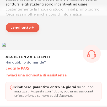
scrittura) e gli studenti sono incentivati ad usare
costantemente la lingua di studio fin dal primo giorno.
Organizza inoltre anche corsi di Informatica.
Impara le lingue con un approccio creativo ed
educativo, al CONVERSE Centro Servizi Scolastici!
Leggi tutto
add
ORARI
Lun-Ven: 8.30-20.00
Sabato: 8.30-12.30
CONVERSE - Centro Servizi Scolastici
ASSISTENZA CLIENTI
Via Roma 43 Int. B
Hai dubbi o domande?
33100 Udine
Cel. 348 584 7707
Leggi le FAQ
P.IVA 02833550300
Inviaci una richiesta di assistenza
Per ulteriori informazioni sull'offerta o sulle modalità di
acquisto scrivi a
posta@espevia.it
.
Rimborso garantito entro 14 giorni
sui coupon
inutilizzati. Acquista con fiducia, vogliamo assicurarti
un'esperienza sempre soddisfacente.