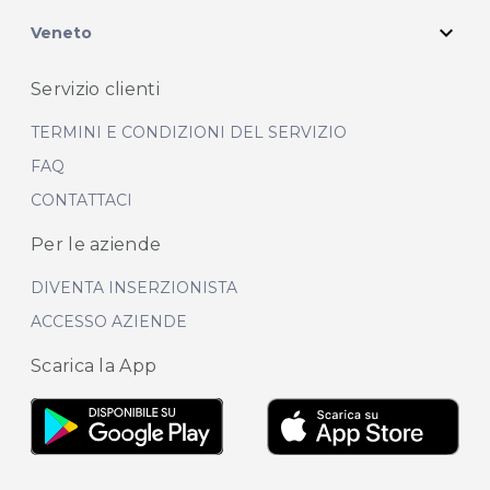
expand_more
Veneto
Servizio clienti
TERMINI E CONDIZIONI DEL SERVIZIO
FAQ
CONTATTACI
Per le aziende
DIVENTA INSERZIONISTA
ACCESSO AZIENDE
Scarica la App