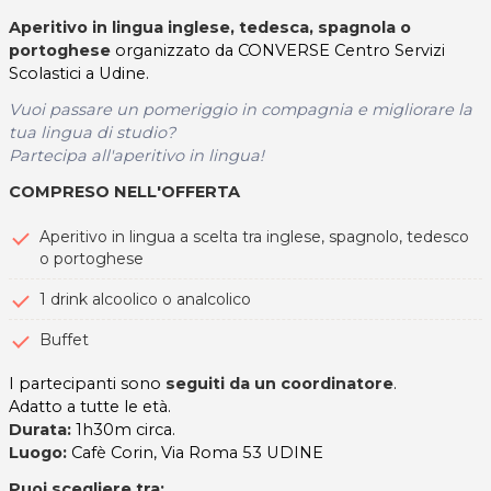
Aperitivo in lingua inglese, tedesca, spagnola o
portoghese
organizzato da CONVERSE Centro Servizi
Scolastici a Udine.
Vuoi passare un pomeriggio in compagnia e migliorare la
tua lingua di studio?
Partecipa all'aperitivo in lingua!
COMPRESO NELL'OFFERTA
Aperitivo in lingua a scelta tra inglese, spagnolo, tedesco
o portoghese
1 drink alcoolico o analcolico
Buffet
I partecipanti sono
seguiti da un coordinatore
.
Adatto a tutte le età.
Durata:
1h30m circa.
Luogo:
Cafè Corin, Via Roma 53 UDINE
Puoi scegliere tra: