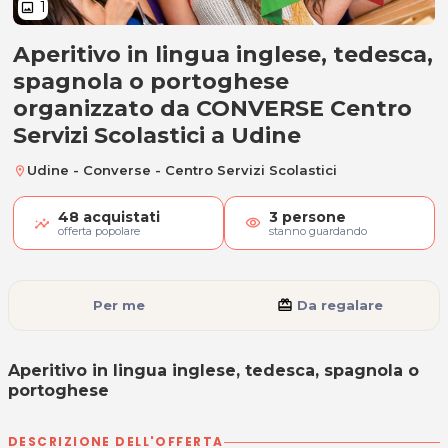
1
image
Aperitivo in lingua inglese, tedesca,
Aperitivo in lingua inglese, tede
spagnola o portoghese
organizzato da CONVERSE Centro
Servizi Scolastici a Udine
Udine - Converse - Centro Servizi Scolastici
location_on
48
acquistati
3
persone
visibility
offerta popolare
stanno guardando
Per me
card_giftcard
Da regalare
Aperitivo in lingua inglese, tedesca, spagnola o
portoghese
DESCRIZIONE DELL'OFFERTA