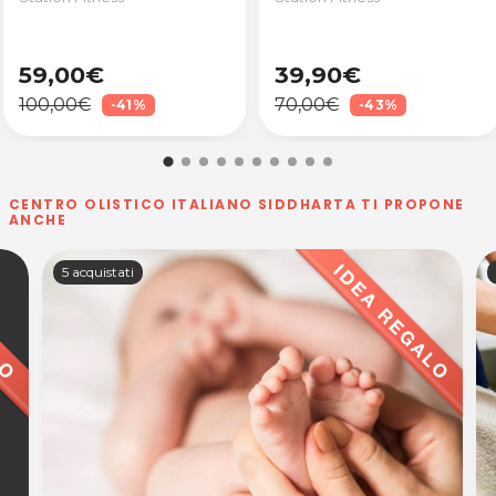
59,00€
39,90€
100,00€
70,00€
-41%
-43%
CENTRO OLISTICO ITALIANO SIDDHARTA TI PROPONE
ANCHE
5 acquistati