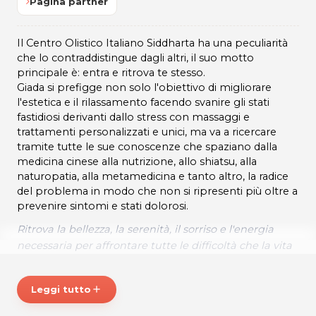
Pagina partner
Il Centro Olistico Italiano Siddharta ha una peculiarità
che lo contraddistingue dagli altri, il suo motto
principale è: entra e ritrova te stesso.
Giada si prefigge non solo l'obiettivo di migliorare
l'estetica e il rilassamento facendo svanire gli stati
fastidiosi derivanti dallo stress con massaggi e
trattamenti personalizzati e unici, ma va a ricercare
tramite tutte le sue conoscenze che spaziano dalla
medicina cinese alla nutrizione, allo shiatsu, alla
naturopatia, alla metamedicina e tanto altro, la radice
del problema in modo che non si ripresenti più oltre a
prevenire sintomi e stati dolorosi.
Ritrova la bellezza, la serenità, il sorriso e l'energia
necessaria per affrontare tutte le difficoltà che la vita
ti mette davanti con coraggio.
* Prezzi di listino verificati in data 17/02/2023
Leggi tutto
add
ORARI