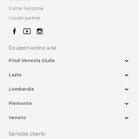
Come Funziona
I nostri partner
seguici su facebook
seguici su youtube
seguici su instagram
Coupon vicino
a te
expand_more
Friuli Venezia Giulia
expand_more
Lazio
expand_more
Lombardia
expand_more
Piemonte
expand_more
Veneto
Servizio clienti