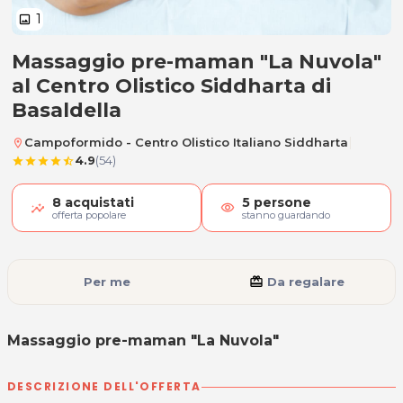
1
image
Massaggio pre-maman "La Nuvola"
Massaggio pre-maman "La Nuvo
al Centro Olistico Siddharta di
Basaldella
|
Campoformido - Centro Olistico Italiano Siddharta
location_on
4.9
(54)
star
star
star
star
star_half
8
acquistati
5
persone
visibility
offerta popolare
stanno guardando
Per me
card_giftcard
Da regalare
Massaggio pre-maman "La Nuvola"
DESCRIZIONE DELL'OFFERTA