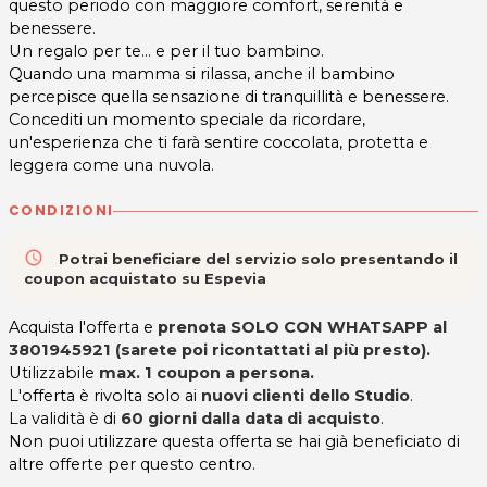
questo periodo con maggiore comfort, serenità e
benessere.
Un regalo per te... e per il tuo bambino.
Quando una mamma si rilassa, anche il bambino
percepisce quella sensazione di tranquillità e benessere.
Concediti un momento speciale da ricordare,
un'esperienza che ti farà sentire coccolata, protetta e
leggera come una nuvola.
CONDIZIONI
access_time
Potrai beneficiare del servizio solo presentando il
coupon acquistato su Espevia
Acquista l'offerta e
prenota SOLO CON WHATSAPP al
3801945921 (sarete poi ricontattati al più presto).
Utilizzabile
max. 1 coupon a persona.
L'offerta è rivolta solo ai
nuovi clienti dello Studio
.
La validità è di
60 giorni dalla data di acquisto
.
Non puoi utilizzare questa offerta se hai già beneficiato di
altre offerte per questo centro.