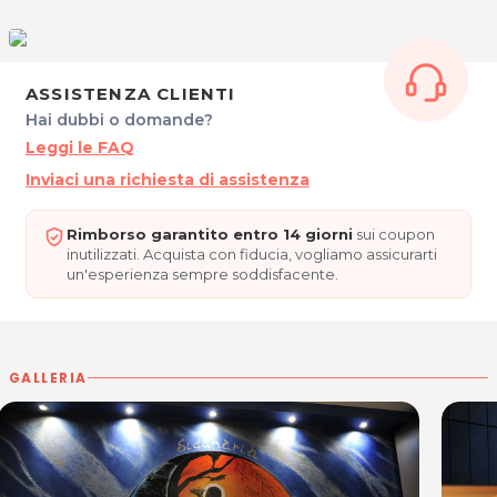
Da Lunedì al Venerdì: 09.00 - 13.00 / 14.00 - 21.00
Su appuntamento
CENTRO OLISTICO ITALIANO SIDDHARTA
ASSISTENZA CLIENTI
Via Regina Elena, 7
Hai dubbi o domande?
33030 Campoformido - Loc. Basaldella (UD)
Tel. 380 1945921
Leggi le FAQ
P.IVA 03003540303
Inviaci una richiesta di assistenza
Per ulteriori informazioni sull'offerta o sulle
modalità di acquisto scrivi a
posta@espevia.it
Rimborso garantito entro 14 giorni
sui coupon
inutilizzati. Acquista con fiducia, vogliamo assicurarti
un'esperienza sempre soddisfacente.
GALLERIA