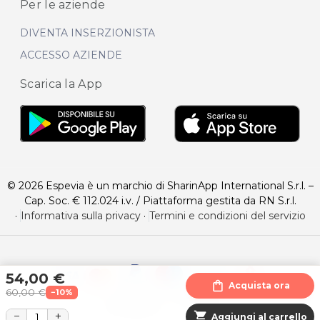
Per le aziende
DIVENTA INSERZIONISTA
ACCESSO AZIENDE
Scarica la App
© 2026 Espevia è un marchio di SharinApp International S.r.l. –
Cap. Soc. € 112.024 i.v. / Piattaforma gestita da RN S.r.l.
·
Informativa sulla privacy
·
Termini e condizioni del servizio
54,00 €
shopping_bag
Acquista ora
60,00 €
−10%
−
+
shopping_cart
Aggiungi al carrello