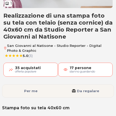
1
image
Realizzazione di una stampa foto
Stampa foto su tela 40x60 cm
su tela con telaio (senza cornice) da
40x60 cm da Studio Reporter a San
Giovanni al Natisone
San Giovanni al Natisone - Studio Reporter - Digital
location_on
Photo & Graphic
|
5.0
(3)
star
star
star
star
star
35
acquistati
17
persone
visibility
offerta popolare
stanno guardando
Per me
card_giftcard
Da regalare
Stampa foto su tela 40x60 cm