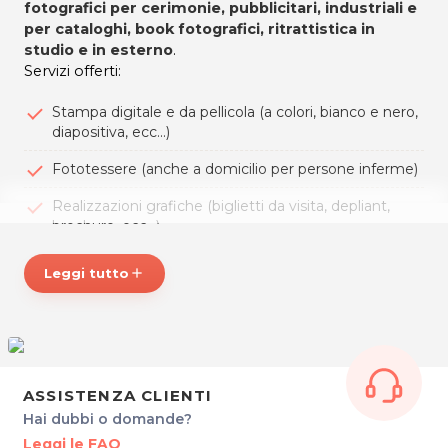
fotografici per cerimonie, pubblicitari, industriali e
per cataloghi, book fotografici, ritrattistica in
studio e in esterno
.
Servizi offerti:
Stampa digitale e da pellicola (a colori, bianco e nero,
diapositiva, ecc...)
Fototessere (anche a domicilio per persone inferme)
Realizzazioni grafiche (biglietti da visita, depliant,
brochure, ecc...)
Stampa su grandi formati e su diversi supporti (tela,
Leggi tutto
add
forex, plexiglas, ecc…)
Vasta gamma di fotolibri e gadgets personalizzabili
(tazze, magliette, cuscini, ecc...)
Restauro di vecchie fotografie
ASSISTENZA CLIENTI
Riversamenti su DVD da qualsiasi supporto video
Hai dubbi o domande?
(Super8mm, 8mm,mini DV, ecc...)
Leggi le FAQ