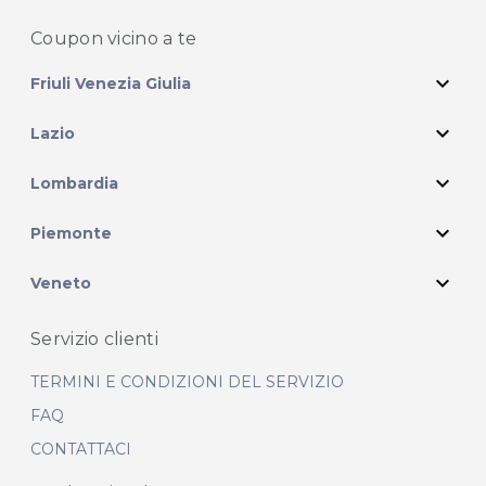
Coupon vicino
a te
expand_more
Friuli Venezia Giulia
expand_more
Lazio
expand_more
Lombardia
expand_more
Piemonte
expand_more
Veneto
Servizio clienti
TERMINI E CONDIZIONI DEL SERVIZIO
FAQ
CONTATTACI