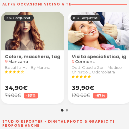
ALTRE OCCASIONI VICINO A TE
100+ acquistati
100+ acquistati
to
ogia plantare o Tui Na
Colore, maschera, taglio e piega
Visita specialistica, 
Manzano
Cormons
location_on
location_on
Beautiful Hair By Martina
Dott. Claudio Zori - Medico
star
star
star
star
star_half
Chirurgo E Odontoiatra
star
star
star
star
star
34,90€
39,90€
74,00€
120,00€
-53%
-67%
STUDIO REPORTER - DIGITAL PHOTO & GRAPHIC TI
PROPONE ANCHE