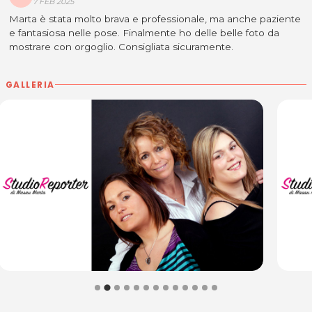
7 FEB 2025
33048 San Giovanni al Natisone (UD)
Tel. 0432757896
Marta è stata molto brava e professionale, ma anche paziente
e fantasiosa nelle pose. Finalmente ho delle belle foto da
P.IVA 02894190301
mostrare con orgoglio. Consigliata sicuramente.
Per ulteriori informazioni sull'offerta o sulle
modalità di acquisto scrivi a
posta@espevia.it
GALLERIA