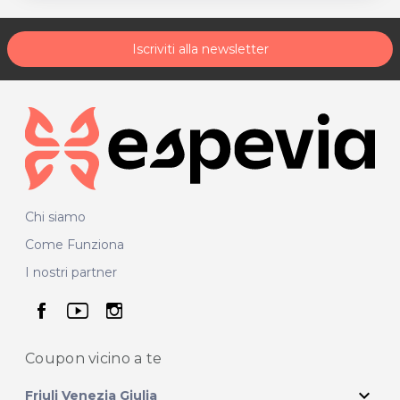
Iscriviti alla newsletter
Chi siamo
Come Funziona
I nostri partner
seguici su facebook
seguici su youtube
seguici su instagram
Coupon vicino
a te
expand_more
Friuli Venezia Giulia