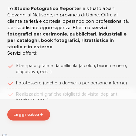
Lo
Studio Fotografico Reporter
è situato a San
Giovanni al Natisone, in provincia di Udine. Offre al
cliente serietà e cortesia, operando con professionalità,
per soddisfare ogni esigenza. Effettua
servizi
fotografici per cerimonie, pubblicitari, industriali e
per cataloghi, book fotografici, ritrattistica in
studio e in esterno
.
Servizi offerti:
Stampa digitale e da pellicola (a colori, bianco e nero,
diapositiva, ecc...)
Fototessere (anche a domicilio per persone inferme)
Realizzazioni grafiche (biglietti da visita, depliant,
brochure, ecc...)
Stampa su grandi formati e su diversi supporti (tela,
Leggi tutto
add
forex, plexiglas, ecc…)
Vasta gamma di fotolibri e gadgets personalizzabili
(tazze, magliette, cuscini, ecc...)