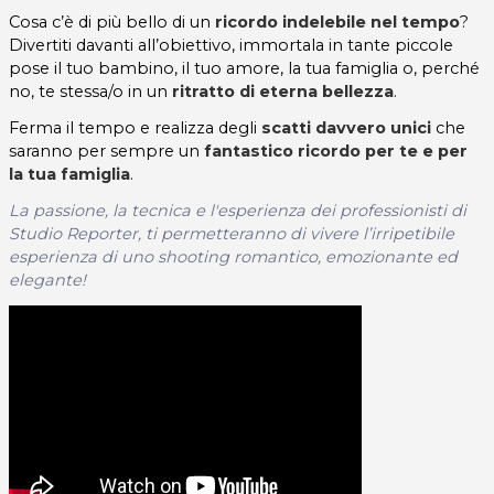
Cosa c’è di più bello di un
ricordo indelebile nel tempo
?
Divertiti davanti all’obiettivo, immortala in tante piccole
pose il tuo bambino, il tuo amore, la tua famiglia o, perché
no, te stessa/o in un
ritratto di eterna bellezza
.
Ferma il tempo e realizza degli
scatti davvero unici
che
saranno per sempre un
fantastico ricordo per te e per
la tua famiglia
.
La passione, la tecnica e l'esperienza dei professionisti di
Studio Reporter, ti permetteranno di vivere l’irripetibile
esperienza di uno shooting romantico, emozionante ed
elegante!