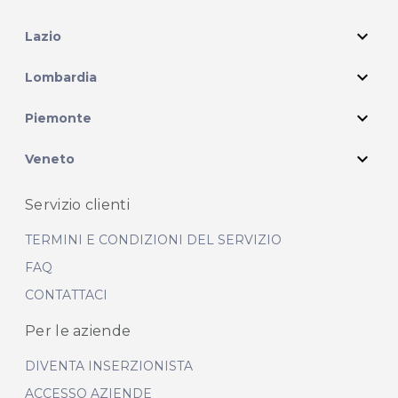
expand_more
Lazio
expand_more
Lombardia
expand_more
Piemonte
expand_more
Veneto
Servizio clienti
TERMINI E CONDIZIONI DEL SERVIZIO
FAQ
CONTATTACI
Per le aziende
DIVENTA INSERZIONISTA
ACCESSO AZIENDE