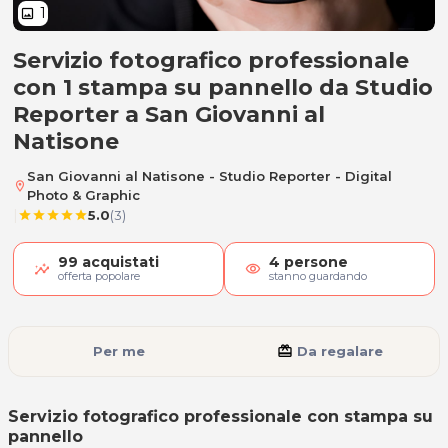
1
image
Servizio fotografico professionale
Servizio fotografico professiona
con 1 stampa su pannello da Studio
Reporter a San Giovanni al
Natisone
San Giovanni al Natisone - Studio Reporter - Digital
location_on
Photo & Graphic
|
5.0
(3)
star
star
star
star
star
99
acquistati
4
persone
visibility
offerta popolare
stanno guardando
Per me
card_giftcard
Da regalare
Servizio fotografico professionale con stampa su
pannello