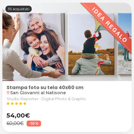
35 acquistati
Stampa foto su tela 40x60 cm
San Giovanni al Natisone
location_on
Studio Reporter - Digital Photo & Graphic
star
star
star
star
star
54,00€
60,00€
-10%