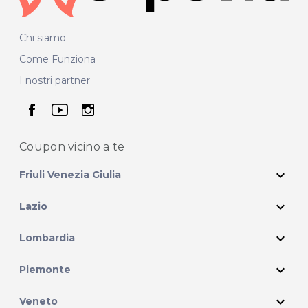
Chi siamo
Come Funziona
I nostri partner
seguici su facebook
seguici su youtube
seguici su instagram
Coupon vicino
a te
expand_more
Friuli Venezia Giulia
expand_more
Lazio
expand_more
Lombardia
expand_more
Piemonte
expand_more
Veneto