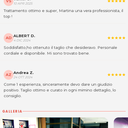
VS
star
star
star
star
star
10 APR 2025
Trattamento ottimo e super, Martina una vera professionista, il
top !
ALBERT D.
AD
star
star
star
star
star
4 DIC 2024
Soddisfatto,ho ottenuto il taglio che desideravo. Personale
cordiale e disponibile. Mi sono trovato bene.
Andrea Z.
AZ
star
star
star
star
star
24 OTT 2024
Come 1 esperienza, sinceramente devo dare un giudizio
positivo. Taglio ottimo e curato in ogni mimino dettaglio, lo
consiglio.
GALLERIA