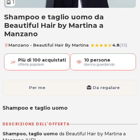
1
image
Shampoo e taglio uomo da
Shampoo e taglio uomo
Beautiful Hair by Martina a
Manzano
|
Manzano - Beautiful Hair By Martina
4.8
(33)
location_on
star
star
star
star
star_half
Più di
100
acquistati
10
persone
visibility
offerta popolare
stanno guardando
Per me
card_giftcard
Da regalare
Shampoo e taglio uomo
DESCRIZIONE DELL'OFFERTA
Shampoo, taglio uomo
da Beautiful Hair by Martina a