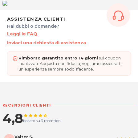
BEAUTIFUL HAIR by MARTINA
Via Zorutti, 40
ASSISTENZA CLIENTI
33044 Manzano (UD)
Hai dubbi o domande?
Tel. 334/7496307
PIVA 02712820303
Leggi le FAQ
Inviaci una richiesta di assistenza
Per ulteriori informazioni sull'offerta o sulle modalità di
acquisto scrivi a
posta@espevia.it
.
Rimborso garantito entro 14 giorni
sui coupon
inutilizzati. Acquista con fiducia, vogliamo assicurarti
un'esperienza sempre soddisfacente.
RECENSIONI CLIENTI
4,8
star
star
star
star
star_half
basato su 3 recensioni
Valter S.