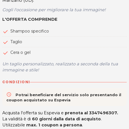
Manzano (UD).
Cogli l'occasione per migliorare la tua immagine!
L'OFFERTA COMPRENDE
Shampoo specifico
Taglio
Cera o gel
Un taglio personalizzato, realizzato a seconda della tua
immagine e stile!
CONDIZIONI
access_time
Potrai beneficiare del servizio solo presentando il
coupon acquistato su Espevia
Acquista l'offerta su Espevia e
prenota al 3347496307.
La validità è di
60 giorni dalla data di acquisto
.
Utilizzabile
max. 1 coupon a persona
.