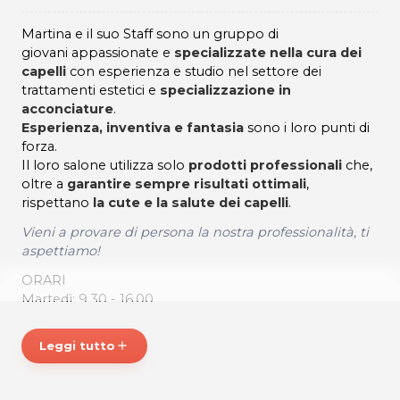
Martina e il suo Staff sono un gruppo di
giovani appassionate e
specializzate nella cura dei
capelli
con esperienza e studio nel settore dei
trattamenti estetici e
specializzazione in
acconciature
.
Esperienza, inventiva e fantasia
sono i loro punti di
forza.
Il loro salone utilizza solo
prodotti professionali
che,
oltre a
garantire sempre risultati ottimali
,
rispettano
la cute e la salute dei capelli
.
Vieni a provare di persona la nostra professionalità, ti
aspettiamo!
ORARI
Martedì: 9.30 - 16.00
Mercoledì: 09.00 - 15.00
Giovedì: 11.00 - 20.00
Leggi tutto
add
Venerdì: 09.00 - 18.00
Sabato: 08.00 - 16.00
Lunedì chiuso.