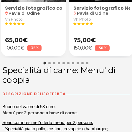
ale, piumone d'oca matrimoniale o coperta in lana me
e Yoga Fitness presso il Centro Attività Motorie Ceron 
Mattogether, Fusion Pilates e Yoga Fitness presso il C
nei metodi Reiki Usui, Karuna e Osho Prana Healing d
zionali o relazionali? 1 o 3 Sessioni di Coaching On
Servizio fotografico con animale domestico
Servizio fotografico N
Pavia di Udine
Pavia di Udine
location_on
location_on
Vh Photo
Vh Photo
star
star
star
star
star
star
star
star
star
star
65,00€
75,00€
100,00€
150,00€
-35%
-50%
Specialità di carne: Menu' di
coppia
DESCRIZIONE DELL'OFFERTA
Buono del valore di 53 euro.
Menu' per 2 persone a base di carne.
Sono compresi nell'offerta menù per 2 persone:
- Specialità piatto pollo, costine, cevapcic o hamburger;