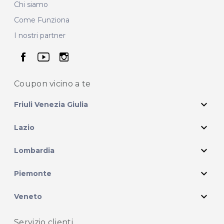
Chi siamo
Come Funziona
I nostri partner
seguici su facebook
seguici su youtube
seguici su instagram
Coupon vicino
a te
expand_more
Friuli Venezia Giulia
expand_more
Lazio
expand_more
Lombardia
expand_more
Piemonte
expand_more
Veneto
Servizio clienti