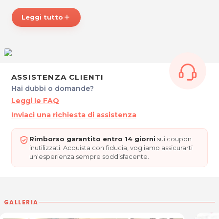
LA TANA DEL LUPO
Via 4 novembre, 3
Leggi tutto
add
33050 PAVIA DI UDINE
P.IVA 01245720329
Tel. 0432675997 – 3663167143 – 3270750078
Per ulteriori informazioni sull'offerta o sulle modalità di
ASSISTENZA CLIENTI
acquisto scrivi a
posta@espevia.it
Hai dubbi o domande?
Leggi le FAQ
Inviaci una richiesta di assistenza
Rimborso garantito entro 14 giorni
sui coupon
inutilizzati. Acquista con fiducia, vogliamo assicurarti
un'esperienza sempre soddisfacente.
GALLERIA