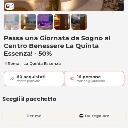
5
image
Passa una Giornata da Sogno al 
Passa una Giornata da Sogno al
Centro Benessere La Quinta
Essenza! - 50%
Roma - La Quinta Essenza
location_on
60
acquistati
16
persone
visibility
offerta popolare
stanno guardando
Scegli il pacchetto
Per me
card_giftcard
Da regalare