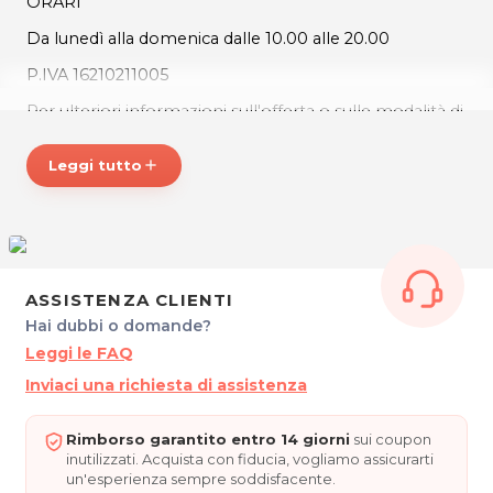
ORARI
Da lunedì alla domenica dalle 10.00 alle 20.00
P.IVA
16210211005
Per ulteriori informazioni sull'offerta o sulle modalità di
acquisto scrivi a posta@sharinapp.com.
Leggi tutto
add
ASSISTENZA CLIENTI
Hai dubbi o domande?
Leggi le FAQ
Inviaci una richiesta di assistenza
Rimborso garantito entro 14 giorni
sui coupon
inutilizzati. Acquista con fiducia, vogliamo assicurarti
un'esperienza sempre soddisfacente.