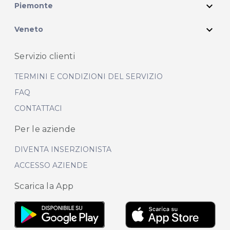
expand_more
Piemonte
expand_more
Veneto
Servizio clienti
TERMINI E CONDIZIONI DEL SERVIZIO
FAQ
CONTATTACI
Per le aziende
DIVENTA INSERZIONISTA
ACCESSO AZIENDE
Scarica la App