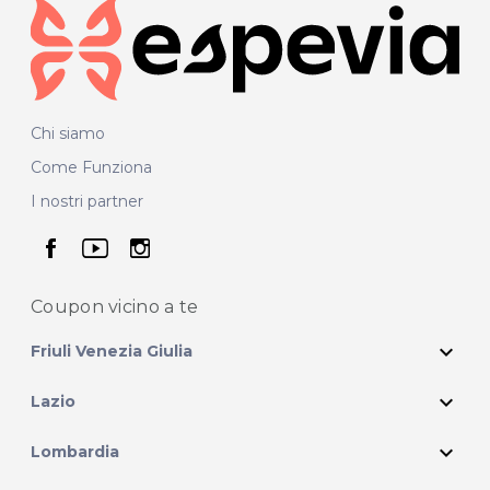
Chi siamo
Come Funziona
I nostri partner
seguici su facebook
seguici su youtube
seguici su instagram
Coupon vicino
a te
expand_more
Friuli Venezia Giulia
expand_more
Lazio
expand_more
Lombardia