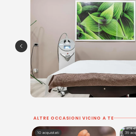
ALTRE OCCASIONI VICINO A TE
10 acquistati
39 acq