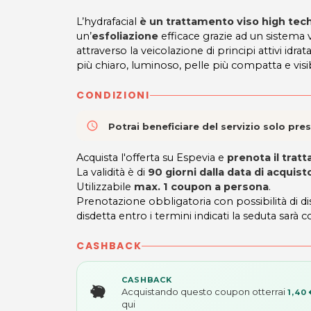
L’hydrafacial
è un trattamento viso high tec
un’
esfoliazione
efficace grazie ad un sistema 
attraverso la veicolazione di principi attivi idr
più chiaro, luminoso, pelle più compatta e visi
CONDIZIONI
access_time
Potrai beneficiare del servizio solo pr
Acquista l'offerta su Espevia e
prenota il tra
La validità è di
90 giorni dalla data di acquist
Utilizzabile
max. 1 coupon a persona
.
Prenotazione obbligatoria con possibilità di 
disdetta entro i termini indicati la seduta sarà c
CASHBACK
CASHBACK
Acquistando questo coupon otterrai
1,40 
qui