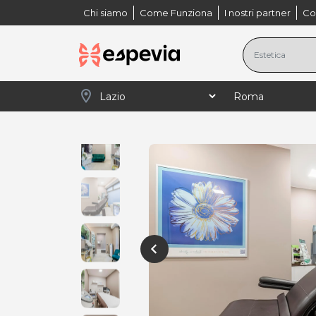
Chi siamo
Come Funziona
I nostri partner
Co
location_on