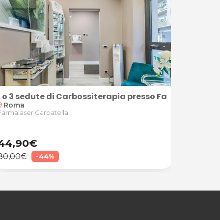
er Garbatella,Roma
r Garbatella
1 o 3 sedute di Carbossiterapia presso Farmalaser 
3 sedut
Roma
Roma
ion_on
location_on
Farmalaser Garbatella
Farmalase
44,90€
39,90
80,00€
81,00€
-44%