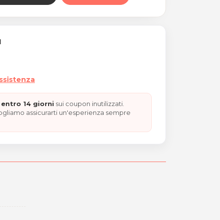
I
resso Farmalaser Garbatel
assistenza
entro 14 giorni
sui coupon inutilizzati.
vogliamo assicurarti un'esperienza sempre