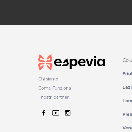
Cou
Friu
Chi siamo
Laz
Come Funziona
I nostri partner
Lom
seguici su facebook
seguici su youtube
seguici su instag
Pie
Ven