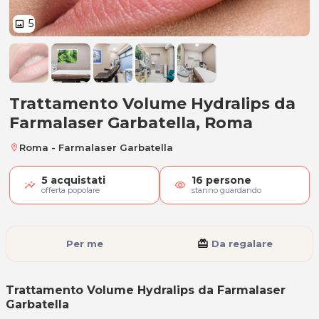
5
image
Trattamento Volume Hydralips d
Trattamento Volume Hydralips da
Farmalaser Garbatella, Roma
Roma - Farmalaser Garbatella
location_on
5
acquistati
16
persone
visibility
offerta popolare
stanno guardando
Per me
card_giftcard
Da regalare
Trattamento Volume Hydralips da Farmalaser
Garbatella