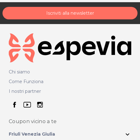
Iscriviti alla newsletter
Chi siamo
Come Funziona
I nostri partner
seguici su facebook
seguici su youtube
seguici su instagram
Coupon vicino
a te
expand_more
Friuli Venezia Giulia