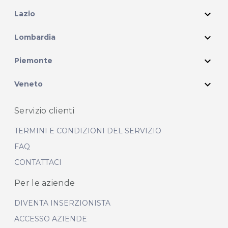
expand_more
Lazio
expand_more
Lombardia
expand_more
Piemonte
expand_more
Veneto
Servizio clienti
TERMINI E CONDIZIONI DEL SERVIZIO
FAQ
CONTATTACI
Per le aziende
DIVENTA INSERZIONISTA
ACCESSO AZIENDE