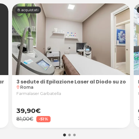
8 acquistati
 Farmalaser Garbatella,Roma
3 sedute di Epilazione Laser al Diodo su zon
Roma
location_on
loc
Farmalaser Garbatella
39,90€
81,00€
-51%