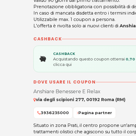
Valido 90 giorni dal primo trattamento.
Prenotazione obbligatoria con possibilità di 
In caso di mancata disdetta entro i termini indic
Utilizzabile max. 1 coupon a persona.
L'offerta è rivolta solo ai nuovi clienti di
Anshia
CASHBACK
CASHBACK
Acquistando questo coupon otterrai
0,70
clicca qui
DOVE USARE IL COUPON
Anshiare Benessere E Relax
via degli scipioni 277, 00192 Roma (RM)
3936235000
Pagina partner
Situato in zona Prati, il centro propone un'amp
trattamenti olistici che agiscono su tutto il 