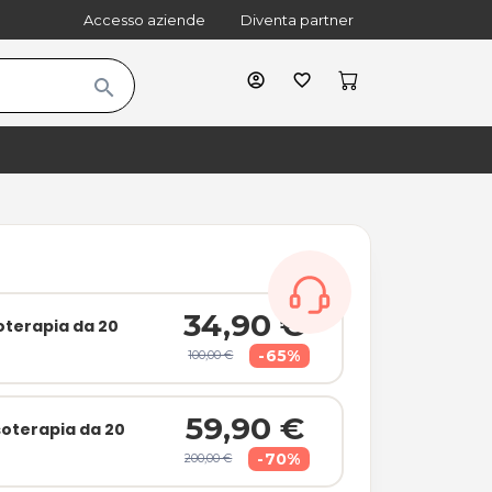
Accesso aziende
Diventa partner
account_circle
favorite_border
search
cart
shopping_bag
34,90 €
oterapia da 20
-65%
100,00 €
59,90 €
soterapia da 20
-70%
200,00 €