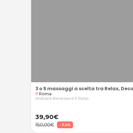
ax
esso Anshiare Benessere E Relax
3 o 5 massaggi a scelta tra Relax, Dec
Roma
location_on
Anshiare Benessere E Relax
39,90€
150,00€
-73%