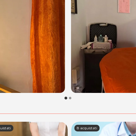
uistati
8 acquistati