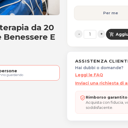
Per me
oterapia da 20
essoterapia da 20 minuti
shopping_cart_checkout
Aggiu
e Benessere E
ASSISTENZA CLIENT
Hai dubbi o domande?
persone
Leggi le FAQ
anno guardando
Inviaci una richiesta di 
Rimborso garantito 
Acquista con fiducia, 
soddisfacente.