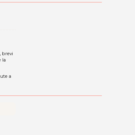
 brevi
 la
dute a