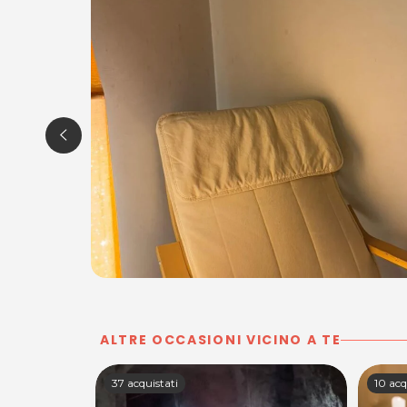
ALTRE OCCASIONI VICINO A TE
37 acquistati
10 acq