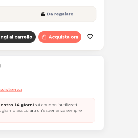
card_giftcard
Da regalare
favorite_border
ngi al carrello
shopping_bag
Acquista ora
I
assistenza
entro 14 giorni
sui coupon inutilizzati.
vogliamo assicurarti un'esperienza sempre