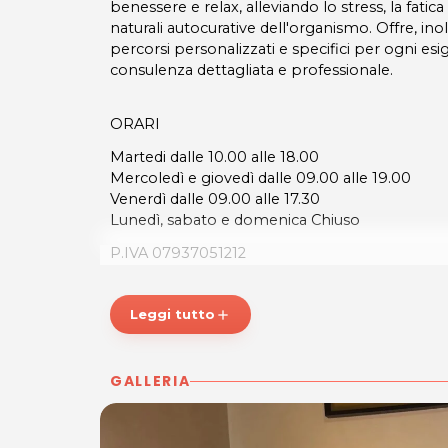
benessere e relax, alleviando lo stress, la fatic
naturali autocurative dell'organismo. Offre, in
percorsi personalizzati e specifici per ogni esi
consulenza dettagliata e professionale.
ORARI
Martedi dalle 10.00 alle 18.00
Mercoledì e giovedì dalle 09.00 alle 19.00
Venerdì dalle 09.00 alle 17.30
Lunedì, sabato e domenica Chiuso
P.IVA 07937051212
Per ulteriori informazioni sull'offerta o sulle mo
posta@sharinapp.com.
Leggi tutto
add
GALLERIA