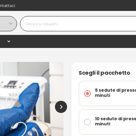
ntattaci
34,90 €
−
+
shopping_
100,00 €
−65%
ti
Scegli il pacchetto
5 sedute di press
minuti
10 sedute di pres
minuti