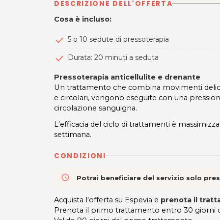
DESCRIZIONE DELL'OFFERTA
Cosa è incluso:
5 o 10 sedute di pressoterapia
Durata: 20 minuti a seduta
Pressoterapia anticellulite e drenante
Un trattamento che combina movimenti delica
e circolari, vengono eseguite con una pression
circolazione sanguigna.
L'efficacia del ciclo di trattamenti è massimi
settimana.
CONDIZIONI
access_time
Potrai beneficiare del servizio solo pr
Acquista l'offerta su Espevia e
prenota il trat
Prenota il primo trattamento entro 30 giorni da