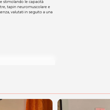
a e stimolando le capacità
oltre, tapin neuromuscolare e
genza, valutati in seguito a una
dalità di acquisto scrivi a