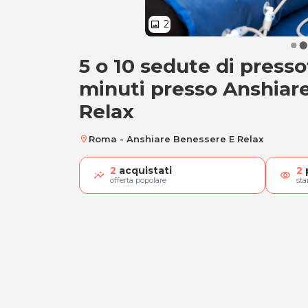
2
image
5 o 10 sedute di press
5 o 10 sedute di pr
minuti presso Anshiar
Relax
Roma - Anshiare Benessere E Relax
location_on
2
acquistati
2
visibility
offerta popolare
st