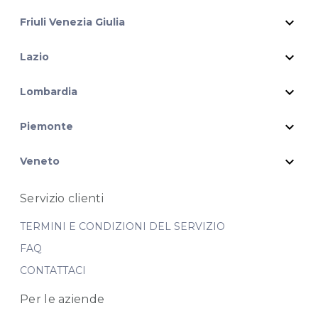
expand_more
Friuli Venezia Giulia
expand_more
Lazio
expand_more
Lombardia
expand_more
Piemonte
expand_more
Veneto
Servizio clienti
TERMINI E CONDIZIONI DEL SERVIZIO
FAQ
CONTATTACI
Per le aziende