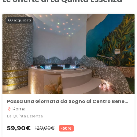
60 acquistati
Passa una Giornata da Sogno al Centro Benessere La Quinta Essenza! - 50%
Roma
location_on
La Quinta Essenza
59,90€
120,00€
-50%