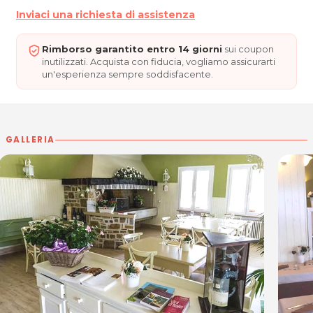
Inviaci una richiesta di assistenza
VINERIA VENCÒ DEL COLLIO, le migliori eccellenze
enogastronomiche della nostra terra, tra le suggestive
Rimborso garantito entro 14 giorni
sui coupon
colline del Collio Friulano!
inutilizzati. Acquista con fiducia, vogliamo assicurarti
ORARI
un'esperienza sempre soddisfacente.
Lunedì, Martedì Giovedì, Venerdì, Sabato e Domenica:
10.00 – 22.00
Mercoledì 10.00 – 16.00
GALLERIA
VINERIA VENCÒ DEL COLLIO
Località Vencò, 1
34070 Dolegna del Collio (GO)
Tel. 0481 61664
P.IVA 002888620305
Per ulteriori informazioni sull'offerta o sulle modalità di
acquisto scrivi a
posta@espevia.it
.