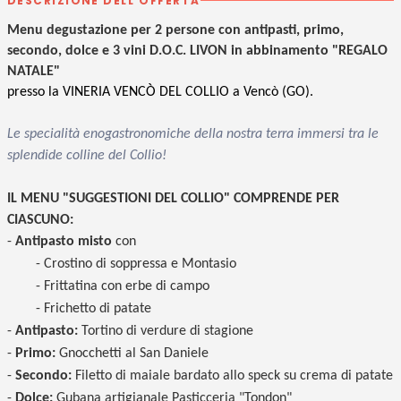
DESCRIZIONE DELL'OFFERTA
Menu degustazione per 2 persone con antipasti, primo,
secondo, dolce e 3 vini D.O.C. LIVON in abbinamento "REGALO
NATALE"
presso la VINERIA VENCÒ DEL COLLIO a Vencò (GO).
Le specialità enogastronomiche della nostra terra immersi tra le
splendide colline del Collio!
IL MENU "SUGGESTIONI DEL COLLIO" COMPRENDE PER
CIASCUNO:
-
Antipasto misto
con
- Crostino di soppressa e Montasio
- Frittatina con erbe di campo
- Frichetto di patate
-
Antipasto:
Tortino di verdure di stagione
-
Primo:
Gnocchetti al San Daniele
-
Secondo:
Filetto di maiale bardato allo speck su crema di patate
-
Dolce:
Gubana artigianale Pasticceria "Tondon"