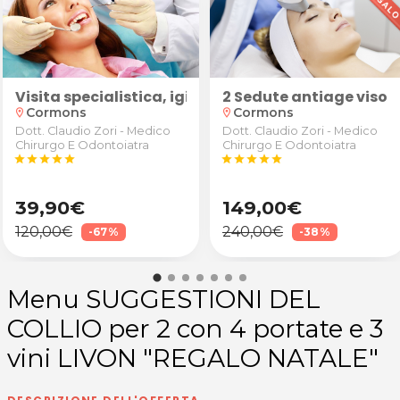
 e piega
Visita specialistica, igiene dentale e smacchiame
2 Sedute antiage viso
Cormons
Cormons
location_on
location_on
Dott. Claudio Zori - Medico
Dott. Claudio Zori - Medico
Chirurgo E Odontoiatra
Chirurgo E Odontoiatra
star
star
star
star
star
star
star
star
star
star
39,90€
149,00€
120,00€
240,00€
-67%
-38%
Menu SUGGESTIONI DEL
COLLIO per 2 con 4 portate e 3
vini LIVON "REGALO NATALE"