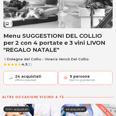
1
image
Menu SUGGESTIONI DEL COLLIO
Menu SUGGESTIONI DEL COLLIO per 
per 2 con 4 portate e 3 vini LIVON
"REGALO NATALE"
|
Dolegna del Collio - Vineria Vencò Del Collio
location_on
4.3
(3)
star
star
star
star
star_half
24
acquistati
9
persone
visibility
offerta popolare
stanno guardando
ALTRE OCCASIONI VICINO A TE
100+ acquistati
46 acquistati