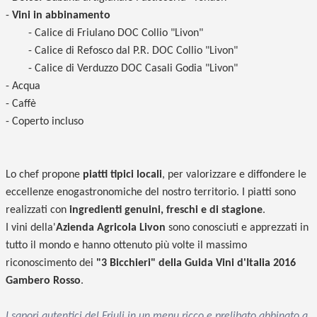
-
Vini in abbinamento
- Calice di Friulano DOC Collio "Livon"
- Calice di Refosco dal P.R. DOC Collio "Livon"
- Calice di Verduzzo DOC Casali Godia "Livon"
- Acqua
- Caffè
- Coperto incluso
Lo chef propone
piatti tipici locali
, per valorizzare e diffondere le
eccellenze enogastronomiche del nostro territorio. I piatti sono
realizzati con
ingredienti genuini, freschi e di stagione
.
I vini della'
Azienda Agricola Livon
sono conosciuti e apprezzati in
tutto il mondo e hanno ottenuto più volte il massimo
riconoscimento dei
"3 Bicchieri" della Guida Vini d'Italia 2016
Gambero Rosso
.
I sapori autentici del Friuli in un menu ricco e prelibato abbinato a