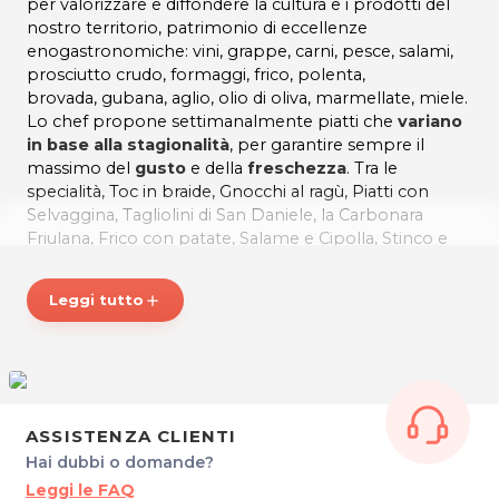
per valorizzare e diffondere la cultura e i prodotti del
nostro territorio, patrimonio di eccellenze
enogastronomiche: vini, grappe, carni, pesce, salami,
prosciutto crudo, formaggi, frico, polenta,
brovada, gubana, aglio, olio di oliva, marmellate, miele.
Lo chef propone settimanalmente piatti che
variano
in base alla stagionalità
, per garantire sempre il
massimo del
gusto
e della
freschezza
. Tra le
specialità, Toc in braide, Gnocchi al ragù, Piatti con
Selvaggina, Tagliolini di San Daniele, la Carbonara
Friulana, Frico con patate, Salame e Cipolla, Stinco e
patate in tecia, Baccalà alla Vicentina, Calamari, senza
dimenticare le ottime carni alla brace tra cui spicca la
Leggi tutto
add
costata di manzo biologico
.
Vini dell'
Azienda Agricola LIVON
.
La Vineria Vencò propone anche un'
ottima pizza
,
preparata con una speciale
farina
integrale
altamente digeribile e dalle molteplici
proprietà nutrienti.
ASSISTENZA CLIENTI
Annesso al ristorante, c'è anche un fornitissimo
punto
Hai dubbi o domande?
vendita
dove potete trovare molti
prodotti tipici
Leggi le FAQ
friulani
.