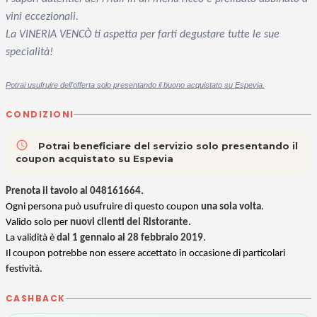
vini eccezionali.
La VINERIA VENCÒ ti aspetta per farti degustare tutte le sue
specialità!
Potrai usufruire dell'offerta solo presentando il buono acquistato su Espevia.
CONDIZIONI
access_time
Potrai beneficiare del servizio solo presentando il
coupon acquistato su Espevia
Prenota il tavolo al
048161664
.
Ogni persona può usufruire di questo coupon
una sola volta
.
Valido solo per
nuovi clienti del Ristorante.
La validità è
dal 1 gennaio al 28 febbraio 2019
.
Il coupon potrebbe non essere accettato in occasione di particolari
festività.
CASHBACK