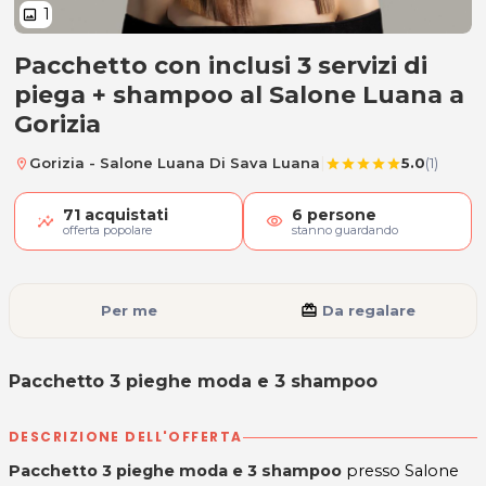
1
image
Pacchetto con inclusi 3 servizi di
Pacchetto 3 pieghe moda e 3 s
piega + shampoo al Salone Luana a
Gorizia
|
Gorizia - Salone Luana Di Sava Luana
5.0
(1)
location_on
star
star
star
star
star
71
acquistati
6
persone
visibility
offerta popolare
stanno guardando
Per me
card_giftcard
Da regalare
Pacchetto 3 pieghe moda e 3 shampoo
DESCRIZIONE DELL'OFFERTA
Pacchetto 3 pieghe moda e 3 shampoo
presso Salone