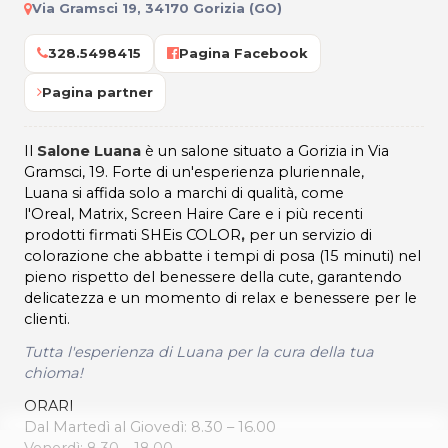
Via Gramsci 19, 34170 Gorizia (GO)
328.5498415
Pagina Facebook
Pagina partner
Il
Salone Luana
è un salone situato a Gorizia in Via
Gramsci, 19. Forte di un'esperienza pluriennale,
Luana si affida solo a marchi di qualità, come
l'Oreal, Matrix, Screen Haire Care e i più recenti
prodotti firmati SHEis COLOR
,
per un
servizio di
colorazione che abbatte i tempi di posa (15 minuti) nel
pieno rispetto del benessere della cute, garantendo
delicatezza e un momento di relax e benessere per le
clienti.
Tutta l'esperienza di Luana per la cura della tua
chioma!
ORARI
Dal Martedì al Giovedì: 8.30 – 16.00
Venerdì: 8.30 – 18.00