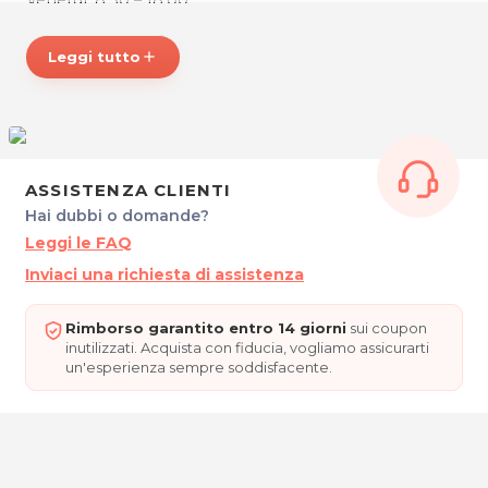
Sabato: 8.30 – 14.00
Lunedì: chiuso
Leggi tutto
add
Su appuntamento
* Prezzi di listino verificati in data 02/10/2019
SALONE LUANA
Via Gramsci, 19
34070 Gorizia
ASSISTENZA CLIENTI
Tel. 3285498415
Hai dubbi o domande?
P.IVA 01179350317
Leggi le FAQ
Per ulteriori informazioni sull'offerta o sulle
Inviaci una richiesta di assistenza
modalità di acquisto scrivi a
posta@espevia.it
Rimborso garantito entro 14 giorni
sui coupon
inutilizzati. Acquista con fiducia, vogliamo assicurarti
un'esperienza sempre soddisfacente.