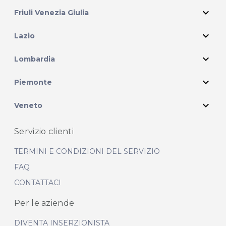
expand_more
Friuli Venezia Giulia
expand_more
Lazio
expand_more
Lombardia
expand_more
Piemonte
expand_more
Veneto
Servizio clienti
TERMINI E CONDIZIONI DEL SERVIZIO
FAQ
CONTATTACI
Per le aziende
DIVENTA INSERZIONISTA