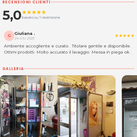
RECENSIONI CLIENTI
5,0
star
star
star
star
star
basato su 1 recensione
Giuliana .
G
star
star
star
star
star
24 GIU 2025
Ambiente accogliente e curato . Titolare gentile e disponibile.
Ottimi prodotti. Molto accurato il lavaggio. Messa in piega ok .
GALLERIA