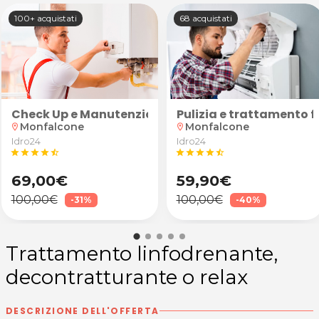
100+ acquistati
68 acquistati
so
atematica, fisica, inglese, tedesco, spagnolo, latino o
Check Up e Manutenzione Caldaia
Pulizia e trattamento f
Monfalcone
Monfalcone
location_on
location_on
Idro24
Idro24
star
star
star
star
star_half
star
star
star
star
star_half
69,00€
59,90€
100,00€
100,00€
-31%
-40%
Trattamento linfodrenante,
decontratturante o relax
DESCRIZIONE DELL'OFFERTA