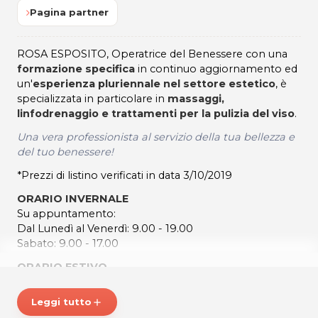
Pagina partner
ROSA ESPOSITO, Operatrice del Benessere con una
formazione specifica
in continuo aggiornamento ed
un'
esperienza pluriennale nel settore estetico
, è
specializzata in particolare in
massaggi,
linfodrenaggio e trattamenti per la pulizia del viso
.
Una vera professionista al servizio della tua bellezza e
del tuo benessere!
*Prezzi di listino verificati in data 3/10/2019
ORARIO INVERNALE
Su appuntamento:
Dal Lunedì al Venerdì: 9.00 - 19.00
Sabato: 9.00 - 17.00
ORARIO ESTIVO
Su appuntamento:
Dal Martedì al Venerdì: 9.00 - 17.00
Leggi tutto
add