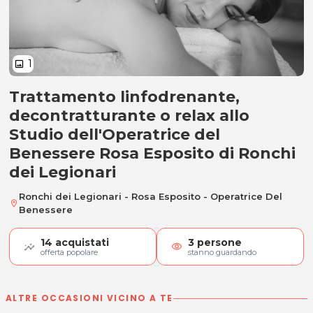
1
image
Trattamento linfodrenante,
Trattamento linfodrenante, decon
decontratturante o relax allo
Studio dell'Operatrice del
Benessere Rosa Esposito di Ronchi
dei Legionari
Ronchi dei Legionari - Rosa Esposito - Operatrice Del
location_on
Benessere
14
acquistati
3
persone
visibility
offerta popolare
stanno guardando
ALTRE OCCASIONI VICINO A TE