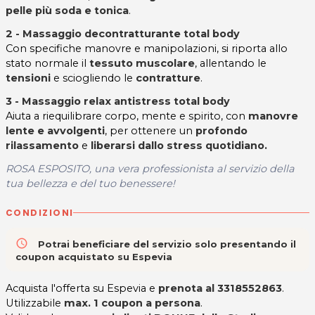
pelle più soda e tonica
.
2 - Massaggio decontratturante total body
Con specifiche manovre e manipolazioni, si riporta allo
stato normale il
tessuto muscolare
, allentando le
tensioni
e sciogliendo le
contratture
.
3 - Massaggio relax antistress
total body
Aiuta a riequilibrare corpo, mente e spirito, con
manovre
lente e avvolgenti
, per ottenere un
profondo
rilassamento
e
liberarsi dallo stress quotidiano.
ROSA ESPOSITO, una vera professionista al servizio della
tua bellezza e del tuo benessere!
CONDIZIONI
access_time
Potrai beneficiare del servizio solo presentando il
coupon acquistato su Espevia
Acquista l'offerta su Espevia e
prenota al 3318552863
.
Utilizzabile
max. 1 coupon a persona
.