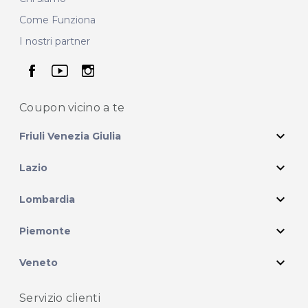
Come Funziona
I nostri partner
seguici su facebook
seguici su youtube
seguici su instagram
Coupon vicino
a te
expand_more
Friuli Venezia Giulia
expand_more
Lazio
expand_more
Lombardia
expand_more
Piemonte
expand_more
Veneto
Servizio clienti