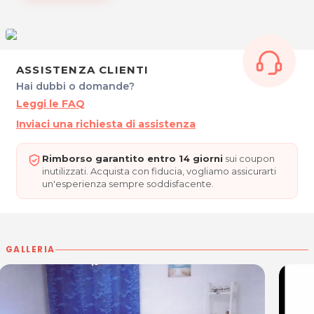
ROSA ESPOSITO - Operatrice del Benessere
Via Cotonificio 2
34077 Ronchi dei Legionari (GO)
Cell. 3318552863
P.IVA 01183260312
ASSISTENZA CLIENTI
Per ulteriori informazioni sull'offerta o sulle modalità di
Hai dubbi o domande?
acquisto scrivi a
posta@espevia.it
.
Leggi le FAQ
Inviaci una richiesta di assistenza
Rimborso garantito entro 14 giorni
sui coupon
inutilizzati. Acquista con fiducia, vogliamo assicurarti
un'esperienza sempre soddisfacente.
GALLERIA