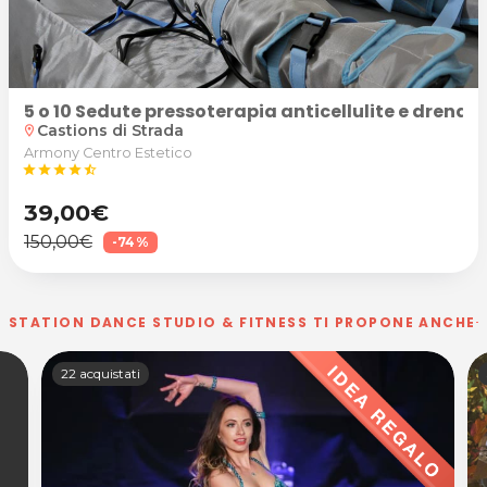
5 o 10 Sedute pressoterapia anticellulite e drena
Castions di Strada
location_on
Armony Centro Estetico
star
star
star
star
star_half
39,00€
150,00€
-74%
STATION DANCE STUDIO & FITNESS TI PROPONE ANCHE
22 acquistati