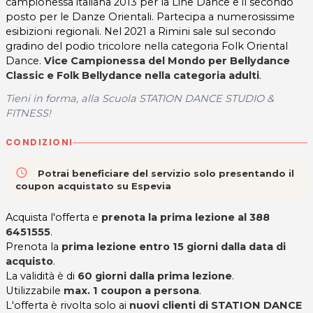
campionessa italiana 2013 per la Line Dance e il secondo
posto per le Danze Orientali. Partecipa a numerosissime
esibizioni regionali. Nel 2021 a Rimini sale sul secondo
gradino del podio tricolore nella categoria Folk Oriental
Dance.
Vice Campionessa del Mondo per Bellydance
Classic e Folk Bellydance nella categoria adulti
.
Tieni in forma, alla Scuola STATION DANCE STUDIO &
FITNESS!
CONDIZIONI
access_time
Potrai beneficiare del servizio solo presentando il
coupon acquistato su Espevia
Acquista l'offerta e
prenota la prima lezione al 388
6451555
.
Prenota la
prima lezione entro 15 giorni dalla data di
acquisto
.
La validità è di
60 giorni dalla prima lezione
.
Utilizzabile
max. 1 coupon a persona
.
L'offerta è rivolta solo ai
nuovi clienti di STATION DANCE