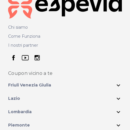
Chi siamo
Come Funziona
I nostri partner
seguici su facebook
seguici su youtube
seguici su instagram
Coupon vicino
a te
expand_more
Friuli Venezia Giulia
expand_more
Lazio
expand_more
Lombardia
expand_more
Piemonte