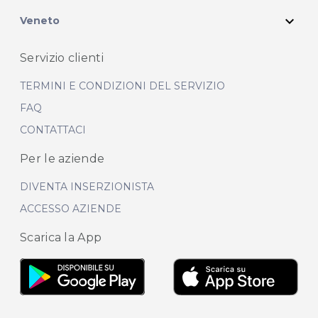
expand_more
Veneto
Servizio clienti
TERMINI E CONDIZIONI DEL SERVIZIO
FAQ
CONTATTACI
Per le aziende
DIVENTA INSERZIONISTA
ACCESSO AZIENDE
Scarica la App