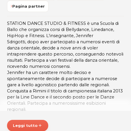
Pagina partner
STATION DANCE STUDIO & FITNESS è una Scuola di
Ballo che organizza corsi di Bellydance, Linedance,
HipHop e Fitness. L'insegnante, Jennifer
Sdrigotti, dopo aver partecipato a numerosi eventi di
danza orientale, decide a nove anni di voler
intraprendere questo percorso, conseguendo notevoli
risultati. Partecipa a vari festival della danza orientale,
ricevendo numerosi consensi.
Jennifer ha un carattere molto deciso e
spontaneamente decide di partecipare a numerose
gare a livello agonistico partendo dalle regionali.
Conquista a Rimini il titolo di campionessa italiana 2013
per la Line Dance e il secondo posto per le Danze
Orientali. Partecipa a numerosissime esibizioni
regionali.
Nel 2021 a Rimini sale sul secondo gradino del podio
tricolore nella categoria Folk Oriental Dance.
Vice
Leggi tutto
add
Campionessa del Mondo per Bellydance Classic e