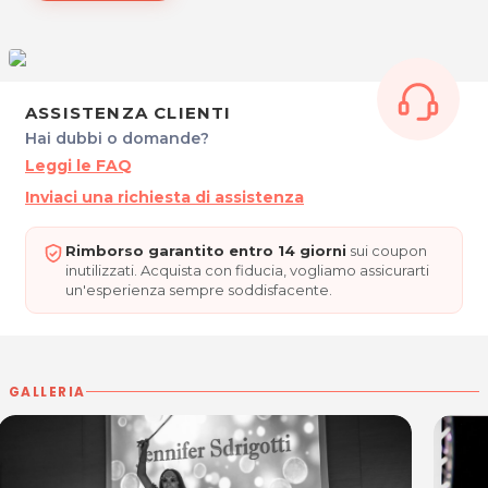
Folk Bellydance nella categoria adulti
.
* Prezzi di listino verificati in data 15/07/2022
STATION DANCE STUDIO & FITNESS
Via Lancieri D'Aosta, 4
ASSISTENZA CLIENTI
33050 Porpetto - Fraz. Corgnolo (UD)
Hai dubbi o domande?
Tel. 388 6451555
Leggi le FAQ
P.IVA 03051260309
Inviaci una richiesta di assistenza
Per ulteriori informazioni sull'offerta o sulle modalità di
acquisto scrivi a
posta@espevia.it
.
Rimborso garantito entro 14 giorni
sui coupon
inutilizzati. Acquista con fiducia, vogliamo assicurarti
un'esperienza sempre soddisfacente.
GALLERIA