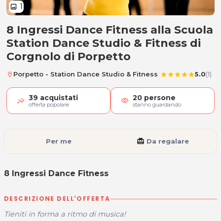
1
image
8 Ingressi Dance Fitness alla Scuola
8 Ingressi Dance Fitness
Station Dance Studio & Fitness di
Corgnolo di Porpetto
|
Porpetto - Station Dance Studio & Fitness
5.0
(1)
location_on
star
star
star
star
star
39
acquistati
20
persone
visibility
offerta popolare
stanno guardando
Per me
card_giftcard
Da regalare
8 Ingressi Dance Fitness
DESCRIZIONE DELL'OFFERTA
Tieniti in forma a ritmo di musica!