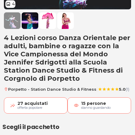
4
image
4 Lezioni Danza Orientale
4 Lezioni corso Danza Orientale per
adulti, bambine o ragazze con la
Vice Campionessa del Mondo
Jennifer Sdrigotti alla Scuola
Station Dance Studio & Fitness di
Corgnolo di Porpetto
|
Porpetto - Station Dance Studio & Fitness
5.0
(1)
location_on
star
star
star
star
star
27
acquistati
15
persone
visibility
offerta popolare
stanno guardando
Scegli il pacchetto