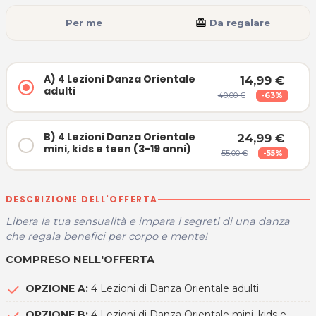
Per me
card_giftcard
Da regalare
A) 4 Lezioni Danza Orientale
14,99 €
adulti
40,00 €
-63%
B) 4 Lezioni Danza Orientale
24,99 €
mini, kids e teen (3-19 anni)
55,00 €
-55%
DESCRIZIONE DELL'OFFERTA
Libera la tua sensualità e impara i segreti di una danza
che regala benefici per corpo e mente!
COMPRESO NELL'OFFERTA
OPZIONE A:
4 Lezioni di Danza Orientale adulti
OPZIONE B:
4 Lezioni di Danza Orientale mini, kids e