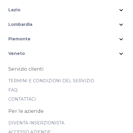
expand_more
Lazio
expand_more
Lombardia
expand_more
Piemonte
expand_more
Veneto
Servizio clienti
TERMINI E CONDIZIONI DEL SERVIZIO
FAQ
CONTATTACI
Per le aziende
DIVENTA INSERZIONISTA
ACCESSO AZIENDE