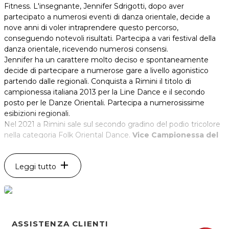
Fitness. L'insegnante, Jennifer Sdrigotti, dopo aver
partecipato a numerosi eventi di danza orientale, decide a
nove anni di voler intraprendere questo percorso,
conseguendo notevoli risultati. Partecipa a vari festival della
danza orientale, ricevendo numerosi consensi.
Jennifer ha un carattere molto deciso e spontaneamente
decide di partecipare a numerose gare a livello agonistico
partendo dalle regionali. Conquista a Rimini il titolo di
campionessa italiana 2013 per la Line Dance e il secondo
posto per le Danze Orientali. Partecipa a numerosissime
esibizioni regionali.
Nel 2021 a Rimini sale sul secondo gradino del podio tricolore
nella categoria Folk Oriental Dance.
Vice Campionessa del
Mondo per Bellydance Classic e Folk Bellydance nella
categoria adulti
.
add
Leggi tutto
* Prezzi di listino verificati in data 15/07/2022
STATION DANCE STUDIO & FITNESS
Via Lancieri D'Aosta, 4
33050 Porpetto - Fraz. Corgnolo (UD)
Tel. 388 6451555
ASSISTENZA CLIENTI