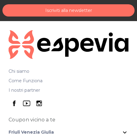
Iscriviti alla newsletter
Chi siamo
Come Funziona
I nostri partner
seguici su facebook
seguici su youtube
seguici su instagram
Coupon vicino
a te
expand_more
Friuli Venezia Giulia