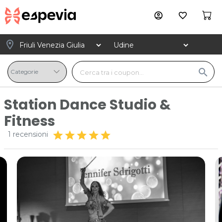
account_circle
favorite_border
location_on
search
Station Dance Studio &
Fitness
star
star
star
star
star
1 recensioni