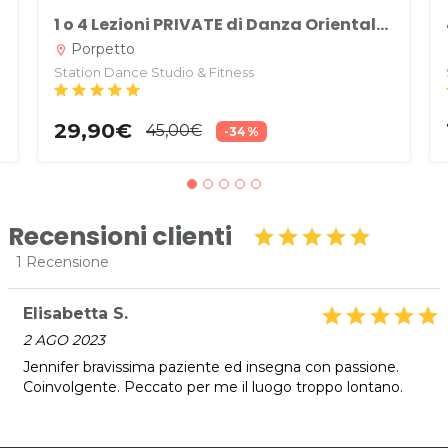
1 o 4 Lezioni PRIVATE di Danza Orientale o American Line Dance per adulti, bambine o ragazze alla Scuola Station Dance Studio & Fitness di Corgnolo di Porpetto
Porpetto
location_on
l
Station Dance Studio & Fitness
star
star
star
star
star
29,90€
45,00€
-34%
Recensioni clienti
star
star
star
star
star
1 Recensione
Elisabetta S.
star
star
star
star
star
2 AGO 2023
Jennifer bravissima paziente ed insegna con passione.
Coinvolgente. Peccato per me il luogo troppo lontano.