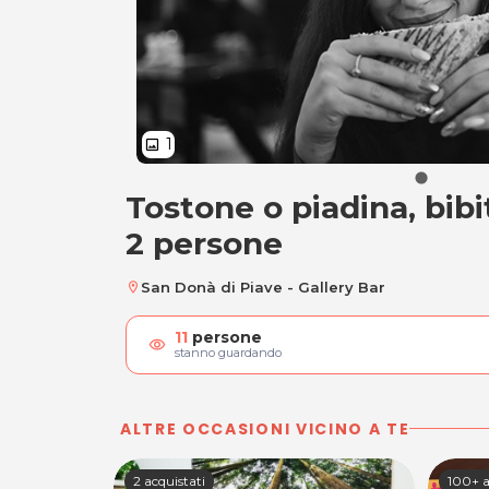
1
image
Tostone o piadina, bibi
Tostone o piadina, 
2 persone
San Donà di Piave - Gallery Bar
location_on
11
persone
visibility
stanno guardando
ALTRE OCCASIONI VICINO A TE
2 acquistati
100+ a