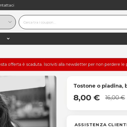
ntattaci
esta offerta è scaduta.
Iscriviti alla newsletter
per non perdere le 
Tostone o piadina, 
8,00 €
16,00 €
ASSISTENZA CLIENT