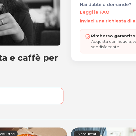
Hai dubbi o domande?
Leggi le FAQ
Inviaci una richiesta di 
Rimborso garantito 
Acquista con fiducia, 
soddisfacente.
ta e caffè per
bibita e caffè per 2 perso
cquistati
16 acquistati