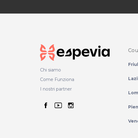
Cou
Friu
Chi siamo
Laz
Come Funziona
I nostri partner
Lom
seguici su facebook
seguici su youtube
seguici su instag
Pie
Ven