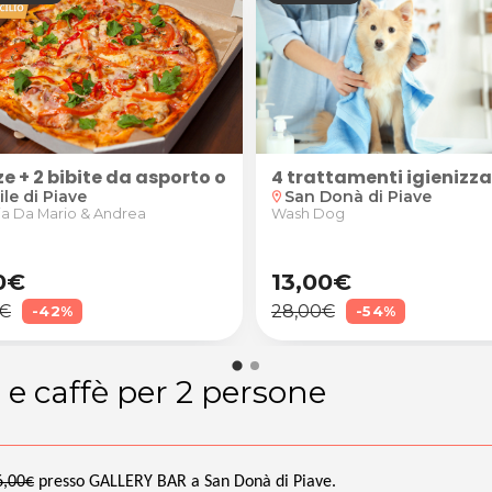
ze + 2 bibite da asporto o a domicilio
4 trattamenti igienizza
le di Piave
San Donà di Piave
location_on
ia Da Mario & Andrea
Wash Dog
0€
13,00€
0€
28,00€
-42%
-54%
 e caffè per 2 persone
6,00€
presso GALLERY BAR a San Donà di Piave.