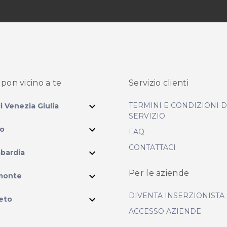
pon vicino
a te
Servizio clienti
expand_more
TERMINI E CONDIZIONI 
li Venezia Giulia
SERVIZIO
expand_more
io
FAQ
CONTATTACI
expand_more
bardia
ram
Per le aziende
expand_more
monte
DIVENTA INSERZIONISTA
expand_more
eto
ACCESSO AZIENDE