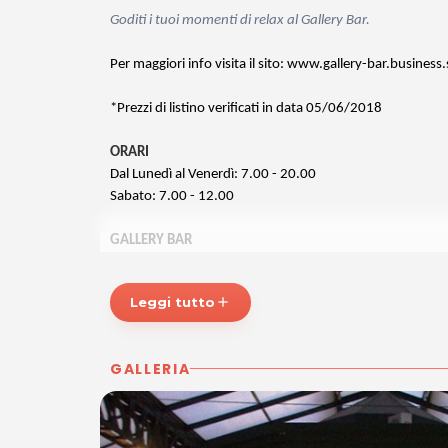
Goditi i tuoi momenti di relax al Gallery Bar.
Per maggiori info visita il sito: www.gallery-bar.business.
*Prezzi di listino verificati in data 05/06/2018
ORARI
Dal Lunedì al Venerdì: 7.00 - 20.00
Sabato: 7.00 - 12.00
GALLERY BAR
Via Giorgio La Pira, 11
30027 e San Donà di Piave
Leggi tutto
add
Tel. 3395230733
P.IVA 04396060271
GALLERIA
Per ulteriori informazioni sull'offerta o sulle modalit‡ di 