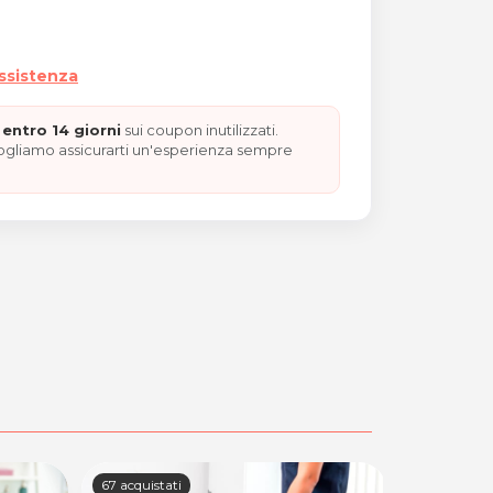
assistenza
entro 14 giorni
sui coupon inutilizzati.
vogliamo assicurarti un'esperienza sempre
ne
67 acquistati
36 acquista