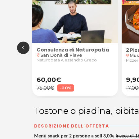
Consulenza di Naturopatia
presso Glamour Beauty & SPA a Noventa di Piave
 collo, spalle, schiena o gambe
2 Piz
San Donà di Piave
Musi
location_on
location_on
Naturopata Alessandro Greco
ibin
Pizzer
60,00€
9,9
75,00€
17,0
-20%
Tostone o piadina, bibita
DESCRIZIONE DELL'OFFERTA
Menù snack per 2 persone a soli 8,00€
invece di 1