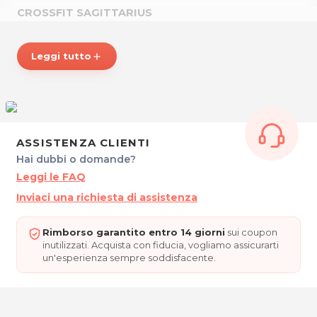
CROSSFIT SAGITTARIUS
Via M. Zulian, 11
30023 Concordia Sagittaria (VE)
Leggi tutto
add
Tel. 340 9291806
P.IVA 92037910277
Per ulteriori informazioni sull'offerta o sulle modalità di
acquisto scrivi a
posta@espevia.it
.
ASSISTENZA CLIENTI
Hai dubbi o domande?
Leggi le FAQ
Inviaci una richiesta di assistenza
Rimborso garantito entro 14 giorni
sui coupon
inutilizzati. Acquista con fiducia, vogliamo assicurarti
un'esperienza sempre soddisfacente.