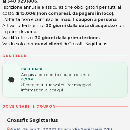
al
340 9291806.
Iscrizione annuale e assicurazione obbligatori per tutti al
costo di
15,00€ (non compresi, da pagarsi in loco).
L'offerta non è cumulabile,
max. 1 coupon a persona
.
Attiva l'offerta entro
30 giorni dalla data di acquisto
con
la prima lezione.
Validità utilizzo:
30 giorni dalla prima lezione.
Valido solo per
nuovi clienti
di Crossfit Sagittarius.
CASHBACK
CASHBACK
Acquistando questo coupon otterrai
0,70 €
di credito sul tuo wallet. Per maggiori
informazioni
clicca qui
DOVE USARE IL COUPON
Crossfit Sagittarius
Via M. Zulian 11, 30023 Concordia Sagittaria (VE)