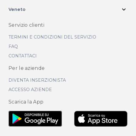
expand_more
Veneto
Servizio clienti
TERMINI E CONDIZIONI DEL SERVIZIO
FAQ
CONTATTACI
Per le aziende
DIVENTA INSERZIONISTA
ACCESSO AZIENDE
Scarica la App