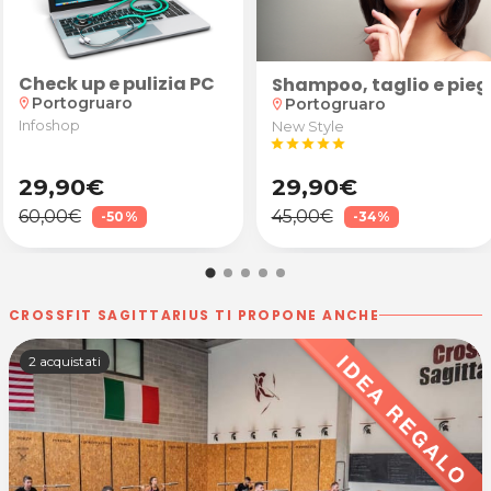
Check up e pulizia PC
oda
Shampoo, taglio e pie
Portogruaro
Portogruaro
location_on
location_on
Infoshop
New Style
star
star
star
star
star
29,90€
29,90€
60,00€
45,00€
-50%
-34%
CROSSFIT SAGITTARIUS TI PROPONE ANCHE
2 acquistati