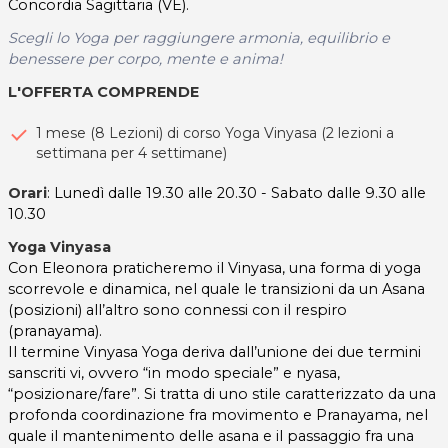
Concordia Sagittaria (VE).
Scegli lo Yoga per raggiungere armonia, equilibrio e
benessere per corpo, mente e anima!
L'OFFERTA COMPRENDE
1 mese (8 Lezioni) di corso Yoga Vinyasa (2 lezioni a
settimana per 4 settimane)
Orari
: Lunedì dalle 19.30 alle 20.30 - Sabato dalle 9.30 alle
10.30
Yoga Vinyasa
Con Eleonora praticheremo il Vinyasa, una forma di yoga
scorrevole e dinamica, nel quale le transizioni da un Asana
(posizioni) all’altro sono connessi con il respiro
(pranayama).
Il termine Vinyasa Yoga deriva dall’unione dei due termini
sanscriti vi, ovvero “in modo speciale” e nyasa,
“posizionare/fare”. Si tratta di uno stile caratterizzato da una
profonda coordinazione fra movimento e Pranayama, nel
quale il mantenimento delle asana e il passaggio fra una