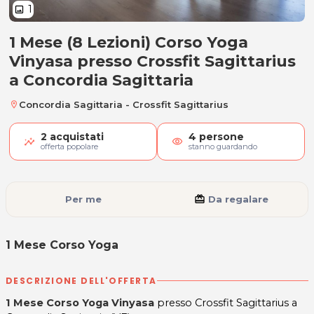
1
image
1 Mese (8 Lezioni) Corso Yoga
1 Mese Corso Yoga
Vinyasa presso Crossfit Sagittarius
a Concordia Sagittaria
Concordia Sagittaria - Crossfit Sagittarius
location_on
2
acquistati
4
persone
visibility
offerta popolare
stanno guardando
Per me
card_giftcard
Da regalare
1 Mese Corso Yoga
DESCRIZIONE DELL'OFFERTA
1 Mese Corso Yoga Vinyasa
presso Crossfit Sagittarius a