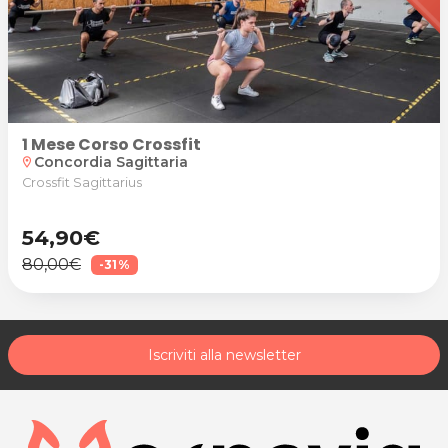
1 Mese Corso Crossfit
Concordia Sagittaria
location_on
Crossfit Sagittarius
54,90€
80,00€
-31%
Iscriviti alla newsletter