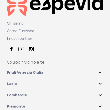
Chi siamo
Come Funziona
I nostri partner
seguici su facebook
seguici su youtube
seguici su instagram
Coupon vicino
a te
expand_more
Friuli Venezia Giulia
expand_more
Lazio
expand_more
Lombardia
expand_more
Piemonte