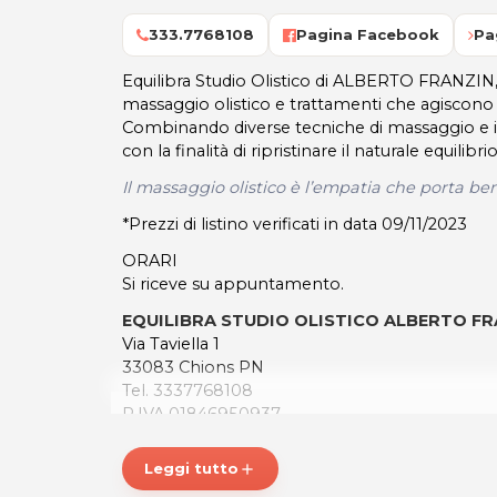
333.7768108
Pagina Facebook
Pa
Equilibra Studio Olistico di ALBERTO FRANZIN,
massaggio olistico e trattamenti che agiscono s
Combinando diverse tecniche di massaggio e i
con la finalità di ripristinare il naturale equilibr
Il massaggio olistico è l’empatia che porta be
*Prezzi di listino verificati in data 09/11/2023
ORARI
Si riceve su appuntamento.
EQUILIBRA STUDIO OLISTICO ALBERTO F
Via Taviella 1
33083 Chions PN
Tel. 3337768108
P.IVA 01846950937
Per ulteriori informazioni sull'offerta o sulle mo
Leggi tutto
add
a
posta@espevia.it
.