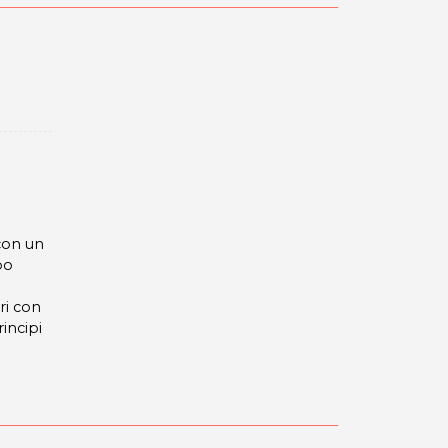
 con un
po
ri con
incipi