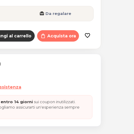
card_giftcard
Da regalare
favorite_border
ngi al carrello
shopping_bag
Acquista ora
I
assistenza
entro 14 giorni
sui coupon inutilizzati.
vogliamo assicurarti un'esperienza sempre