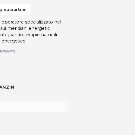
gina partner
 operatore specializzato nel
ui meridiani energetici.
ntegrando terapie naturali
io energetico.
nessere.
RANZIN
dalità di acquisto scrivi