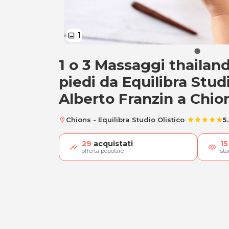
1
image
1 o 3 Massaggi thailan
A) 1 Massaggio th
piedi da Equilibra Studi
Alberto Franzin a Chio
|
Chions - Equilibra Studio Olistico
5
location_on
star
star
star
star
star
29
acquistati
15
visibility
offerta popolare
st