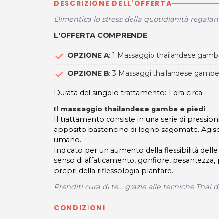
DESCRIZIONE DELL'OFFERTA
Dimentica lo stress della quotidianità regala
L'OFFERTA COMPRENDE
OPZIONE A
: 1 Massaggio thailandese gambe
OPZIONE B
: 3 Massaggi thailandese gambe 
Durata del singolo trattamento: 1 ora circa
Il massaggio thailandese gambe e piedi
Il trattamento consiste in una serie di pression
apposito bastoncino di legno sagomato. Agisce s
umano.
Indicato per un aumento della flessibilità dell
senso di affaticamento, gonfiore, pesantezza, 
propri della riflessologia plantare.
Prenditi cura di te... grazie alle tecniche Thai d
CONDIZIONI