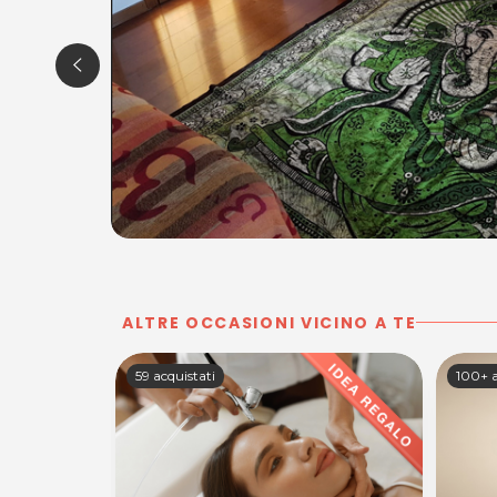
ALTRE OCCASIONI VICINO A TE
100+ acquistati
100+ a