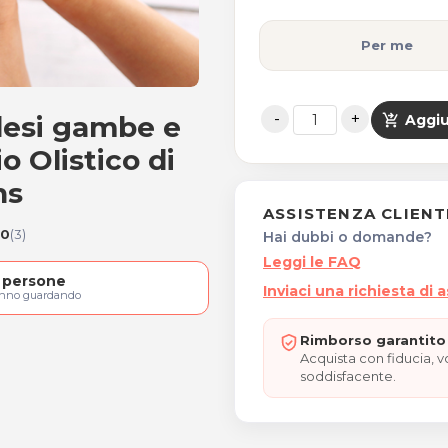
Per me
desi gambe e
shopping_cart_checkout
Aggiu
ailandese gambe e piedi
o Olistico di
ns
ASSISTENZA CLIENT
.0
(3)
Hai dubbi o domande?
Leggi le FAQ
persone
Inviaci una richiesta di 
anno guardando
Rimborso garantito 
Acquista con fiducia, 
soddisfacente.