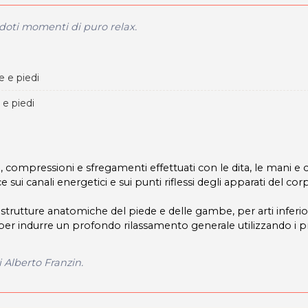
ndoti momenti di puro relax.
 e piedi
e piedi
i, compressioni e sfregamenti effettuati con le dita, le mani e
ui canali energetici e sui punti riflessi degli apparati del cor
e strutture anatomiche del piede e delle gambe, per arti inferio
per indurre un profondo rilassamento generale utilizzando i pr
i Alberto Franzin.