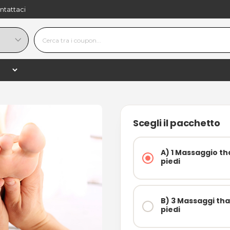
ntattaci
24,90 €
−
+
shopping_
40,00 €
−38%
i
Scegli il pacchetto
A) 1 Massaggio t
piedi
B) 3 Massaggi th
piedi