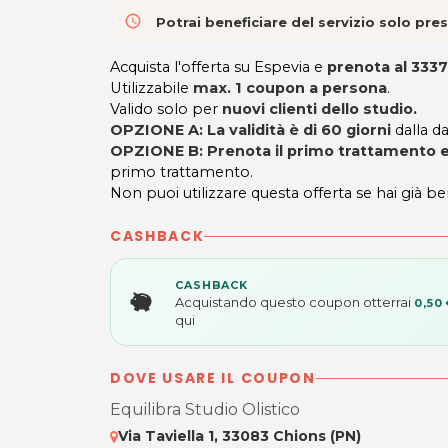
access_time
Potrai beneficiare del servizio solo pr
Acquista l'offerta su Espevia e
prenota al 333
Utilizzabile
max. 1 coupon a persona
.
Valido solo per
nuovi clienti dello studio.
OPZIONE A:
La validità è di 60 giorni
dalla da
OPZIONE B:
Prenota il primo trattamento e
primo trattamento.
Non puoi utilizzare questa offerta se hai già be
CASHBACK
CASHBACK
Acquistando questo coupon otterrai
0,50
qui
DOVE USARE IL COUPON
Equilibra Studio Olistico
Via Taviella 1, 33083 Chions (PN)