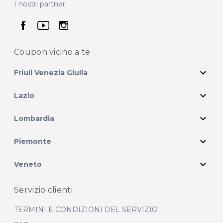
I nostri partner
seguici su facebook
seguici su youtube
seguici su instagram
Coupon vicino
a te
expand_more
Friuli Venezia Giulia
expand_more
Lazio
expand_more
Lombardia
expand_more
Piemonte
expand_more
Veneto
Servizio clienti
TERMINI E CONDIZIONI DEL SERVIZIO