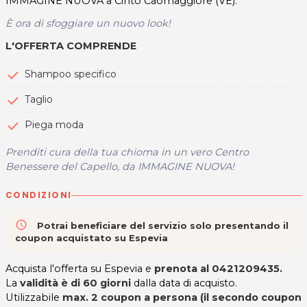
IMMAGINE NUOVA a Cinto Caomaggiore (VE).
È ora di sfoggiare un nuovo look!
L'OFFERTA COMPRENDE
Shampoo specifico
Taglio
Piega moda
Prenditi cura della tua chioma in un vero Centro
Benessere del Capello, da IMMAGINE NUOVA!
CONDIZIONI
access_time
Potrai beneficiare del servizio solo presentando il
coupon acquistato su Espevia
Acquista l'offerta su Espevia e
prenota al 0421209435.
La
validità è di 60 giorni
dalla data di acquisto.
Utilizzabile
max. 2 coupon a persona (il secondo coupon