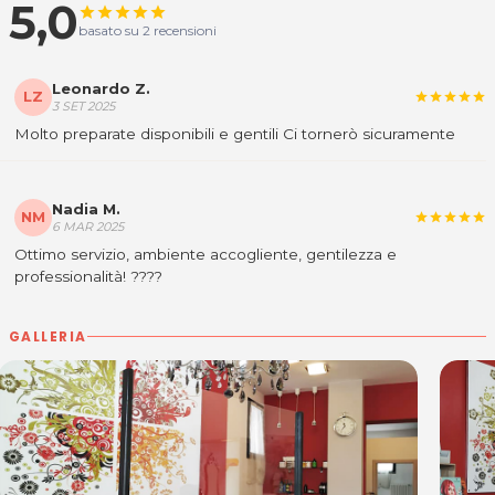
5,0
star
star
star
star
star
acquisto scrivi a
posta@espevia.it
.
basato su 2 recensioni
Leonardo Z.
LZ
star
star
star
star
star
3 SET 2025
Molto preparate disponibili e gentili Ci tornerò sicuramente
Nadia M.
NM
star
star
star
star
star
6 MAR 2025
Ottimo servizio, ambiente accogliente, gentilezza e
professionalità! ????
GALLERIA