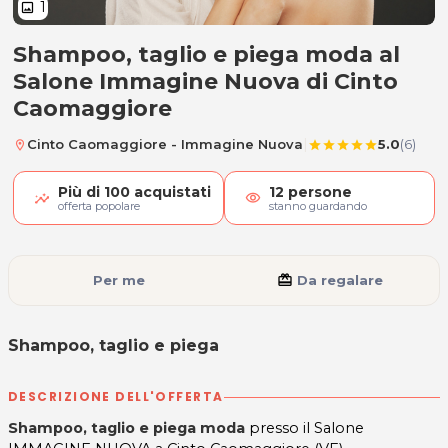
1
image
Shampoo, taglio e piega moda al
Shampoo, taglio e piega
Salone Immagine Nuova di Cinto
Caomaggiore
|
Cinto Caomaggiore - Immagine Nuova
5.0
(6)
location_on
star
star
star
star
star
Più di
100
acquistati
12
persone
visibility
offerta popolare
stanno guardando
Per me
card_giftcard
Da regalare
Shampoo, taglio e piega
DESCRIZIONE DELL'OFFERTA
Shampoo, taglio e piega moda
presso il Salone