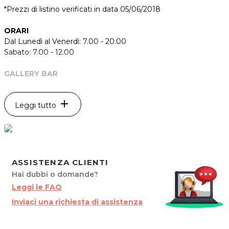
*Prezzi di listino verificati in data 05/06/2018
ORARI
Dal Lunedì al Venerdì: 7.00 - 20.00
Sabato: 7.00 - 12.00
GALLERY BAR
Via Giorgio La Pira, 11
30027 e San Donà di Piave
add
Leggi tutto
Tel. 3395230733
P.IVA 04396060271
Per ulteriori informazioni sull'offerta o sulle modalit‡ di
acquisto scrivi a
posta@espevia.it
.
ASSISTENZA CLIENTI
Hai dubbi o domande?
Leggi le FAQ
Inviaci una richiesta di assistenza