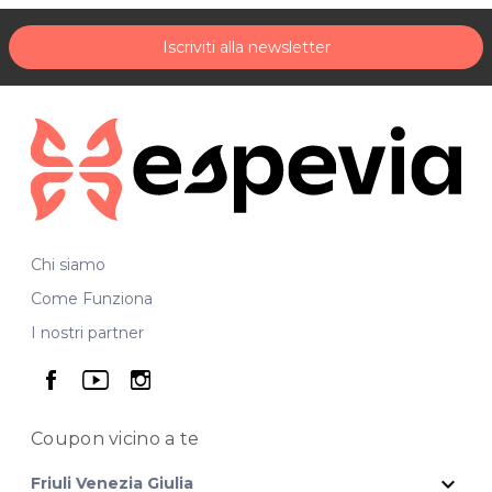
Iscriviti alla newsletter
Chi siamo
Come Funziona
I nostri partner
seguici su facebook
seguici su youtube
seguici su instagram
Coupon vicino
a te
expand_more
Friuli Venezia Giulia