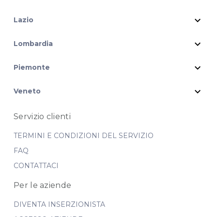
expand_more
Lazio
expand_more
Lombardia
expand_more
Piemonte
expand_more
Veneto
Servizio clienti
TERMINI E CONDIZIONI DEL SERVIZIO
FAQ
CONTATTACI
Per le aziende
DIVENTA INSERZIONISTA