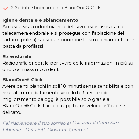
2 Sedute sbiancamento BlancOne® Click
Igiene dentale e sbiancamento
Accurata visita odontoiatrica del cavo orale, assistita da
telecamera endorale e si prosegue con l'ablazione del
tartaro (pulizia), si esegue poi infine lo smacchiamento con
pasta da profilassi.
Rx endorale
Radiografia endorale per avere delle informazioni in più su
uno o al massimo 3 denti.
BlancOne® Click
Avere denti bianchi in soli 10 minuti senza sensibilità e con
risultati immediatamente visibili da 3 a 5 toni di
miglioramento da oggi è possibile solo grazie a
BlancOne® Click. Facile da applicare, veloce, efficace e
delicato.
Poliambulatorio San
Fai risplendere il tuo sorriso al
Liberale - D.S. Dott. Giovanni Coradin!