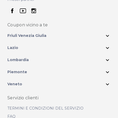
seguici su facebook
seguici su youtube
seguici su instagram
Coupon vicino
a te
expand_more
Friuli Venezia Giulia
expand_more
Lazio
expand_more
Lombardia
expand_more
Piemonte
expand_more
Veneto
Servizio clienti
TERMINI E CONDIZIONI DEL SERVIZIO
FAQ