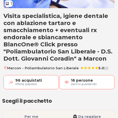
1
image
Visita specialistica, igiene dentale
A) Visita, igiene dentale e smac
con ablazione tartaro e
smacchiamento + eventuali rx
endorale e sbiancamento
BlancOne® Click presso
"Poliambulatorio San Liberale - D.S.
Dott. Giovanni Coradin" a Marcon
|
Marcon - Poliambulatorio San Liberale
5.0
(2)
location_on
star
star
star
star
star
96
acquistati
16
persone
visibility
offerta popolare
stanno guardando
Scegli il pacchetto
Per me
card_giftcard
Da regalare