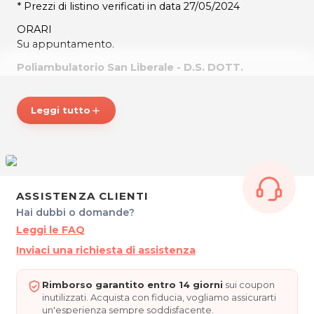
* Prezzi di listino verificati in data 27/05/2024
ORARI
Su appuntamento.
Poliambulatorio San Liberale - D.S. DOTT.
GIOVANNI CORADIN
Via Elsa Morante, 7/5
Leggi tutto
add
30020 Marcon (VE)
Tel. 348 4433482
P.IVA 02065130276
Per ulteriori informazioni sull'offerta o sulle modalità di
acquisto scrivi a
posta@espevia.it
.
ASSISTENZA CLIENTI
Hai dubbi o domande?
Leggi le FAQ
Inviaci una richiesta di assistenza
Rimborso garantito entro 14 giorni
sui coupon
inutilizzati. Acquista con fiducia, vogliamo assicurarti
un'esperienza sempre soddisfacente.