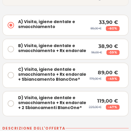
A) Visita, igiene dentale e
33,90 €
smacchiamento
85,00 €
-60%
B) Visita, igiene dentale e
38,90 €
smacchiamento + Rx endorale
96,00 €
-59%
C) Visita, igiene dentale e
89,00 €
smacchiamento + Rx endorale
+ Sbiancamento BlancOne®
175,00 €
-49%
D) Visita, igiene dentale e
119,00 €
smacchiamento + Rx endorale
+ 2 Sbiancamenti BlancOne®
225,00 €
-47%
DESCRIZIONE DELL'OFFERTA