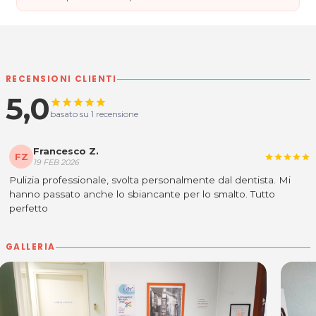
RECENSIONI CLIENTI
5,0
star
star
star
star
star
basato su 1 recensione
Francesco Z.
FZ
star
star
star
star
star
19 FEB 2026
Pulizia professionale, svolta personalmente dal dentista. Mi
hanno passato anche lo sbiancante per lo smalto. Tutto
perfetto
GALLERIA