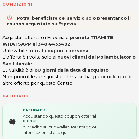
CONDIZIONI
access_time
Potrai beneficiare del servizio solo presentando il
coupon acquistato su Espevia
Acquista l'offerta su Espevia e
prenota TRAMITE
WHATSAPP al
348 4433482.
Utilizzabile
max. 1 coupon a persona
.
L'offerta è rivolta solo ai
nuovi clienti del
Poliambulatorio
San Liberale
.
La validità è di
60 giorni dalla data di acquisto
.
Non puoi utilizzare questa offerta se hai già beneficiato di
altre offerte per questo Centro.
CASHBACK
CASHBACK
Acquistando questo coupon otterrai
0,68 €
di credito sul tuo wallet. Per maggiori
informazioni
clicca qui