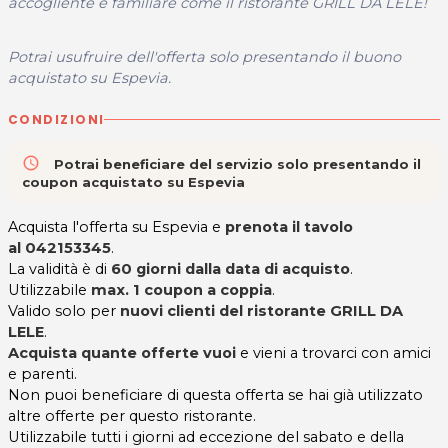
accogliente e familiare come il ristorante GRILL DA LELE!
Potrai usufruire dell'offerta solo presentando il buono
acquistato su Espevia.
CONDIZIONI
access_time
Potrai beneficiare del servizio solo presentando il
coupon acquistato su Espevia
Acquista l'offerta su Espevia e
prenota il tavolo
al 042153345
.
La validità è di
60 giorni dalla data di acquisto
.
Utilizzabile
max. 1 coupon a coppia
.
Valido solo per
nuovi clienti del ristorante GRILL DA
LELE
.
Acquista quante offerte vuoi
e vieni a trovarci con amici
e parenti.
Non puoi beneficiare di questa offerta se hai già utilizzato
altre offerte per questo ristorante.
Utilizzabile tutti i giorni ad eccezione del sabato e della