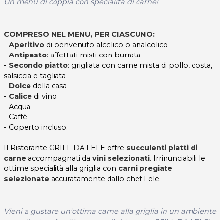
Un menu di coppia con specialità di carne!
COMPRESO NEL MENU, PER CIASCUNO:
-
Aperitivo
di benvenuto alcolico o analcolico
-
Antipasto
: affettati misti con burrata
-
Secondo piatto
: grigliata con carne mista di pollo, costa,
salsiccia e tagliata
-
Dolce
della casa
-
Calice
di vino
- Acqua
- Caffè
- Coperto incluso.
Il Ristorante GRILL DA LELE offre
succulenti piatti di
carne
accompagnati da
vini selezionati
. Irrinunciabili le
ottime specialità alla griglia con
carni pregiate
selezionate
accuratamente dallo chef Lele.
Vieni a gustare un'ottima carne alla griglia in un ambiente