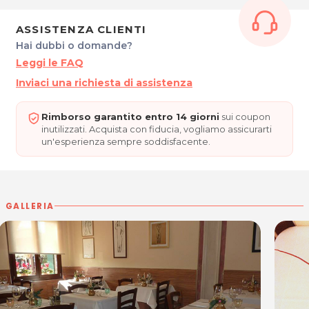
30024 Musile di Piave (VE)
Tel. 042153345
ASSISTENZA CLIENTI
P.IVA 02671400279
Hai dubbi o domande?
Leggi le FAQ
Per ulteriori informazioni sull'offerta o sulle modalità di acquisto
Inviaci una richiesta di assistenza
posta@espevia.it
scrivi a
.
Rimborso garantito entro 14 giorni
sui coupon
inutilizzati. Acquista con fiducia, vogliamo assicurarti
un'esperienza sempre soddisfacente.
GALLERIA