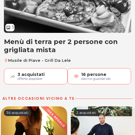
1
image
Menù di terra per 2 persone con
Menù di terra per 2 persone con g
grigliata mista
Musile di Piave - Grill Da Lele
location_on
3
acquistati
16
persone
visibility
offerta popolare
stanno guardando
ALTRE OCCASIONI VICINO A TE
36 acquistati
2 acquistati