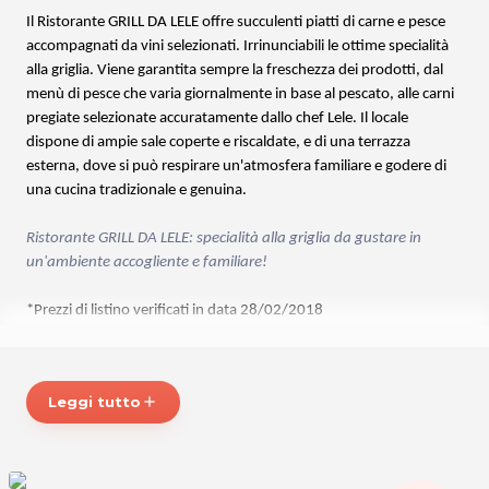
Il Ristorante GRILL DA LELE offre succulenti piatti di carne e pesce
accompagnati da vini selezionati. Irrinunciabili le ottime specialità
alla griglia. Viene garantita sempre la freschezza dei prodotti, dal
menù di pesce che varia giornalmente in base al pescato, alle carni
pregiate selezionate accuratamente dallo chef Lele. Il locale
dispone di ampie sale coperte e riscaldate, e di una terrazza
esterna, dove si può respirare un'atmosfera familiare e godere di
una cucina tradizionale e genuina.
Ristorante GRILL DA LELE: specialità alla griglia da gustare in
un'ambiente accogliente e familiare!
*Prezzi di listino verificati in data 28/02/2018
ORARI
Dal Martedì alla Domenica: 9.00 - 16.00 / 17.30 - 23.45
Leggi tutto
add
Lunedì: CHIUSO
GRILL DA LELE
Via Argine S. Marco Inferiore, 3-5