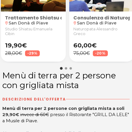
iave
e presso Glamour Beauty & SPA a Noventa di Piave
rto o a domicilio
Trattamento Shiatsu collo, spalle, schiena o gam
Consulenza di Naturop
San Donà di Piave
San Donà di Piave
location_on
location_on
Studio Shiatsu Emanuela
Naturopata Alessandro
Cibin
Greco
19,90€
60,00€
28,00€
75,00€
-29%
-20%
Menù di terra per 2 persone
con grigliata mista
DESCRIZIONE DELL'OFFERTA
Menù di terra per 2 persone con grigliata mista a soli
29,90€
invece di 60€
presso il Ristorante "GRILL DA LELE"
a Musile di Piave.