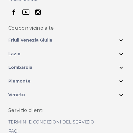
seguici su facebook
seguici su youtube
seguici su instagram
Coupon vicino
a te
expand_more
Friuli Venezia Giulia
expand_more
Lazio
expand_more
Lombardia
expand_more
Piemonte
expand_more
Veneto
Servizio clienti
TERMINI E CONDIZIONI DEL SERVIZIO
FAQ