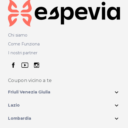
Chi siamo
Come Funziona
I nostri partner
seguici su facebook
seguici su youtube
seguici su instagram
Coupon vicino
a te
expand_more
Friuli Venezia Giulia
expand_more
Lazio
expand_more
Lombardia