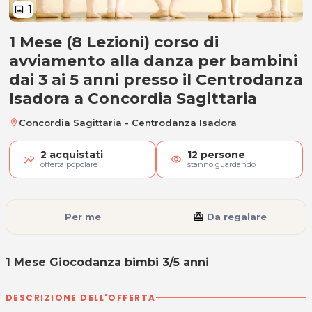
1
image
1 Mese (8 Lezioni) corso di
1 Mese Giocodanza bimbi 3/5 ann
avviamento alla danza per bambini
dai 3 ai 5 anni presso il Centrodanza
Isadora a Concordia Sagittaria
Concordia Sagittaria - Centrodanza Isadora
location_on
2
acquistati
12
persone
visibility
offerta popolare
stanno guardando
Per me
card_giftcard
Da regalare
1 Mese Giocodanza bimbi 3/5 anni
DESCRIZIONE DELL'OFFERTA