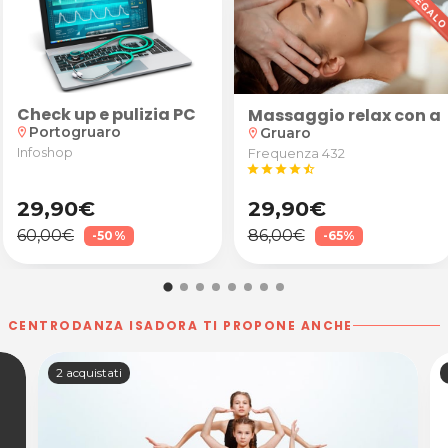
Check up e pulizia PC
iega
oda
Massaggio relax con a
Portogruaro
Gruaro
location_on
location_on
Infoshop
Frequenza 432
star
star
star
star
star_half
29,90€
29,90€
60,00€
86,00€
-50%
-65%
CENTRODANZA ISADORA TI PROPONE ANCHE
2 acquistati