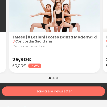
1 Mese (8 Lezioni) corso Danza Moderna kids (
Concordia Sagittaria
loca
location_on
Centrodanza Isadora
29,90€
50,00€
-40%
Iscriviti alla newsletter