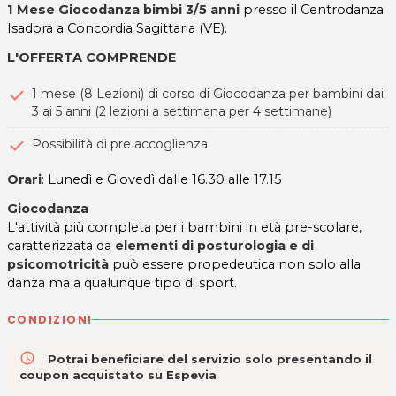
1 Mese Giocodanza bimbi 3/5 anni
presso il Centrodanza
Isadora a Concordia Sagittaria (VE).
L'OFFERTA COMPRENDE
1 mese (8 Lezioni) di corso di Giocodanza per bambini dai
3 ai 5 anni (2 lezioni a settimana per 4 settimane)
Possibilità di pre accoglienza
Orari
: Lunedì e Giovedì dalle 16.30 alle 17.15
Giocodanza
L'attività più completa per i bambini in età pre-scolare,
caratterizzata da
elementi di posturologia e di
psicomotricità
può essere propedeutica non solo alla
danza ma a qualunque tipo di sport.
CONDIZIONI
access_time
Potrai beneficiare del servizio solo presentando il
coupon acquistato su Espevia