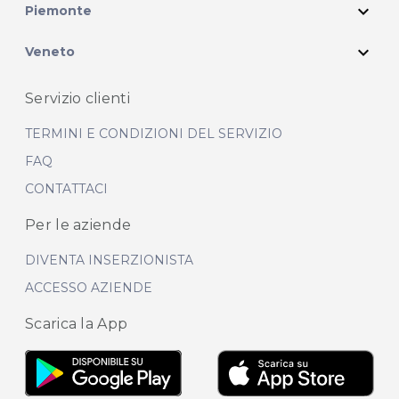
expand_more
Piemonte
expand_more
Veneto
Servizio clienti
TERMINI E CONDIZIONI DEL SERVIZIO
FAQ
CONTATTACI
Per le aziende
DIVENTA INSERZIONISTA
ACCESSO AZIENDE
Scarica la App