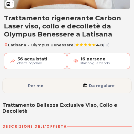
1
image
Trattamento rigenerante Carbon
Trattamento Bellezza Exclusive Vi
Laser viso, collo e decolletè da
Olympus Benessere a Latisana
|
Latisana - Olympus Benessere
4.8
(18)
location_on
star
star
star
star
star_half
36
acquistati
16
persone
visibility
offerta popolare
stanno guardando
Per me
card_giftcard
Da regalare
Trattamento Bellezza Exclusive Viso, Collo e
Decolletè
DESCRIZIONE DELL'OFFERTA