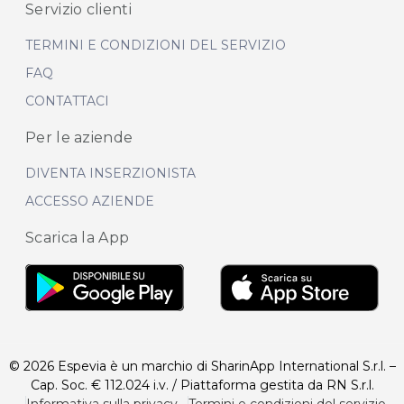
Servizio clienti
TERMINI E CONDIZIONI DEL SERVIZIO
FAQ
CONTATTACI
Per le aziende
DIVENTA INSERZIONISTA
ACCESSO AZIENDE
Scarica la App
© 2026 Espevia è un marchio di SharinApp International S.r.l. –
Cap. Soc. € 112.024 i.v. / Piattaforma gestita da RN S.r.l.
·
Informativa sulla privacy
·
Termini e condizioni del servizio