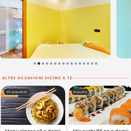
acquisto scrivi a
posta@espevia.it
ALTRE OCCASIONI VICINO A TE
45 acquistati
acquista