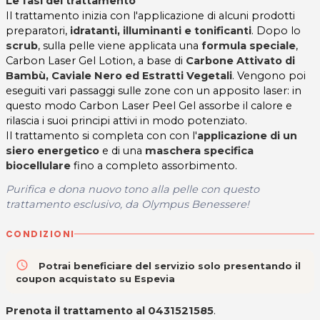
Le fasi del trattamento
Il trattamento inizia con l'applicazione di alcuni prodotti
preparatori,
idratanti, illuminanti e tonificanti
. Dopo lo
scrub
, sulla pelle viene applicata una
formula speciale
,
Carbon Laser Gel Lotion, a base di
Carbone Attivato di
Bambù, Caviale Nero ed Estratti Vegetali
. Vengono poi
eseguiti vari passaggi sulle zone con un apposito laser: in
questo modo Carbon Laser Peel Gel assorbe il calore e
rilascia i suoi principi attivi in modo potenziato.
Il trattamento si completa con con l'
applicazione di un
siero energetico
e di una
maschera specifica
biocellulare
fino a completo assorbimento.
Purifica e dona nuovo tono alla pelle con questo
trattamento esclusivo, da Olympus Benessere!
CONDIZIONI
access_time
Potrai beneficiare del servizio solo presentando il
coupon acquistato su Espevia
Prenota il trattamento al 0431521585
.