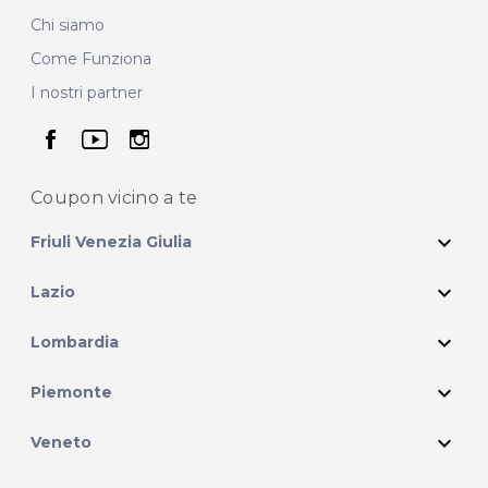
Chi siamo
Come Funziona
I nostri partner
seguici su facebook
seguici su youtube
seguici su instagram
Coupon vicino
a te
expand_more
Friuli Venezia Giulia
expand_more
Lazio
expand_more
Lombardia
expand_more
Piemonte
expand_more
Veneto