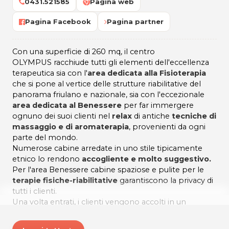
0431.521585
Pagina web
Pagina Facebook
Pagina partner
Con una superficie di 260 mq, il centro
OLYMPUS racchiude tutti gli elementi dell'eccellenza
terapeutica sia con l'
area dedicata alla Fisioterapia
che si pone al vertice delle strutture riabilitative del
panorama friulano e nazionale, sia con l'eccezionale
area dedicata al Benessere
per far immergere
ognuno dei suoi clienti nel
relax
di antiche
tecniche di
massaggio e di aromaterapia
, provenienti da ogni
parte del mondo.
Numerose cabine arredate in uno stile tipicamente
etnico lo rendono
accogliente e molto suggestivo.
Per l'area Benessere cabine spaziose e pulite per le
terapie fisiche-riabilitative
garantiscono la privacy di
tutti i clienti.
Una volta entrati, i clienti vengono accolti in un
ambiente curato dove si aprono le porte di un mondo
surreale intriso di colori, profumi e musiche.