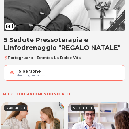
1
image
5 Sedute Pressoterapia e
5 Sedute Pressoterapia e Linfod
Linfodrenaggio "REGALO NATALE"
Portogruaro - Estetica La Dolce Vita
location_on
16
persone
visibility
stanno guardando
ALTRE OCCASIONI VICINO A TE
3 acquistati
3 acquistati