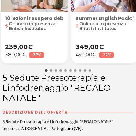
10 lezioni recupero debiti e aiuto nello studio
Summer English Pack: 10
Online o in presenza -
Online o in presenza -
location_on
location_on
British Institutes
British Institutes
239,00€
349,00€
380,00€
450,00€
-37%
-22%
5 Sedute Pressoterapia e
Linfodrenaggio "REGALO
NATALE"
DESCRIZIONE DELL'OFFERTA
5 Sedute Pressoterapia e Linfodrenaggio "REGALO NATALE"
presso la LA DOLCE VITA a Portogruaro (VE).