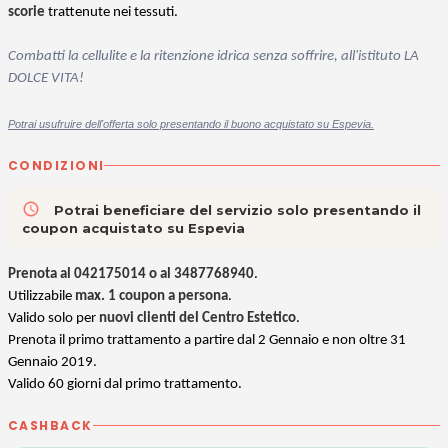
scorie
trattenute nei tessuti.
Combatti la cellulite e la ritenzione idrica senza soffrire, all'istituto LA
DOLCE VITA
!
Potrai usufruire dell'offerta solo presentando il buono acquistato su Espevia.
CONDIZIONI
access_time
Potrai beneficiare del servizio solo presentando il
coupon acquistato su Espevia
Prenota al 042175014 o al 3487768940
.
Utilizzabile
max. 1 coupon a persona
.
Valido solo per
nuovi clienti del Centro Estetico
.
Prenota il primo trattamento a partire dal 2 Gennaio e non oltre 31
Gennaio 2019.
Valido 60 giorni dal primo trattamento.
CASHBACK