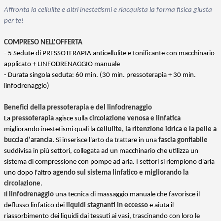
Affronta la cellulite e altri inestetismi e riacquista la forma fisica giusta
per te!
COMPRESO NELL'OFFERTA
- 5 Sedute di PRESSOTERAPIA
anticellulite e tonificante
con macchinario
applicato
+ LINFODRENAGGIO manuale
- Durata singola seduta: 60 min. (30 min. pressoterapia + 30 min.
linfodrenaggio)
Benefici della pressoterapia e del linfodrenaggio
La
pressoterapia
agisce sulla
circolazione venosa e linfatica
migliorando inestetismi quali la
cellulite, la ritenzione idrica e la pelle a
buccia d'arancia.
Si inserisce l'arto da trattare in una
fascia gonfiabile
suddivisa in più settori, collegata ad un macchinario che utilizza un
sistema di compressione con pompe ad aria. I settori si riempiono d'aria
uno dopo l'altro
agendo sul sistema linfatico e migliorando la
circolazione
.
Il
linfodrenaggio
una tecnica di massaggio manuale che favorisce il
deflusso linfatico dei
liquidi stagnanti in eccesso
e aiuta il
riassorbimento dei liquidi dai tessuti ai vasi, trascinando con loro le