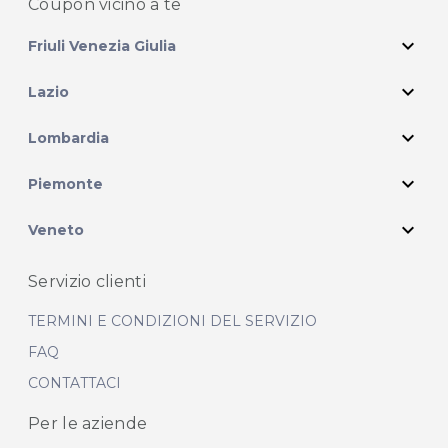
Coupon vicino
a te
expand_more
Friuli Venezia Giulia
expand_more
Lazio
expand_more
Lombardia
expand_more
Piemonte
expand_more
Veneto
Servizio clienti
TERMINI E CONDIZIONI DEL SERVIZIO
FAQ
CONTATTACI
Per le aziende