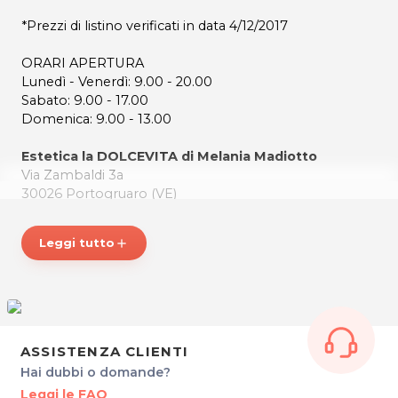
*Prezzi di listino verificati in data 4/12/2017
ORARI APERTURA
Lunedì - Venerdì: 9.00 - 20.00
Sabato: 9.00 - 17.00
Domenica: 9.00 - 13.00
Estetica la DOLCEVITA di Melania Madiotto
Via Zambaldi 3a
30026 Portogruaro (VE)
Tel. 0421 75014
Cel. 348 7768940
Leggi tutto
add
P.IVA 04176300277
Per ulteriori informazioni sull'offerta o sulle modalità di
acquisto scrivi a
posta@espevia.it
.
ASSISTENZA CLIENTI
Hai dubbi o domande?
Leggi le FAQ