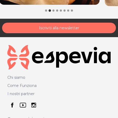
Iscriviti alla newsletter
Chi siamo
Come Funziona
I nostri partner
seguici su facebook
seguici su youtube
seguici su instagram