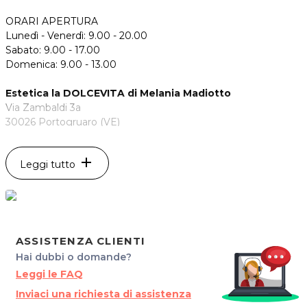
ORARI APERTURA
Lunedì - Venerdì: 9.00 - 20.00
Sabato: 9.00 - 17.00
Domenica: 9.00 - 13.00
Estetica la DOLCEVITA di Melania Madiotto
Via Zambaldi 3a
30026 Portogruaro (VE)
Tel. 0421 75014
Cel. 348 7768940
add
Leggi tutto
P.IVA 04176300277
Per ulteriori informazioni sull'offerta o sulle modalità di
acquisto scrivi a
posta@espevia.it
.
ASSISTENZA CLIENTI
Hai dubbi o domande?
Leggi le FAQ
Inviaci una richiesta di assistenza