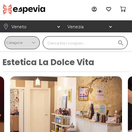
account_circle
favorite_border
location_on
search
Estetica La Dolce Vita