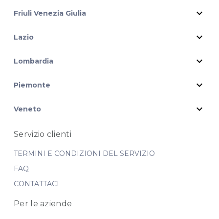
expand_more
Friuli Venezia Giulia
expand_more
Lazio
expand_more
Lombardia
expand_more
Piemonte
expand_more
Veneto
Servizio clienti
TERMINI E CONDIZIONI DEL SERVIZIO
FAQ
CONTATTACI
Per le aziende