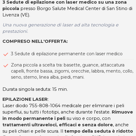
3 Sedute di epilazione con laser medico su una zona
piccola
presso Borgo Salute Medical Center di San Stino di
Livenza (VE).
Una nuova generazione di laser ad alta tecnologia e
prestazioni.
COMPRESO NELL'OFFERTA
:
3 Sedute
di epilazione permanente con laser medico
Zona piccola a scelta tra: basette, guance, attaccatura
capelli, fronte bassa, zigomi, orecchie, labbra, mento, collo,
seno, sterno, linea alba, piedi, mani.
Durata singola seduta: 15 min.
EPILAZIONE LASER
:
Laser diodo 755-808-1064 medicale per eliminare i peli
superflui, su tutti i fototipi, anche durante l'estate.
Rimuove
in modo permanente i peli
su viso e corpo, con
trattamenti ultraveloci, efficaci e senza dolore
, anche
su peli chiari e pelle scura. Il
tempo della seduta è ridotto