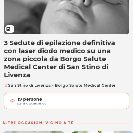
1
image
3 Sedute di epilazione definitiva
3 Sedute epilazione laser diodo de
con laser diodo medico su una
zona piccola da Borgo Salute
Medical Center di San Stino di
Livenza
San Stino di Livenza - Borgo Salute Medical Center
location_on
19
persone
visibility
stanno guardando
ALTRE OCCASIONI VICINO A TE