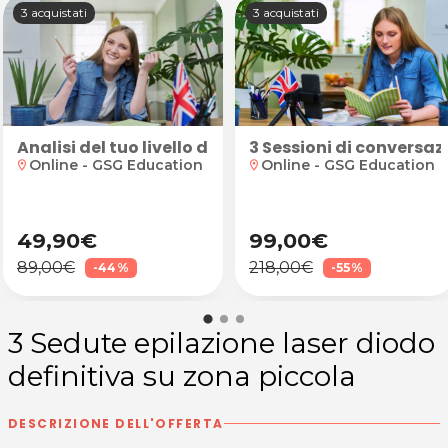
3 acquistati
3 acquistati
 e piega moda
Analisi del tuo livello di inglese online
3 Sessioni di conversazi
Online - GSG Education
Online - GSG Education
location_on
location_on
49,90€
99,00€
89,00€
218,00€
-44%
-55%
3 Sedute epilazione laser diodo
definitiva su zona piccola
DESCRIZIONE DELL'OFFERTA