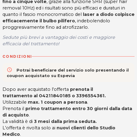
fino a cinque volte
, grazie alla funzione SHR (super hair
removal 10Hz) ed i risultati sono più efficaci e duraturi in
quanto il fascio monocromatico del
laser a diodo colpisce
efficacemente il bulbo pilifero
, indebolendolo
proggresivamente fino ad atrofizzarlo.
Sedute più brevi a vantaggio dei costi e maggiore
efficacia del trattamento!
CONDIZIONI
access_time
Potrai beneficiare del servizio solo presentando il
coupon acquistato su Espevia
Dopo aver acquistato l'offerta
prenota il
trattamento
al 04211840185 o 3396554361
.
Utilizzabile
max. 1 coupon a persona
.
Prenota il
primo trattamento entro 30 giorni dalla data
di acquisto
.
La validità è di
3 mesi dalla prima seduta.
L'offerta è rivolta solo ai
nuovi clienti dello Studio
Medico
.