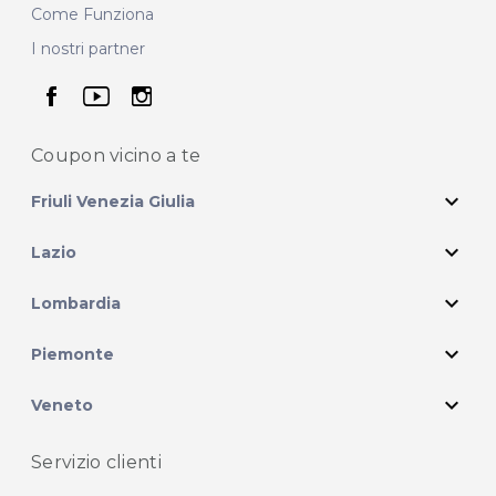
Come Funziona
I nostri partner
seguici su facebook
seguici su youtube
seguici su instagram
Coupon vicino
a te
expand_more
Friuli Venezia Giulia
expand_more
Lazio
expand_more
Lombardia
expand_more
Piemonte
expand_more
Veneto
Servizio clienti