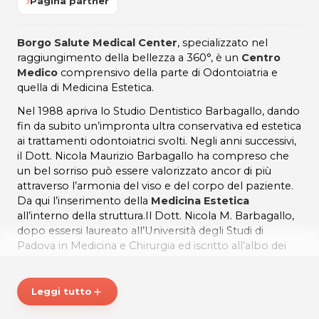
Pagina partner
Borgo Salute Medical Center
, specializzato nel
raggiungimento della bellezza a 360°, è un
Centro
Medico
comprensivo della parte di Odontoiatria e
quella di Medicina Estetica.
Nel 1988 apriva lo Studio Dentistico Barbagallo, dando
fin da subito un’impronta ultra conservativa ed estetica
ai trattamenti odontoiatrici svolti. Negli anni successivi,
il Dott. Nicola Maurizio Barbagallo ha compreso che
un bel sorriso può essere valorizzato ancor di più
attraverso l’armonia del viso e del corpo del paziente.
Da qui l’inserimento della
Medicina Estetica
all’interno della struttura.Il Dott. Nicola M. Barbagallo,
dopo essersi laureato all’Università degli Studi di
Padova in Medicina e Chirurgia ed iscritto all’albo dei
Medici Chirurghi e all’albo degli Odontoiatri di Venezia,
intraprende la libera professione come dentista a S.
Stino di Livenza (VE). Da oltre un decennio inizia il
Leggi tutto
add
proprio perfezionamento come Medico Estetico,