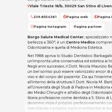
Viale Trieste 18/b, 30029 San Stino di Liven
339.6554361
Pagina web
Pagina
Pagina Instagram
Pagina partner
Borgo Salute Medical Center
, specializzato
bellezza a 360°, è un
Centro Medico
comprens
Odontoiatria e quella di Medicina Estetica.
Nel 1988 apriva lo Studio Dentistico Barbagall
un’impronta ultra conservativa ed estetica ai tr
Negli anni successivi, il Dott. Nicola Maurizi
un bel sorriso può essere valorizzato ancor di 
viso e del corpo del paziente. Da qui l’inserim
all’interno della struttura.Il Dott. Nicola M. Ba
all’Università degli Studi di Padova in Medicina e
dei Medici Chirurghi e all’albo degli Odontoiatri
libera professione come dentista a S. Stino di 
decennio inizia il proprio perfezionamento c
esercitando il proprio ruolo in entrambe le br