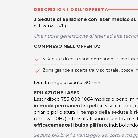
DESCRIZIONE DELL'OFFERTA
3 Sedute di epilazione con laser medico s
di Livenza (VE).
Una nuova generazione di laser ad alta tecnolo
COMPRESO NELL'OFFERTA
:
3 Sedute
di epilazione permanente con lase
Zona grande a scelta tra: viso totale, cosce
Durata singola seduta: 30 min.
EPILAZIONE LASER
:
Laser diodo 755-808-1064 medicale per eliminare 
in modo permanente i peli
su viso e corpo, 
chiari e pelle scura. Il
tempo della seduta è ri
removal 10Hz) ed i risultati sono più efficaci e
efficacemente il bulbo pilifero
, indebolendo
Sedute più brevi a vantaggio dei costi e maggi