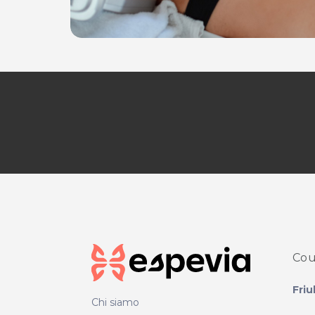
Cou
Friu
Chi siamo