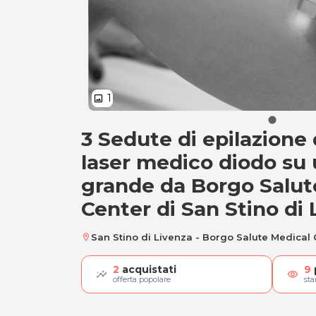
1
image
3 Sedute di epilazione 
3 Sedute epilazion
laser medico diodo su
grande da Borgo Salut
Center di San Stino di 
San Stino di Livenza - Borgo Salute Medical
location_on
2
acquistati
9
visibility
offerta popolare
st