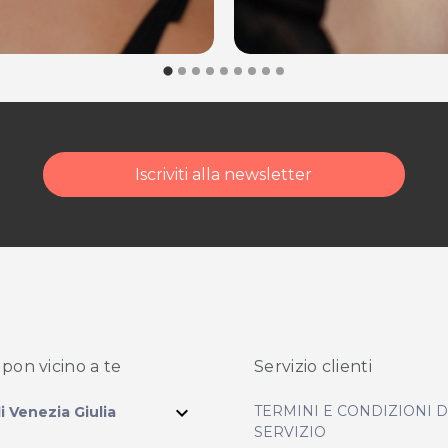
Iscriviti alla newsletter
pon vicino
a te
Servizio clienti
expand_more
TERMINI E CONDIZIONI 
li Venezia Giulia
SERVIZIO