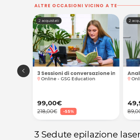
ALTRE OCCASIONI VICINO A TE
2 acquistati
2 acqu
 piega moda
3 Sessioni di conversazione in inglese 
Anali
Online - GSG Education
Onl
location_on
location_on
99,00€
49,
218,00€
89,0
-55%
3 Sedute epilazione lase