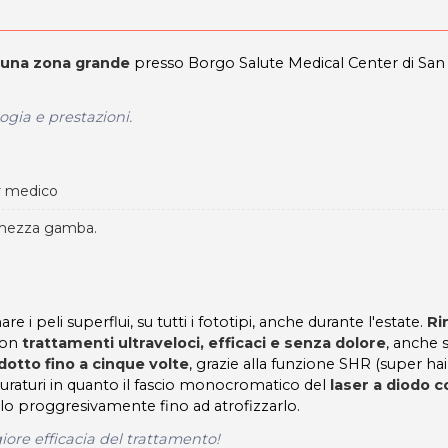
u una zona grande
presso Borgo Salute Medical Center di San
gia e prestazioni.
r medico
, mezza gamba.
i peli superflui, su tutti i fototipi, anche durante l'estate.
Ri
con
trattamenti ultraveloci, efficaci e senza dolore
, anche s
dotto fino a cinque volte
, grazie alla funzione SHR (super hai
 duraturi in quanto il fascio monocromatico del
laser a diodo c
lo proggresivamente fino ad atrofizzarlo.
ore efficacia del trattamento!