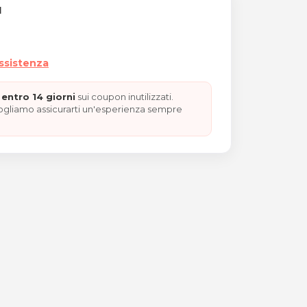
I
assistenza
entro 14 giorni
sui coupon inutilizzati.
vogliamo assicurarti un'esperienza sempre
u zona grande