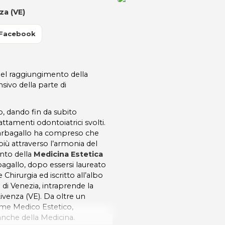
za (VE)
 Facebook
 nel raggiungimento della
ivo della parte di
o, dando fin da subito
attamenti odontoiatrici svolti.
o Barbagallo ha compreso che
più attraverso l’armonia del
ento della
Medicina Estetica
rbagallo, dopo essersi laureato
 Chirurgia ed iscritto all’albo
 di Venezia, intraprende la
Livenza (VE). Da oltre un
ome Medico Estetico,
anche della Medicina.