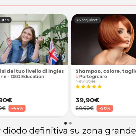
istati
65 acquistati
online
si del tuo livello di inglese online
Shampoo, colore, tagl
ine - GSG Education
Portogruaro
location_on
New Style
star
star
star
star
star
90€
39,90€
0€
80,00€
-44%
-50%
r diodo definitiva su zona grande