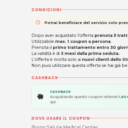
CONDIZIONI
access_time
Potrai beneficiare del servizio solo pr
Dopo aver acquistato l'offerta
prenota il tra
Utilizzabile
max. 1 coupon a persona
.
Prenota il
primo trattamento entro 30 giorni
La validità è di
3 mesi dalla prima seduta.
L'offerta è rivolta solo ai
nuovi clienti dello S
Non puoi utilizzare questa offerta se hai già be
CASHBACK
CASHBACK
Acquistando questo coupon otterrai
1,60 
qui
DOVE USARE IL COUPON
Borgo Salute Medical Center