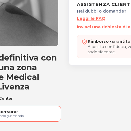
ASSISTENZA CLIENT
Hai dubbi o domande?
Leggi le FAQ
Inviaci una richiesta di 
Rimborso garantito 
Acquista con fiducia, 
soddisfacente.
definitiva con
e laser diodo definitiva s
 una zona
e Medical
Livenza
 Center
persone
anno guardando