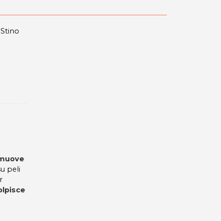
 Stino
muove
u peli
r
olpisce