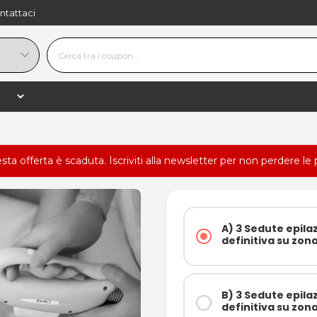
ntattaci
esta offerta è scaduta.
Iscriviti alla newsletter
per non perdere le 
A) 3 Sedute epila
definitiva su zon
B) 3 Sedute epila
definitiva su zon