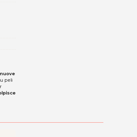
muove
u peli
r
olpisce