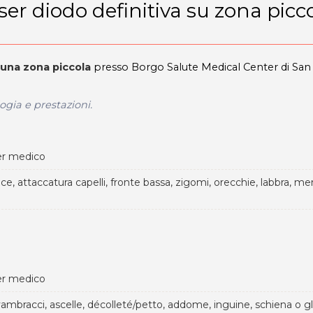
ser diodo definitiva su zona picc
 una zona piccola
presso Borgo Salute Medical Center di San
gia e prestazioni.
er medico
ce, attaccatura capelli, fronte bassa, zigomi, orecchie, labbra, me
er medico
 avambracci, ascelle, décolleté/petto, addome, inguine, schiena o g