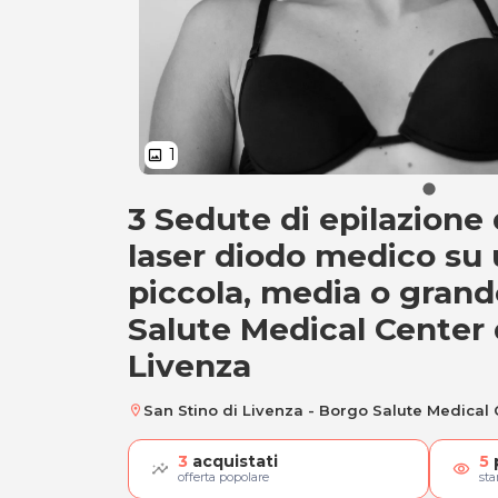
1
image
3 Sedute di epilazione 
A) 3 Sedute epilazi
laser diodo medico su
piccola, media o gran
Salute Medical Center 
Livenza
San Stino di Livenza - Borgo Salute Medical
location_on
3
acquistati
5
visibility
offerta popolare
st