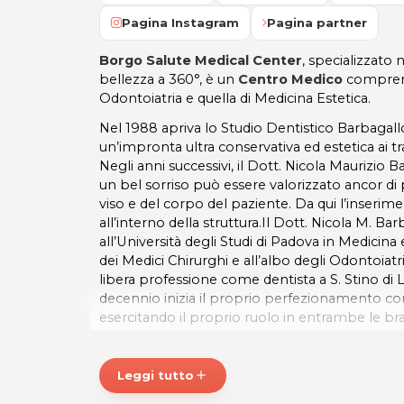
Pagina Instagram
Pagina partner
Borgo Salute Medical Center
, specializzato
bellezza a 360°, è un
Centro Medico
comprens
Odontoiatria e quella di Medicina Estetica.
Nel 1988 apriva lo Studio Dentistico Barbagall
un’impronta ultra conservativa ed estetica ai tr
Negli anni successivi, il Dott. Nicola Maurizi
un bel sorriso può essere valorizzato ancor di 
viso e del corpo del paziente. Da qui l’inserim
all’interno della struttura.Il Dott. Nicola M. Ba
all’Università degli Studi di Padova in Medicina e
dei Medici Chirurghi e all’albo degli Odontoiatri
libera professione come dentista a S. Stino di 
decennio inizia il proprio perfezionamento c
esercitando il proprio ruolo in entrambe le br
Ritrova la tua naturale bellezza!
Leggi tutto
add
ORARI
Lunedì: Chiuso