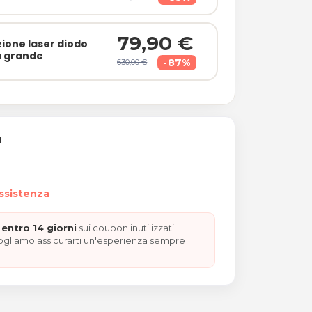
79,90 €
zione laser diodo
a grande
-87%
630,00 €
a su zona piccola
I
assistenza
entro 14 giorni
sui coupon inutilizzati.
vogliamo assicurarti un'esperienza sempre