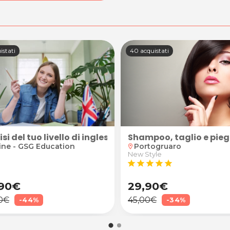
istati
40 acquistati
online
si del tuo livello di inglese online
Shampoo, taglio e pie
ine - GSG Education
Portogruaro
location_on
New Style
star
star
star
star
star
90€
29,90€
0€
45,00€
-44%
-34%