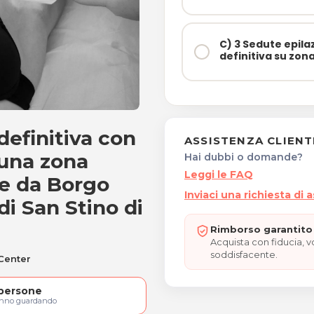
C) 3 Sedute epila
definitiva su zon
definitiva con
one laser diodo definitiv
ASSISTENZA CLIENT
 una zona
Hai dubbi o domande?
Leggi le FAQ
de da Borgo
Inviaci una richiesta di 
di San Stino di
Rimborso garantito 
Acquista con fiducia, 
soddisfacente.
 Center
persone
anno guardando