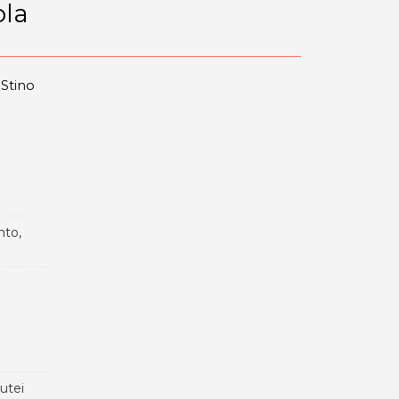
ola
 Stino
nto,
lutei