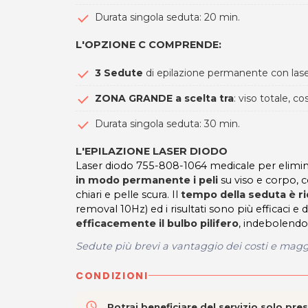
Durata singola seduta: 20 min.
L'OPZIONE C COMPRENDE
:
3 Sedute
di epilazione permanente con las
ZONA GRANDE a scelta tra
: viso totale, 
Durata singola seduta: 30 min.
L'EPILAZIONE LASER DIODO
Laser diodo 755-808-1064 medicale per eliminare 
in modo permanente i peli
su viso e corpo, 
chiari e pelle scura. Il
tempo della seduta è ri
removal 10Hz) ed i risultati sono più efficaci e
efficacemente il bulbo pilifero
, indebolendo
Sedute più brevi a vantaggio dei costi e maggi
CONDIZIONI
access_time
Potrai beneficiare del servizio solo pr