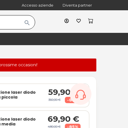
Accesso aziende
Diventa partner
account_circle
favorite_border
search
prossime occasioni!
59,90 €
zione laser diodo
a piccola
-83%
360,00 €
69,90 €
zione laser diodo
a media
-85%
480,00 €