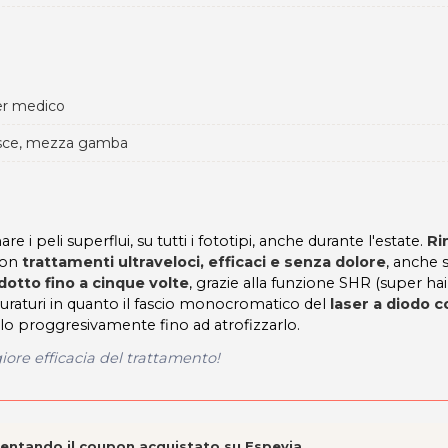
er medico
cosce, mezza gamba
i peli superflui, su tutti i fototipi, anche durante l'estate.
Ri
con
trattamenti ultraveloci, efficaci e senza dolore
, anche s
dotto fino a cinque volte
, grazie alla funzione SHR (super hai
 duraturi in quanto il fascio monocromatico del
laser a diodo c
lo proggresivamente fino ad atrofizzarlo.
ore efficacia del trattamento!
esentando il coupon acquistato su Espevia