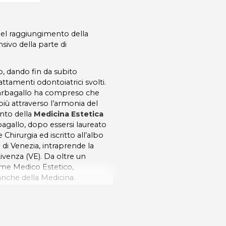
 nel raggiungimento della
ivo della parte di
o, dando fin da subito
attamenti odontoiatrici svolti.
o Barbagallo ha compreso che
più attraverso l’armonia del
ento della
Medicina Estetica
rbagallo, dopo essersi laureato
 Chirurgia ed iscritto all’albo
 di Venezia, intraprende la
Livenza (VE). Da oltre un
ome Medico Estetico,
anche della Medicina.