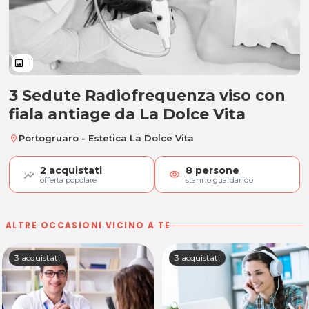
1
image
3 Sedute Radiofrequenza viso con
3 Sedute Radiofrequenza viso con
fiala antiage da La Dolce Vita
Portogruaro - Estetica La Dolce Vita
location_on
2
acquistati
8
persone
visibility
offerta popolare
stanno guardando
ALTRE OCCASIONI VICINO A TE
3 acquistati
3 acquistati