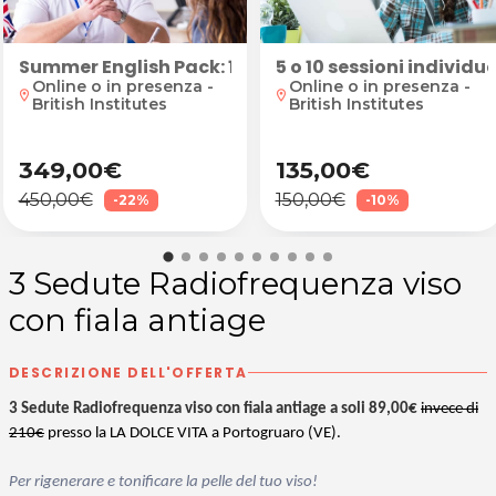
Summer English Pack: 10 lezioni in presenza o onlin
5 o 10 sessioni indivi
Online o in presenza -
Online o in presenza -
location_on
location_on
British Institutes
British Institutes
349,00€
135,00€
450,00€
150,00€
-22%
-10%
3 Sedute Radiofrequenza viso
con fiala antiage
DESCRIZIONE DELL'OFFERTA
3 Sedute Radiofrequenza viso con fiala antiage a soli 89,00€
invece di
210€
presso la LA DOLCE VITA a Portogruaro (VE).
Per rigenerare e tonificare la pelle del tuo viso!