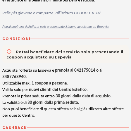
e restituisce una pelle visibilmente più bella e radiosa.
Pelle più giovane e compatta, all'istituto LA DOLCE VITA
!
Potrai usufruire dell'offerta solo presentando il buono acquistato su Espevia.
CONDIZIONI
access_time
Potrai beneficiare del servizio solo presentando il
coupon acquistato su Espevia
Acquista l'offerta su Espevia e
prenota al 042175014 o al
3487768940
.
Utilizzabile
max. 1 coupon a persona
.
Valido solo per
nuovi clienti del Centro Estetico
.
Prenota la prima seduta entro
30 giorni dalla data di acquisto
.
La validità è di
30 giorni dalla prima seduta.
Non puoi beneficiare di questa offerta se hai già utilizzato altre offerte
per questo Centro.
CASHBACK