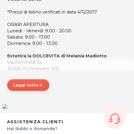
*Prezzi di listino verificati in data 4/12/2017
ORARI APERTURA
Lunedì - Venerdì: 9.00 - 20.00
Sabato: 9.00 - 17.00
Domenica: 9.00 - 13.00
Estetica la DOLCEVITA di Melania Madiotto
Via Zambaldi 3a
30026 Portogruaro (VE)
Tel. 0421 75014
Cel. 348 7768940
Leggi tutto
add
P.IVA 04176300277
Per ulteriori informazioni sull'offerta o sulle modalità di
acquisto scrivi a
posta@espevia.it
.
ASSISTENZA CLIENTI
Hai dubbi o domande?