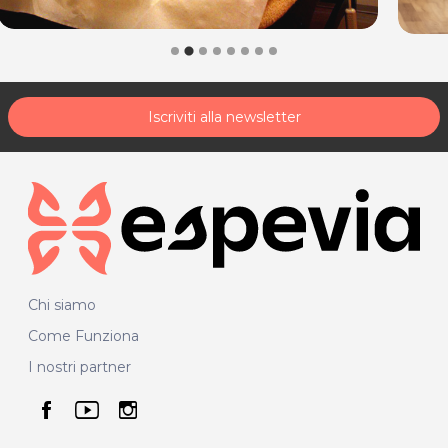
Iscriviti alla newsletter
Chi siamo
Come Funziona
I nostri partner
seguici su facebook
seguici su youtube
seguici su instagram