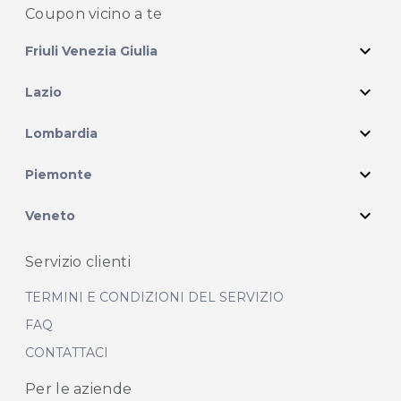
Coupon vicino
a te
expand_more
Friuli Venezia Giulia
expand_more
Lazio
expand_more
Lombardia
expand_more
Piemonte
expand_more
Veneto
Servizio clienti
TERMINI E CONDIZIONI DEL SERVIZIO
FAQ
CONTATTACI
Per le aziende