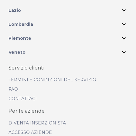
expand_more
Lazio
expand_more
Lombardia
expand_more
Piemonte
expand_more
Veneto
Servizio clienti
TERMINI E CONDIZIONI DEL SERVIZIO
FAQ
CONTATTACI
Per le aziende
DIVENTA INSERZIONISTA
ACCESSO AZIENDE