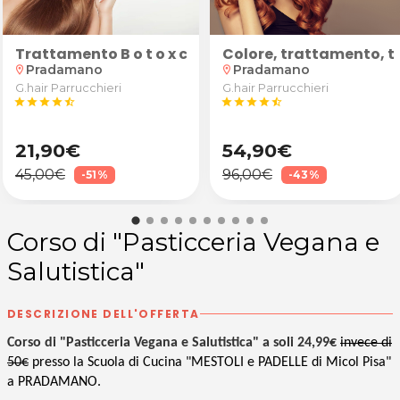
na e Osho Prana Healing da Ma Prem Shanti a Udine
amo e olio essenziale di lavanda riequilibrante second
terapia anticellulite e drenante con macchinario app
Trattamento B o t o x capelli, gloss illuminante e 
Colore, trattamento, t
Pradamano
Pradamano
location_on
location_on
G.hair Parrucchieri
G.hair Parrucchieri
star
star
star
star
star_half
star
star
star
star
star_half
21,90€
54,90€
45,00€
96,00€
-51%
-43%
Corso di "Pasticceria Vegana e
Salutistica"
DESCRIZIONE DELL'OFFERTA
Corso di "Pasticceria Vegana e Salutistica" a soli 24,99€
invece di
50€
presso la Scuola di Cucina "MESTOLI e PADELLE di Micol Pisa"
a PRADAMANO.