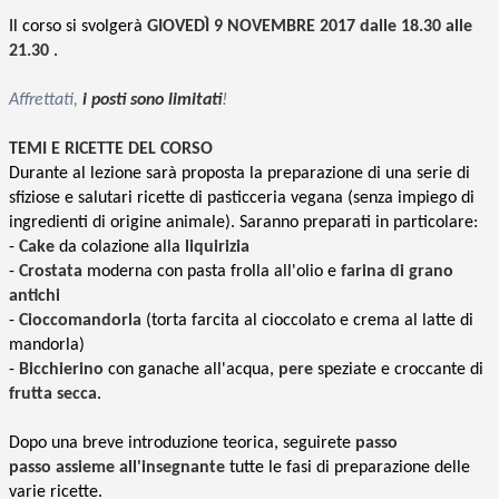
Il corso si svolgerà
GIOVED
Ì
9
NOVEMBRE 2017
dalle 18.30 alle
21.30
.
Affrettati,
i posti sono limitati
!
TEMI E RICETTE DEL CORSO
Durante al lezione sarà proposta la preparazione di una serie di
sfiziose e salutari ricette di pasticceria vegana (senza impiego di
ingredienti di origine animale). Saranno preparati in particolare:
-
Cake
da colazione alla
liquirizia
-
Crostata
moderna con pasta frolla all'olio e
farina di grano
antichi
-
Cioccomandorla
(torta farcita al cioccolato e crema al latte di
mandorla)
-
Bicchierino
con ganache all'acqua,
pere
speziate e croccante di
frutta secca
.
Dopo una breve introduzione teorica, seguirete
passo
passo
assieme all'insegnante
tutte le fasi di preparazione delle
varie ricette.