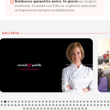
loro idee. Il mio ruolo di “maestra di cucina” serve proprio a
Rimborso garantito entro 14 giorni
sui coupon
inutilizzati. Acquista con fiducia, vogliamo assicurarti
mediare, rendendo più semplici e alla portata di chi cucina in casa i
un'esperienza sempre soddisfacente.
loro accorgimenti. Mi pongo da
tramite tra la cucina creativa e
professionale e quella di tutti i giorni
, ma pensata in una
veste
innovativa
. Grandi nomi della gastronomia italiana vengono a farci
visita: non in veste di grandi Chef, ma come amici, trasmettendoci
GALLERIA
in modo semplice ma efficace il loro know-how.
Sapere è sapore.
Micol, maestra di cucina, ti aspetta ai suoi corsi!
Maggiori informazioni su
mestoliepadelle.it
.
MESTOLI E PADELLE di Micol Pisa
Centro Patriarcato
Via Nazionale 60/1
33040 Pradamano (UD)
Tel. 347 3092448
P.IVA 02666410309
Per ulteriori informazioni sull'offerta o sulle modalità di acquisto