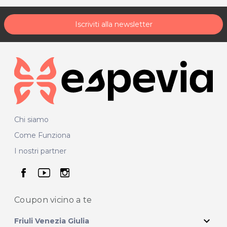
posta@espevia.it
scrivi a
.
Iscriviti alla newsletter
Chi siamo
Come Funziona
I nostri partner
seguici su facebook
seguici su youtube
seguici su instagram
Coupon vicino
a te
expand_more
Friuli Venezia Giulia