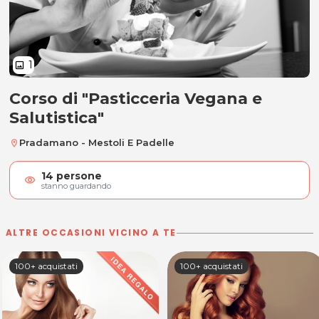
1
image
Corso di "Pasticceria Vegana e
Corso di "Pasticceria Vegana e Sal
Salutistica"
Pradamano - Mestoli E Padelle
location_on
14
persone
visibility
stanno guardando
ALTRE OCCASIONI VICINO A TE
100+ acquistati
100+ acquistati