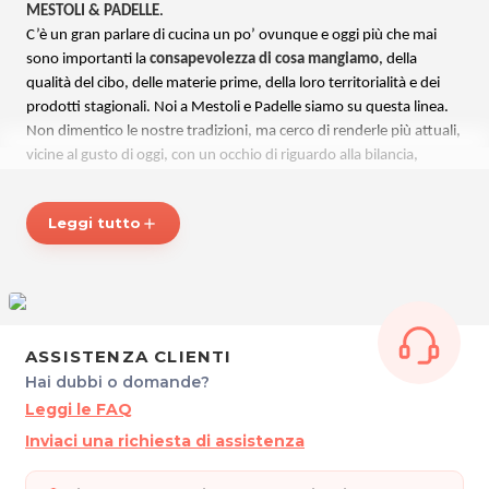
MESTOLI & PADELLE
.
C’è un gran parlare di cucina un po’ ovunque e oggi più che mai
sono importanti la
consapevolezza di cosa mangiamo
, della
qualità del cibo, delle materie prime, della loro territorialità e dei
prodotti stagionali. Noi a Mestoli e Padelle siamo su questa linea.
Non dimentico le nostre tradizioni, ma cerco di renderle più attuali,
vicine al gusto di oggi, con un occhio di riguardo alla bilancia,
riducendo i grassi senza rinunciare al sapore, insegnando ad
utilizzare
spezie ed erbe aromatiche
.
Leggi tutto
add
I
corsi principali organizzati
:
- Corso di cucina generale
- Corso di tecniche di pasticceria
- Corsi di panificazione
- Lezioni monografiche di pasticceria creativa, menu completi,
pesce…
ASSISTENZA CLIENTI
Hai dubbi o domande?
Niente trucchi nella mia scuola! Gli unici “segreti” sono la passione,
Leggi le FAQ
l’amore e l’umiltà di riconoscere i propri limiti. Le parole d’ordine
Inviaci una richiesta di assistenza
sono: rigore, tecnica e qualità delle ricette, tutte sperimentate.
A casa non si cucina come gli Chef, ma si può trarre ispirazione dalle