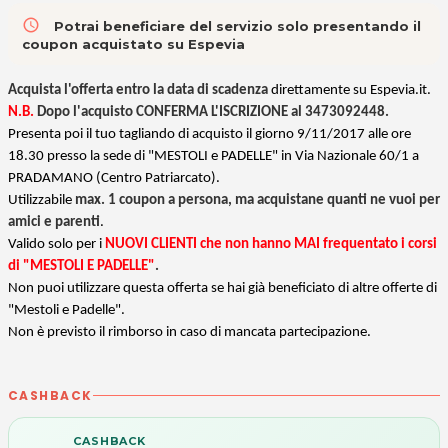
access_time
Potrai beneficiare del servizio solo presentando il
coupon acquistato su Espevia
Acquista l'offerta entro la data di scadenza
direttamente su Espevia.it.
N.B.
Dopo l'acquisto CONFERMA L'ISCRIZIONE al 3473092448.
Presenta poi il tuo tagliando di acquisto il giorno 9/11/2017 alle ore
18.30 presso la sede di
"MESTOLI e PADELLE" in
Via Nazionale 60/1 a
PRADAMANO (Centro Patriarcato).
Utilizzabile
max. 1 coupon a persona, ma acquistane quanti ne vuoi per
amici e parenti
.
Valido solo per i
NUOVI CLIENTI che non hanno MAI frequentato i corsi
di "MESTOLI E PADELLE"
.
Non puoi utilizzare questa offerta se hai già beneficiato di altre offerte di
"Mestoli e Padelle".
Non è previsto il rimborso in caso di mancata partecipazione.
CASHBACK
CASHBACK